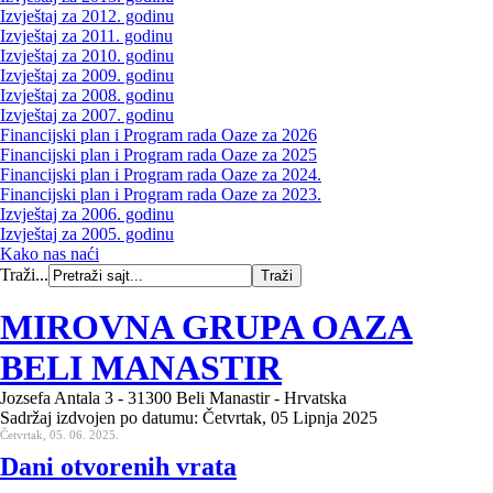
Izvještaj za 2012. godinu
Izvještaj za 2011. godinu
Izvještaj za 2010. godinu
Izvještaj za 2009. godinu
Izvještaj za 2008. godinu
Izvještaj za 2007. godinu
Financijski plan i Program rada Oaze za 2026
Financijski plan i Program rada Oaze za 2025
Financijski plan i Program rada Oaze za 2024.
Financijski plan i Program rada Oaze za 2023.
Izvještaj za 2006. godinu
Izvještaj za 2005. godinu
Kako nas naći
Traži...
MIROVNA GRUPA OAZA
BELI MANASTIR
Jozsefa Antala 3 - 31300 Beli Manastir - Hrvatska
Sadržaj izdvojen po datumu: Četvrtak, 05 Lipnja 2025
Četvrtak, 05. 06. 2025.
Dani otvorenih vrata