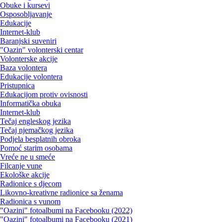
Obuke i kursevi
Osposobljavanje
Edukacije
Internet-klub
Baranjski suveniri
"Oazin" volonterski centar
Volonterske akcije
Baza volontera
Edukacije volontera
Pristupnica
Edukacijom protiv ovisnosti
Informatička obuka
Internet-klub
Tečaj engleskog jezika
Tečaj njemačkog jezika
Podjela besplatnih obroka
Pomoć starim osobama
Vreće ne u smeće
Filcanje vune
Ekološke akcije
Radionice s djecom
Likovno-kreativne radionice sa ženama
Radionica s vunom
"Oazini" fotoalbumi na Facebooku (2022)
"Oazini" fotoalbumi na Facebooku (2021)