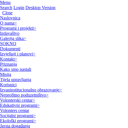
Menu
Search
Login
Desktop Version
Close
Naslovnica
O nama
>
Programi i projekti
>
Izdavaštvo
Galerija slika
>
SOKNO
Dokumenti
Izvještaji i planovi
>
Kontakt
>
Priznanja
Kako smo nastali
Misija
Tijela upravljanja
Korisnici
Izvaninstitucionalno obrazovanje
>
Neprofitno poduzetništvo
>
Volonterski centar
>
Edukativni programi
>
Volonters centar
Socijalni programi
>
Ekološki programi
>
Javna događanja