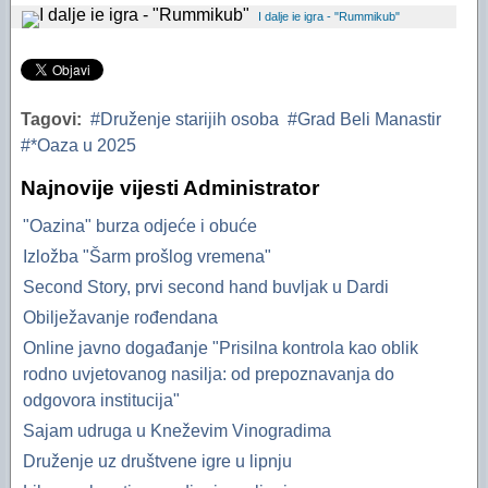
Financijski plan i Program rada Oaze za 2025
I dalje ie igra - "Rummikub"
Financijski plan i Program rada Oaze za 2024.
Financijski plan i Program rada Oaze za 2023.
Tagovi:
Druženje starijih osoba
Grad Beli Manastir
Izvještaj za 2006. godinu
*Oaza u 2025
Izvještaj za 2005. godinu
Najnovije vijesti Administrator
"Oazina" burza odjeće i obuće
Izložba "Šarm prošlog vremena"
Second Story, prvi second hand buvljak u Dardi
Obilježavanje rođendana
Online javno događanje "Prisilna kontrola kao oblik
rodno uvjetovanog nasilja: od prepoznavanja do
odgovora institucija"
Sajam udruga u Kneževim Vinogradima
Druženje uz društvene igre u lipnju