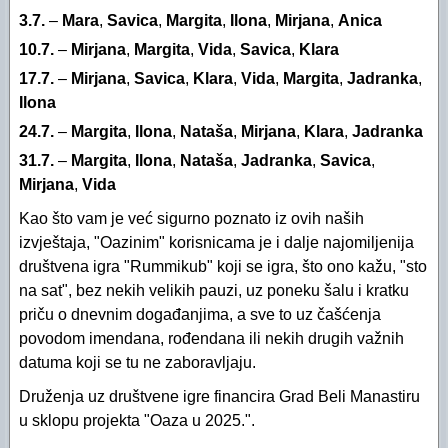
"Oazini" fotoalbumi na Facebooku (2012)
Izvještaj za 2016. godinu
3.7.
–
Mara
,
Savica
,
Margita
,
Ilona
,
Mirjana
,
Anica
10.7.
–
Mirjana
,
Margita
,
Vida
,
Savica
,
Klara
"Oazini" fotoalbumi na Facebooku (2011)
Izvještaj za 2015. godinu
17.7.
–
Mirjana
,
Savica
,
Klara
,
Vida
,
Margita
,
Jadranka
,
Audio- i videozapisi na YouTubeu
Izvještaj za 2014. godinu
Ilona
24.7.
Izvještaj za 2013. godinu
–
Margita
,
Ilona
,
Nataša
,
Mirjana
,
Klara
,
Jadranka
31.7.
–
Margita
,
Ilona
,
Nataša
,
Jadranka
,
Savica
,
Izvještaj za 2012. godinu
Mirjana
,
Vida
Izvještaj za 2011. godinu
Kao što vam je već sigurno poznato iz ovih naših
izvještaja, "Oazinim" korisnicama je i dalje najomiljenija
Izvještaj za 2010. godinu
društvena igra "Rummikub" koji se igra, što ono kažu, "sto
na sat", bez nekih velikih pauzi, uz poneku šalu i kratku
Izvještaj za 2009. godinu
priču o dnevnim događanjima, a sve to uz čašćenja
Izvještaj za 2008. godinu
povodom imendana, rođendana ili nekih drugih važnih
datuma koji se tu ne zaboravljaju.
Izvještaj za 2007. godinu
Druženja uz društvene igre financira Grad Beli Manastiru
Financijski plan i Program rada Oaze za 2026
u sklopu projekta "Oaza u 2025.".