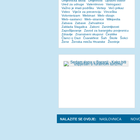
Umjetnička škola
Umjetnost
Upravni odbor
Ured za udruge
Valentinovo
Vatrogasci
Važno je imati podršku
Vertep
Veći prikaz
Video
Vijeće za prevenciju
Vinceška
Volonterizam
Webinari
Web–dizajn
Web–sastanci
Web–stranice
Wikipedia
Zabava
Zabave
Zahvalnice
Zaklada Slagalica
Zakoni
Zanimljivosti
Zapošljavanje
Zavod za baranjsku povjesnicu
Zdravlje
Znanstveni skupovi
Čestitke
Članci o Oazi
Čvarakfest
Šah
Škole
Šokci
Žene
Ženska mreža Hrvatske
Životinje
NALAZITE SE OVDJE:
NASLOVNICA
NOVO