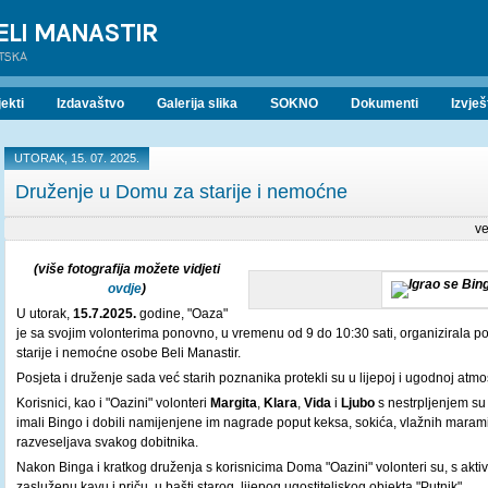
ELI MANASTIR
ATSKA
ekti
Izdavaštvo
Galerija slika
SOKNO
Dokumenti
Izvješ
UTORAK, 15. 07. 2025.
Druženje u Domu za starije i nemoćne
ve
(više fotografija možete vidjeti
ovdje
)
U utorak,
15.7.2025.
godine, "Oaza"
je sa svojim volonterima ponovno, u vremenu od 9 do 10:30 sati, organizirala p
starije i nemoćne osobe Beli Manastir.
Posjeta i druženje sada već starih poznanika protekli su u lijepoj i ugodnoj atmo
Korisnici, kao i "Oazini" volonteri
Margita
,
Klara
,
Vida
i
Ljubo
s nestrpljenjem su 
imali Bingo i dobili namijenjene im nagrade poput keksa, sokića, vlažnih marami
razveseljava svakog dobitnika.
Nakon Binga i kratkog druženja s korisnicima Doma "Oazini" volonteri su, s akti
zasluženu kavu i priču, u bašti starog, lijepog ugostiteljskog objekta "Putnik".