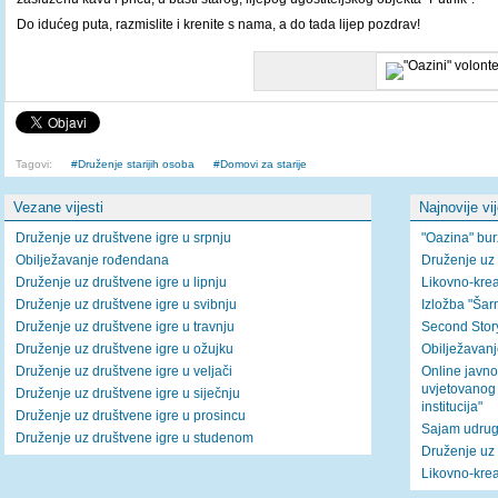
Do idućeg puta, razmislite i krenite s nama, a do tada lijep pozdrav!
Tagovi:
Druženje starijih osoba
Domovi za starije
Vezane vijesti
Najnovije vi
Druženje uz društvene igre u srpnju
"Oazina" bur
Obilježavanje rođendana
Druženje uz 
Druženje uz društvene igre u lipnju
Likovno-krea
Druženje uz društvene igre u svibnju
Izložba "Ša
Druženje uz društvene igre u travnju
Second Story
Druženje uz društvene igre u ožujku
Obilježavan
Druženje uz društvene igre u veljači
Online javno
uvjetovanog
Druženje uz društvene igre u siječnju
institucija"
Druženje uz društvene igre u prosincu
Sajam udrug
Druženje uz društvene igre u studenom
Druženje uz 
Likovno-krea