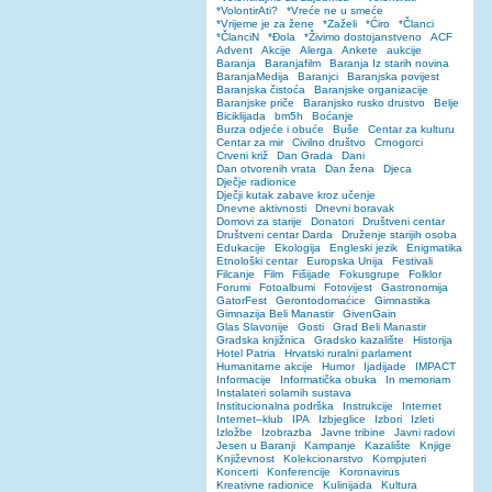
*VolontirAti?
*Vreće ne u smeće
*Vrijeme je za žene
*Zaželi
*Ćiro
*Članci
*ČlanciN
*Đola
*Živimo dostojanstveno
ACF
Advent
Akcije
Alerga
Ankete
aukcije
Baranja
Baranjafilm
Baranja Iz starih novina
BaranjaMedija
Baranjci
Baranjska povijest
Baranjska čistoća
Baranjske organizacije
Baranjske priče
Baranjsko rusko drustvo
Belje
Biciklijada
bm5h
Boćanje
Burza odjeće i obuće
Buše
Centar za kulturu
Centar za mir
Civilno društvo
Crnogorci
Crveni križ
Dan Grada
Dani
Dan otvorenih vrata
Dan žena
Djeca
Dječje radionice
Dječji kutak zabave kroz učenje
Dnevne aktivnosti
Dnevni boravak
Domovi za starije
Donatori
Društveni centar
Društveni centar Darda
Druženje starijih osoba
Edukacije
Ekologija
Engleski jezik
Enigmatika
Etnološki centar
Europska Unija
Festivali
Filcanje
Film
Fišijade
Fokusgrupe
Folklor
Forumi
Fotoalbumi
Fotovijest
Gastronomija
GatorFest
Gerontodomaćice
Gimnastika
Gimnazija Beli Manastir
GivenGain
Glas Slavonije
Gosti
Grad Beli Manastir
Gradska knjižnica
Gradsko kazalište
Historija
Hotel Patria
Hrvatski ruralni parlament
Humanitarne akcije
Humor
Ijadijade
IMPACT
Informacije
Informatička obuka
In memoriam
Instalateri solarnih sustava
Institucionalna podrška
Instrukcije
Internet
Internet–klub
IPA
Izbjeglice
Izbori
Izleti
Izložbe
Izobrazba
Javne tribine
Javni radovi
Jesen u Baranji
Kampanje
Kazalište
Knjige
Književnost
Kolekcionarstvo
Kompjuteri
Koncerti
Konferencije
Koronavirus
Kreativne radionice
Kulinijada
Kultura