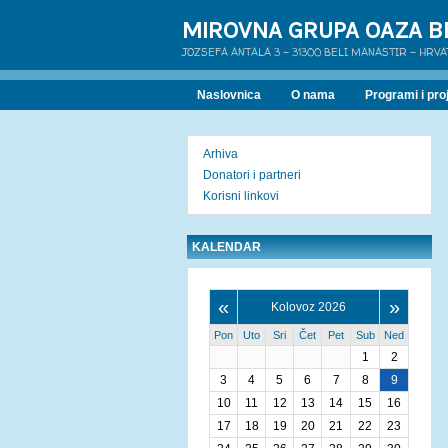
MIROVNA GRUPA OAZA B
JOZSEFA ANTALA 3 - 31300 BELI MANASTIR - HRV
Naslovnica
O nama
Programi i proj
Arhiva
Donatori i partneri
Korisni linkovi
KALENDAR
«
»
Kolovoz 2026
Pon
Uto
Sri
Čet
Pet
Sub
Ned
1
2
3
4
5
6
7
8
9
10
11
12
13
14
15
16
17
18
19
20
21
22
23