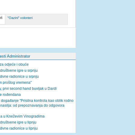
"Oazini" volonteri
jesti Administrator
za odjeće i obuće
društvene igre u srpnju
tivne radionice u srpnju
rm prošlog vremena"
, prvi second hand buvljak u Dardi
je rođendana
 događanje "Prisilna kontrola kao oblik rodno
 nasilja: od prepoznavanja do odgovora
a u Kneževim Vinogradima
društvene igre u lipnju
tivne radionice u lipnju