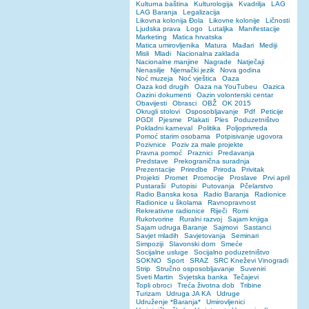
Kulturna baština
Kulturologija
Kvadrilja
LAG
LAG Baranja
Legalizacija
Likovna kolonija Đola
Likovne kolonije
Ličnosti
Ljudska prava
Logo
Lutaljka
Manifestacije
Marketing
Matica hrvatska
Matica umirovljenika
Matura
Mađari
Mediji
Misli
Mladi
Nacionalna zaklada
Nacionalne manjine
Nagrade
Natječaji
Nenasilje
Njemački jezik
Nova godina
Noć muzeja
Noć vještica
Oaza
Oaza kod drugih
Oaza na YouTubeu
Oazica
Oazini dokumenti
Oazin volonterski centar
Obavijesti
Obrasci
OBŽ
OK 2015
Okrugli stolovi
Osposobljavanje
Pdf
Peticije
PGDI
Pjesme
Plakati
Ples
Poduzetništvo
Pokladni karneval
Politika
Poljoprivreda
Pomoć starim osobama
Potpisivanje ugovora
Pozivnice
Poziv za male projekte
Pravna pomoć
Praznici
Predavanja
Predstave
Prekogranična suradnja
Prezentacije
Priredbe
Priroda
Privitak
Projekti
Promet
Promocije
Proslave
Prvi april
Pustaraši
Putopisi
Putovanja
Pčelarstvo
Radio Banska kosa
Radio Baranja
Radionice
Radionice u školama
Ravnopravnost
Rekreativne radionice
Riječi
Romi
Rukotvorine
Ruralni razvoj
Sajam knjiga
Sajam udruga Baranje
Sajmovi
Sastanci
Savjet mladih
Savjetovanja
Seminari
Simpoziji
Slavonski dom
Smeće
Socijalne usluge
Socijalno poduzetništvo
SOKNO
Sport
SRAZ
SRC Kneževi Vinogradi
Strip
Stručno osposobljavanje
Suveniri
Sveti Martin
Svjetska banka
Tečajevi
Topli obroci
Treća životna dob
Tribine
Turizam
Udruga JA KA
Udruge
Udruženje *Baranja*
Umirovljenici