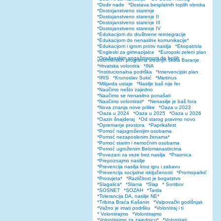
*Dodir nade
*Dostava besplatnih toplih obroka
*Dostojanstveno starenje
*Dostojanstveno starenje II
*Dostojanstveno starenje III
*Dostojanstveno starenje IV
*Edukacijom do društvene reintegracije
*Edukacijom do nenasilne komunikacije*
*Edukacijom i igrom protiv nasilja
*Ekopatrola
*Engleski za gimnazijalce
*Europski zeleni plan
*Građanskim angažmanom do boljih
volonterskih programa srednjih škola Baranje
*Hrvatska volontira
*INA
*Institucionalna podrška
*Intervencijski plan
*IRIS
*Krunoslav Sukić
*Martinus
*Milijarda ustaje
*Nasilje baš nije fer
*Naučimo nešto zajedno
*Naučimo se nenasilno ponašati
*Naučimo volontirati*
*Nenasilje je baš fora
*Nova znanja nove prilike
*Oaza u 2023
*Oaza u 2024
*Oaza u 2025
*Oaza u 2026
*Oazin šnajderaj
*Od starog pravimo novo
*Opremanje prostora
*Paprikafest
*Pomoć najugroženijim osobama
*Pomoć nezaposlenim ženama*
*Pomoć starim i nemoćnim osobama
*Pomoć ugroženim Belomanastircima
*Povezani za veze bez nasilja
*Praonica
*Prepoznajmo nasilje
*Prevencija nasilja kroz igru i zabavu
*Prevencija socijalne isključenosti
*Promoparkić
*Prosvjeta*
*Različitost je bogatstvo
*Slagalica*
*Slama
*Slap
* Sombor
*SOSNET
*SOZAH
*Tarda
*Tolerancija DA, nasilje NE*
*Tribina Braća Kašanin
*Valpovački godišnjak
*Važno je imati podršku
*Volontiraj i ti
* Volontirajmo
*Volontirajmo
*Volontirajmo za zajednicu*
*Volontirati