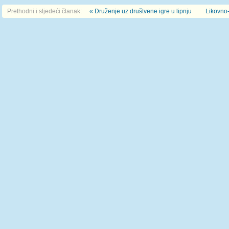
Prethodni i sljedeći članak:
« Druženje uz društvene igre u lipnju
Likovno-