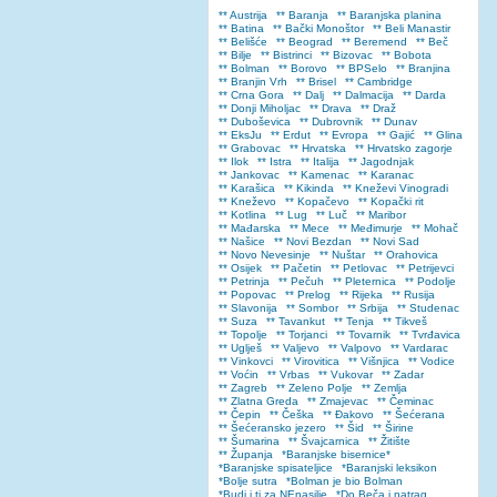
** Austrija
** Baranja
** Baranjska planina
** Batina
** Bački Monoštor
** Beli Manastir
** Belišće
** Beograd
** Beremend
** Beč
** Bilje
** Bistrinci
** Bizovac
** Bobota
** Bolman
** Borovo
** BPSelo
** Branjina
** Branjin Vrh
** Brisel
** Cambridge
** Crna Gora
** Dalj
** Dalmacija
** Darda
** Donji Miholjac
** Drava
** Draž
** Duboševica
** Dubrovnik
** Dunav
** EksJu
** Erdut
** Evropa
** Gajić
** Glina
** Grabovac
** Hrvatska
** Hrvatsko zagorje
** Ilok
** Istra
** Italija
** Jagodnjak
** Jankovac
** Kamenac
** Karanac
** Karašica
** Kikinda
** Kneževi Vinogradi
** Kneževo
** Kopačevo
** Kopački rit
** Kotlina
** Lug
** Luč
** Maribor
** Mađarska
** Mece
** Međimurje
** Mohač
** Našice
** Novi Bezdan
** Novi Sad
** Novo Nevesinje
** Nuštar
** Orahovica
** Osijek
** Pačetin
** Petlovac
** Petrijevci
** Petrinja
** Pečuh
** Pleternica
** Podolje
** Popovac
** Prelog
** Rijeka
** Rusija
** Slavonija
** Sombor
** Srbija
** Studenac
** Suza
** Tavankut
** Tenja
** Tikveš
** Topolje
** Torjanci
** Tovarnik
** Tvrđavica
** Uglješ
** Valjevo
** Valpovo
** Vardarac
** Vinkovci
** Virovitica
** Višnjica
** Vodice
** Voćin
** Vrbas
** Vukovar
** Zadar
** Zagreb
** Zeleno Polje
** Zemlja
** Zlatna Greda
** Zmajevac
** Čeminac
** Čepin
** Češka
** Đakovo
** Šećerana
** Šećeransko jezero
** Šid
** Širine
** Šumarina
** Švajcarnica
** Žitište
** Županja
*Baranjske bisernice*
*Baranjske spisateljice
*Baranjski leksikon
*Bolje sutra
*Bolman je bio Bolman
*Budi i ti za NEnasilje
*Do Beča i natrag