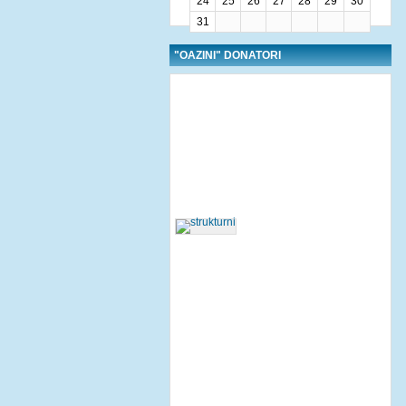
24
25
26
27
28
29
30
31
"OAZINI" DONATORI