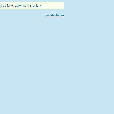
kreativne radionice u srpnju »
na vrh članka