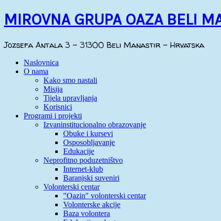
MIROVNA GRUPA OAZA BELI M
Jozsefa Antala 3 - 31300 Beli Manastir - Hrvatska
Naslovnica
O nama
Kako smo nastali
Misija
Tijela upravljanja
Korisnici
Programi i projekti
Izvaninstitucionalno obrazovanje
Obuke i kursevi
Osposobljavanje
Edukacije
Neprofitno poduzetništvo
Internet-klub
Baranjski suveniri
Volonterski centar
"Oazin" volonterski centar
Volonterske akcije
Baza volontera