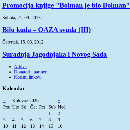
Promocija knjige "Bolman je bio Bolman
Subota, 21. 09. 2013.
Bilo kuda – OAZA svuda (III)
Četvrtak, 15. 03. 2012.
Suradnja Jagodnjaka i Novog Sada
Arhiva
Donatori i partneri
Korisni linkovi
Kalendar
«
Kolovoz 2026
»
Pon
Uto
Sri
Čet
Pet
Sub
Ned
1
2
3
4
5
6
7
8
9
10
11
12
13
14
15
16