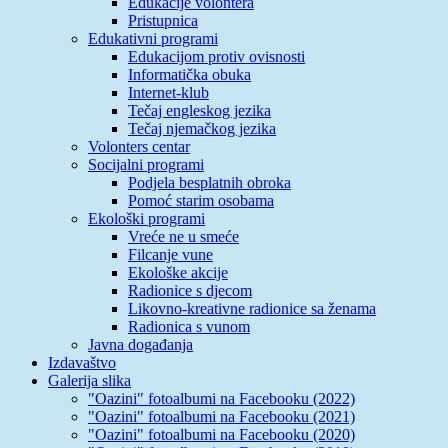
Edukacije volontera
Pristupnica
Edukativni programi
Edukacijom protiv ovisnosti
Informatička obuka
Internet-klub
Tečaj engleskog jezika
Tečaj njemačkog jezika
Volonters centar
Socijalni programi
Podjela besplatnih obroka
Pomoć starim osobama
Ekološki programi
Vreće ne u smeće
Filcanje vune
Ekološke akcije
Radionice s djecom
Likovno-kreativne radionice sa ženama
Radionica s vunom
Javna događanja
Izdavaštvo
Galerija slika
"Oazini" fotoalbumi na Facebooku (2022)
"Oazini" fotoalbumi na Facebooku (2021)
"Oazini" fotoalbumi na Facebooku (2020)