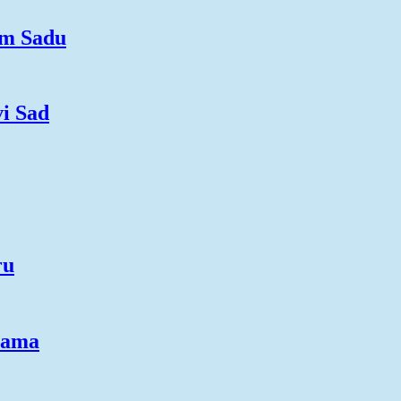
om Sadu
vi Sad
ru
rama