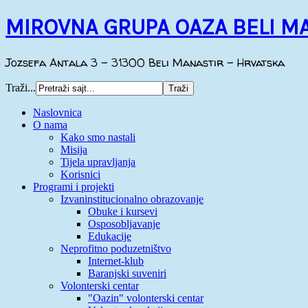
MIROVNA GRUPA OAZA BELI M
Jozsefa Antala 3 - 31300 Beli Manastir - Hrvatska
Traži...
Naslovnica
O nama
Kako smo nastali
Misija
Tijela upravljanja
Korisnici
Programi i projekti
Izvaninstitucionalno obrazovanje
Obuke i kursevi
Osposobljavanje
Edukacije
Neprofitno poduzetništvo
Internet-klub
Baranjski suveniri
Volonterski centar
"Oazin" volonterski centar