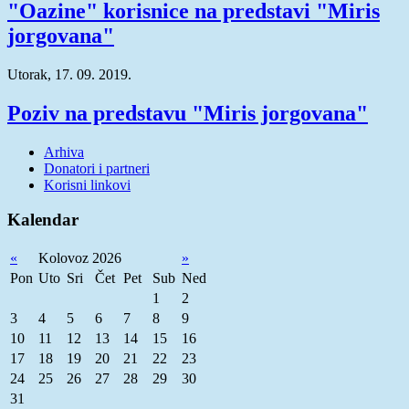
"Oazine" korisnice na predstavi "Miris
jorgovana"
Utorak, 17. 09. 2019.
Poziv na predstavu "Miris jorgovana"
Arhiva
Donatori i partneri
Korisni linkovi
Kalendar
«
Kolovoz 2026
»
Pon
Uto
Sri
Čet
Pet
Sub
Ned
1
2
3
4
5
6
7
8
9
10
11
12
13
14
15
16
17
18
19
20
21
22
23
24
25
26
27
28
29
30
31