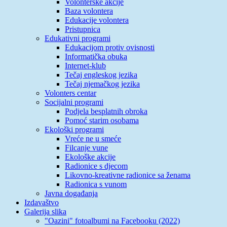
Volonterske akcije
Baza volontera
Edukacije volontera
Pristupnica
Edukativni programi
Edukacijom protiv ovisnosti
Informatička obuka
Internet-klub
Tečaj engleskog jezika
Tečaj njemačkog jezika
Volonters centar
Socijalni programi
Podjela besplatnih obroka
Pomoć starim osobama
Ekološki programi
Vreće ne u smeće
Filcanje vune
Ekološke akcije
Radionice s djecom
Likovno-kreativne radionice sa ženama
Radionica s vunom
Javna događanja
Izdavaštvo
Galerija slika
"Oazini" fotoalbumi na Facebooku (2022)