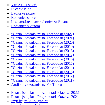
Vreće ne u smeće
Filcanje vune
Ekološke akcije
Radionice s djecom
Likovno-kreativne radionice sa ženama
Radionica s vunom
"Oazini" fotoalbumi na Facebooku (2022)
"Oazini" fotoalbumi na Facebooku (2021)
"Oazini" fotoalbumi na Facebooku (2020)
"Oazini" fotoalbumi na Facebooku (2019)
"Oazini" fotoalbumi na Facebooku (2018)
"Oazini" fotoalbumi na Facebooku (2017)
"Oazini" fotoalbumi na Facebooku (2016)
"Oazini" fotoalbumi na Facebooku (2015)
"Oazini" fotoalbumi na Facebooku (2014)
"Oazini" fotoalbumi na Facebooku (2013)
"Oazini" fotoalbumi na Facebooku (2012)
"Oazini" fotoalbumi na Facebooku (2011)
Audio- i videozapisi na YouTubeu
Financijski plan i Program rada Oaze za 2022.
Financijski plan i Program rada Oaze za 2021.
Izvještaj za 2025. godinu