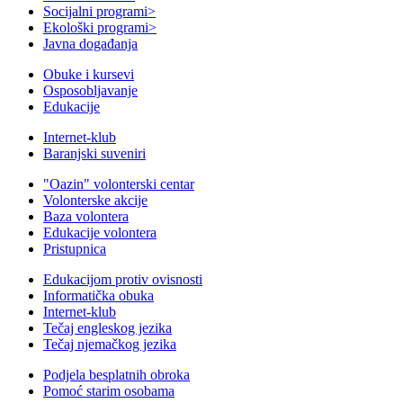
Socijalni programi
>
Ekološki programi
>
Javna događanja
Obuke i kursevi
Osposobljavanje
Edukacije
Internet-klub
Baranjski suveniri
"Oazin" volonterski centar
Volonterske akcije
Baza volontera
Edukacije volontera
Pristupnica
Edukacijom protiv ovisnosti
Informatička obuka
Internet-klub
Tečaj engleskog jezika
Tečaj njemačkog jezika
Podjela besplatnih obroka
Pomoć starim osobama