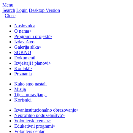
Menu
Search
Login
Desktop Version
Close
Naslovnica
O nama
>
Programi i projekti
>
Izdavaštvo
Galerija slika
>
SOKNO
Dokumenti
Izvještaji i planovi
>
Kontakt
>
Priznanja
Kako smo nastali
Misija
Tijela upravljanja
Korisnici
Izvaninstitucionalno obrazovanje
>
Neprofitno poduzetništvo
>
Volonterski centar
>
Edukativni programi
>
Volonters centar