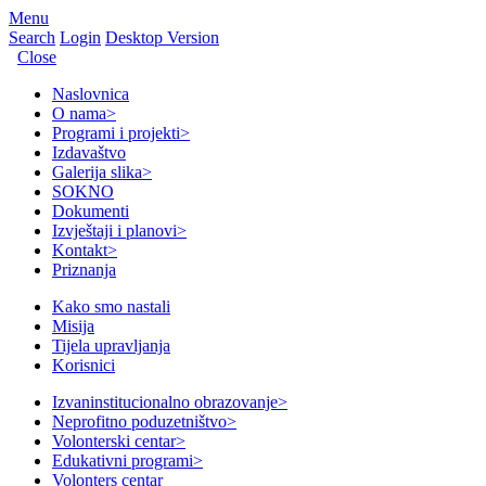
Menu
Search
Login
Desktop Version
Close
Naslovnica
O nama
>
Programi i projekti
>
Izdavaštvo
Galerija slika
>
SOKNO
Dokumenti
Izvještaji i planovi
>
Kontakt
>
Priznanja
Kako smo nastali
Misija
Tijela upravljanja
Korisnici
Izvaninstitucionalno obrazovanje
>
Neprofitno poduzetništvo
>
Volonterski centar
>
Edukativni programi
>
Volonters centar