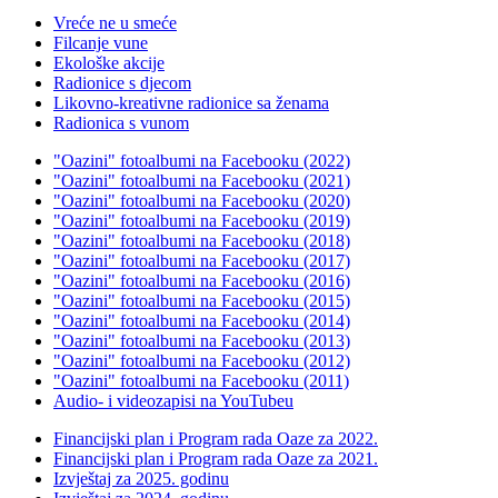
Vreće ne u smeće
Filcanje vune
Ekološke akcije
Radionice s djecom
Likovno-kreativne radionice sa ženama
Radionica s vunom
"Oazini" fotoalbumi na Facebooku (2022)
"Oazini" fotoalbumi na Facebooku (2021)
"Oazini" fotoalbumi na Facebooku (2020)
"Oazini" fotoalbumi na Facebooku (2019)
"Oazini" fotoalbumi na Facebooku (2018)
"Oazini" fotoalbumi na Facebooku (2017)
"Oazini" fotoalbumi na Facebooku (2016)
"Oazini" fotoalbumi na Facebooku (2015)
"Oazini" fotoalbumi na Facebooku (2014)
"Oazini" fotoalbumi na Facebooku (2013)
"Oazini" fotoalbumi na Facebooku (2012)
"Oazini" fotoalbumi na Facebooku (2011)
Audio- i videozapisi na YouTubeu
Financijski plan i Program rada Oaze za 2022.
Financijski plan i Program rada Oaze za 2021.
Izvještaj za 2025. godinu