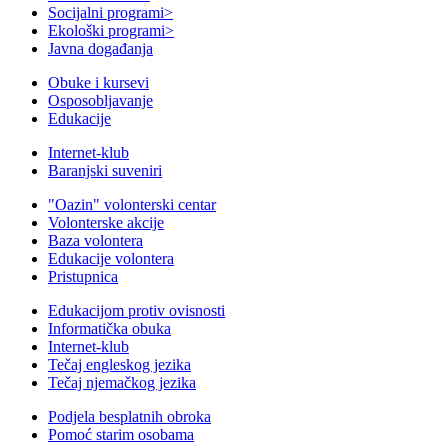
Socijalni programi
>
Ekološki programi
>
Javna događanja
Obuke i kursevi
Osposobljavanje
Edukacije
Internet-klub
Baranjski suveniri
"Oazin" volonterski centar
Volonterske akcije
Baza volontera
Edukacije volontera
Pristupnica
Edukacijom protiv ovisnosti
Informatička obuka
Internet-klub
Tečaj engleskog jezika
Tečaj njemačkog jezika
Podjela besplatnih obroka
Pomoć starim osobama