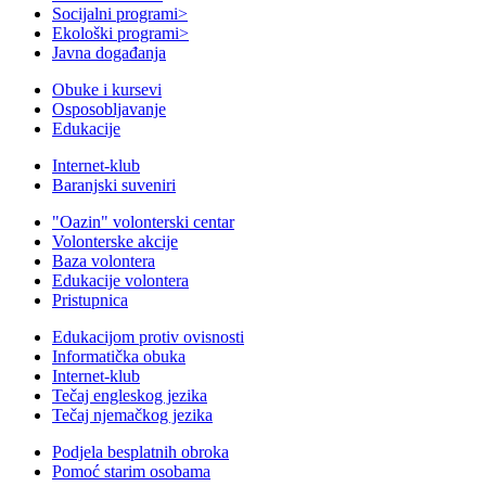
Socijalni programi
>
Ekološki programi
>
Javna događanja
Obuke i kursevi
Osposobljavanje
Edukacije
Internet-klub
Baranjski suveniri
"Oazin" volonterski centar
Volonterske akcije
Baza volontera
Edukacije volontera
Pristupnica
Edukacijom protiv ovisnosti
Informatička obuka
Internet-klub
Tečaj engleskog jezika
Tečaj njemačkog jezika
Podjela besplatnih obroka
Pomoć starim osobama