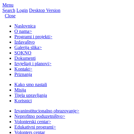
Menu
Search
Login
Desktop Version
Close
Naslovnica
O nama
>
Programi i projekti
>
Izdavaštvo
Galerija slika
>
SOKNO
Dokumenti
Izvještaji i planovi
>
Kontakt
>
Priznanja
Kako smo nastali
Misija
Tijela upravljanja
Korisnici
Izvaninstitucionalno obrazovanje
>
Neprofitno poduzetništvo
>
Volonterski centar
>
Edukativni programi
>
Volonters centar