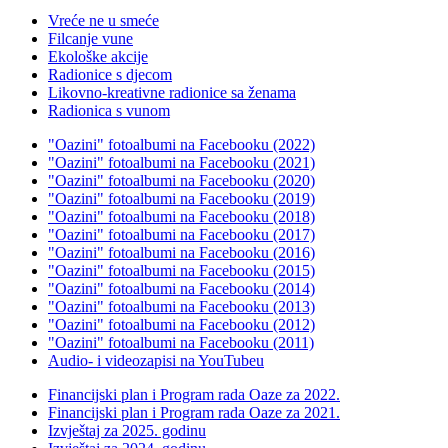
Vreće ne u smeće
Filcanje vune
Ekološke akcije
Radionice s djecom
Likovno-kreativne radionice sa ženama
Radionica s vunom
"Oazini" fotoalbumi na Facebooku (2022)
"Oazini" fotoalbumi na Facebooku (2021)
"Oazini" fotoalbumi na Facebooku (2020)
"Oazini" fotoalbumi na Facebooku (2019)
"Oazini" fotoalbumi na Facebooku (2018)
"Oazini" fotoalbumi na Facebooku (2017)
"Oazini" fotoalbumi na Facebooku (2016)
"Oazini" fotoalbumi na Facebooku (2015)
"Oazini" fotoalbumi na Facebooku (2014)
"Oazini" fotoalbumi na Facebooku (2013)
"Oazini" fotoalbumi na Facebooku (2012)
"Oazini" fotoalbumi na Facebooku (2011)
Audio- i videozapisi na YouTubeu
Financijski plan i Program rada Oaze za 2022.
Financijski plan i Program rada Oaze za 2021.
Izvještaj za 2025. godinu