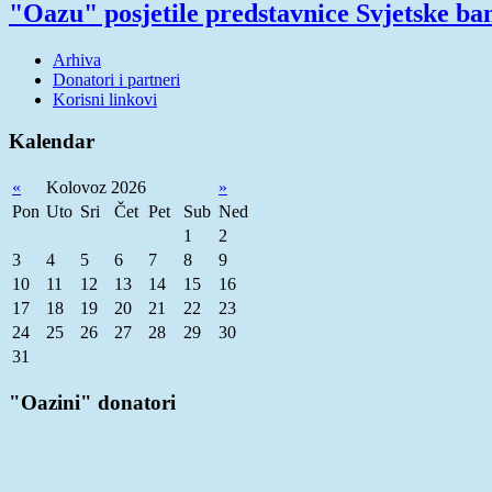
"Oazu" posjetile predstavnice Svjetske ba
Arhiva
Donatori i partneri
Korisni linkovi
Kalendar
«
Kolovoz 2026
»
Pon
Uto
Sri
Čet
Pet
Sub
Ned
1
2
3
4
5
6
7
8
9
10
11
12
13
14
15
16
17
18
19
20
21
22
23
24
25
26
27
28
29
30
31
"Oazini" donatori