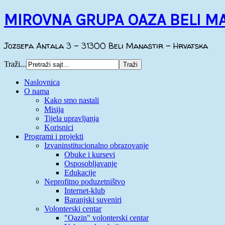
MIROVNA GRUPA OAZA BELI M
Jozsefa Antala 3 - 31300 Beli Manastir - Hrvatska
Traži...
Naslovnica
O nama
Kako smo nastali
Misija
Tijela upravljanja
Korisnici
Programi i projekti
Izvaninstitucionalno obrazovanje
Obuke i kursevi
Osposobljavanje
Edukacije
Neprofitno poduzetništvo
Internet-klub
Baranjski suveniri
Volonterski centar
"Oazin" volonterski centar