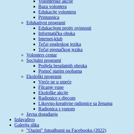
Volonterske akcije
Baza volontera
Edukacije volontera
Pristupnica
Edukativni programi
Edukacijom protiv ovisnosti
Informatička obuka
Internet-klub
Tečaj engleskog jezika
Tečaj njemačkog jezika
Volonters centar
Socijalni programi
Podjela besplatnih obroka
Pomoć starim osobama
Ekološki programi
Vreće ne u smeće
Filcanje vune
Ekološke akcije
Radionice s djecom
Likovno-kreativne radionice sa ženama
Radionica s vunom
Javna događanja
Izdavaštvo
Galerija slika
"Oazini" fotoalbumi na Facebooku (2022)