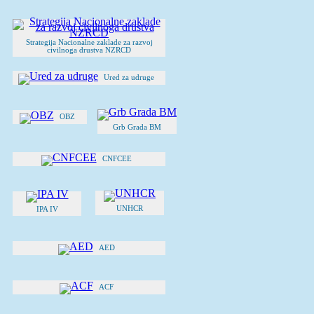
Strategija Nacionalne zaklade za razvoj
civilnoga drustva NZRCD
Ured za udruge
OBZ
Grb Grada BM
CNFCEE
UNHCR
IPA IV
AED
ACF