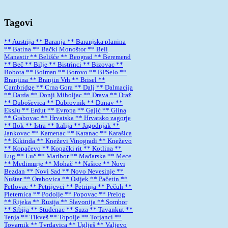
Tagovi
** Austrija
** Baranja
** Baranjska planina
** Batina
** Bački Monoštor
** Beli
Manastir
** Belišće
** Beograd
** Beremend
** Beč
** Bilje
** Bistrinci
** Bizovac
**
Bobota
** Bolman
** Borovo
** BPSelo
**
Branjina
** Branjin Vrh
** Brisel
**
Cambridge
** Crna Gora
** Dalj
** Dalmacija
** Darda
** Donji Miholjac
** Drava
** Draž
** Duboševica
** Dubrovnik
** Dunav
**
EksJu
** Erdut
** Evropa
** Gajić
** Glina
** Grabovac
** Hrvatska
** Hrvatsko zagorje
** Ilok
** Istra
** Italija
** Jagodnjak
**
Jankovac
** Kamenac
** Karanac
** Karašica
** Kikinda
** Kneževi Vinogradi
** Kneževo
** Kopačevo
** Kopački rit
** Kotlina
**
Lug
** Luč
** Maribor
** Mađarska
** Mece
** Međimurje
** Mohač
** Našice
** Novi
Bezdan
** Novi Sad
** Novo Nevesinje
**
Nuštar
** Orahovica
** Osijek
** Pačetin
**
Petlovac
** Petrijevci
** Petrinja
** Pečuh
**
Pleternica
** Podolje
** Popovac
** Prelog
** Rijeka
** Rusija
** Slavonija
** Sombor
** Srbija
** Studenac
** Suza
** Tavankut
**
Tenja
** Tikveš
** Topolje
** Torjanci
**
Tovarnik
** Tvrđavica
** Uglješ
** Valjevo