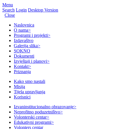
Menu
Search
Login
Desktop Version
Close
Naslovnica
O nama
>
Programi i projekti
>
Izdavaštvo
Galerija slika
>
SOKNO
Dokumenti
Izvještaji i planovi
>
Kontakt
>
Priznanja
Kako smo nastali
Misija
Tijela upravljanja
Korisnici
Izvaninstitucionalno obrazovanje
>
Neprofitno poduzetništvo
>
Volonterski centar
>
Edukativni programi
>
Volonters centar