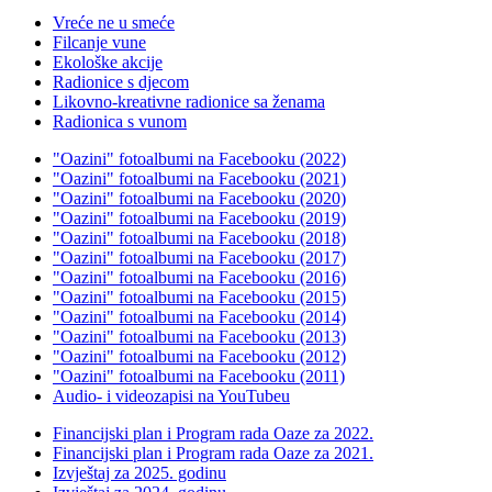
Vreće ne u smeće
Filcanje vune
Ekološke akcije
Radionice s djecom
Likovno-kreativne radionice sa ženama
Radionica s vunom
"Oazini" fotoalbumi na Facebooku (2022)
"Oazini" fotoalbumi na Facebooku (2021)
"Oazini" fotoalbumi na Facebooku (2020)
"Oazini" fotoalbumi na Facebooku (2019)
"Oazini" fotoalbumi na Facebooku (2018)
"Oazini" fotoalbumi na Facebooku (2017)
"Oazini" fotoalbumi na Facebooku (2016)
"Oazini" fotoalbumi na Facebooku (2015)
"Oazini" fotoalbumi na Facebooku (2014)
"Oazini" fotoalbumi na Facebooku (2013)
"Oazini" fotoalbumi na Facebooku (2012)
"Oazini" fotoalbumi na Facebooku (2011)
Audio- i videozapisi na YouTubeu
Financijski plan i Program rada Oaze za 2022.
Financijski plan i Program rada Oaze za 2021.
Izvještaj za 2025. godinu