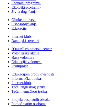
Socijalni programi
>
Ekološki programi
>
Javna događanja
Obuke i kursevi
Osposobljavanje
Edukacije
Internet-klub
Baranjski suveniri
"Oazin" volonterski centar
Volonterske akcije
Baza volontera
Edukacije volontera
Pristupnica
Edukacijom protiv ovisnosti
Informatička obuka
Internet-klub
Tečaj engleskog jezika
Tečaj njemačkog jezika
Podjela besplatnih obroka
Pomoć starim osobama