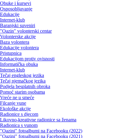
Obuke i kursevi
Osposobljavanje
Edukacije
Internet-klub
Baranjski suveniri
"Oazin" volonterski centar
Volonterske akcije
Baza volontera
Edukacije volontera
Pristupnica
Edukacijom protiv ovisnosti
Informatička obuka
Internet-klub
Tečaj engleskog jezika
Tečaj njemačkog jezika
Podjela besplatnih obroka
Pomoć starim osobama
Vreće ne u smeće
Filcanje vune
Ekološke akcije
Radionice s djecom
Likovno-kreativne radionice sa ženama
Radionica s vunom
"Oazini" fotoalbumi na Facebooku (2022)
"Oazini" fotoalbumi na Facebooku (2021)