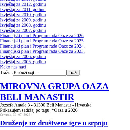
Izvještaj za 2012. godinu
Izvještaj za 2011. godinu
Izvještaj za 2010. godinu
Izvještaj za 2009. godinu
Izvještaj za 2008. godinu
Izvještaj za 2007. godinu
Financijski plan i Program rada Oaze za 2026
Financijski plan i Program rada Oaze za 2025
Financijski plan i Program rada Oaze za 2024.
Financijski plan i Program rada Oaze za 2023.
Izvještaj za 2006. godinu
Izvještaj za 2005. godinu
Kako nas naći
Traži...
MIROVNA GRUPA OAZA
BELI MANASTIR
Jozsefa Antala 3 - 31300 Beli Manastir - Hrvatska
Prikazujem sadržaj po tagu: *Oaza u 2026
Četvrtak, 30. 07. 2026.
Druženje uz društvene igre u srpnju