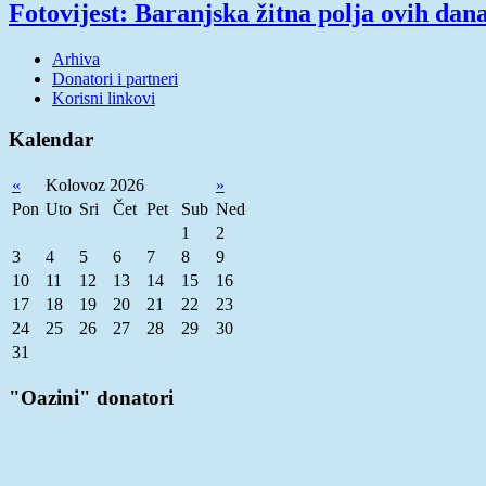
Fotovijest: Baranjska žitna polja ovih dan
Arhiva
Donatori i partneri
Korisni linkovi
Kalendar
«
Kolovoz 2026
»
Pon
Uto
Sri
Čet
Pet
Sub
Ned
1
2
3
4
5
6
7
8
9
10
11
12
13
14
15
16
17
18
19
20
21
22
23
24
25
26
27
28
29
30
31
"Oazini" donatori