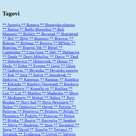
Tagovi
** Austrija
** Baranja
** Baranjska planina
** Batina
** Bački Monoštor
** Beli
Manastir
** Belišće
** Beograd
** Beremend
** Beč
** Bilje
** Bistrinci
** Bizovac
**
Bobota
** Bolman
** Borovo
** BPSelo
**
Branjina
** Branjin Vrh
** Brisel
**
Cambridge
** Crna Gora
** Dalj
** Dalmacija
** Darda
** Donji Miholjac
** Drava
** Draž
** Duboševica
** Dubrovnik
** Dunav
**
EksJu
** Erdut
** Evropa
** Gajić
** Glina
** Grabovac
** Hrvatska
** Hrvatsko zagorje
** Ilok
** Istra
** Italija
** Jagodnjak
**
Jankovac
** Kamenac
** Karanac
** Karašica
** Kikinda
** Kneževi Vinogradi
** Kneževo
** Kopačevo
** Kopački rit
** Kotlina
**
Lug
** Luč
** Maribor
** Mađarska
** Mece
** Međimurje
** Mohač
** Našice
** Novi
Bezdan
** Novi Sad
** Novo Nevesinje
**
Nuštar
** Orahovica
** Osijek
** Pačetin
**
Petlovac
** Petrijevci
** Petrinja
** Pečuh
**
Pleternica
** Podolje
** Popovac
** Prelog
** Rijeka
** Rusija
** Slavonija
** Sombor
** Srbija
** Studenac
** Suza
** Tavankut
**
Tenja
** Tikveš
** Topolje
** Torjanci
**
Tovarnik
** Tvrđavica
** Uglješ
** Valjevo