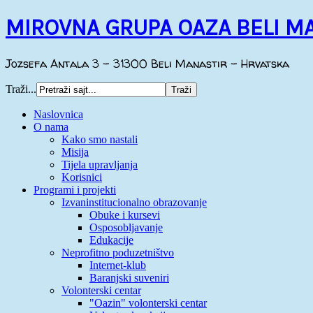
MIROVNA GRUPA OAZA BELI M
Jozsefa Antala 3 - 31300 Beli Manastir - Hrvatska
Traži...
Naslovnica
O nama
Kako smo nastali
Misija
Tijela upravljanja
Korisnici
Programi i projekti
Izvaninstitucionalno obrazovanje
Obuke i kursevi
Osposobljavanje
Edukacije
Neprofitno poduzetništvo
Internet-klub
Baranjski suveniri
Volonterski centar
"Oazin" volonterski centar