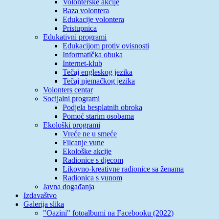
Volonterske akcije
Baza volontera
Edukacije volontera
Pristupnica
Edukativni programi
Edukacijom protiv ovisnosti
Informatička obuka
Internet-klub
Tečaj engleskog jezika
Tečaj njemačkog jezika
Volonters centar
Socijalni programi
Podjela besplatnih obroka
Pomoć starim osobama
Ekološki programi
Vreće ne u smeće
Filcanje vune
Ekološke akcije
Radionice s djecom
Likovno-kreativne radionice sa ženama
Radionica s vunom
Javna događanja
Izdavaštvo
Galerija slika
"Oazini" fotoalbumi na Facebooku (2022)