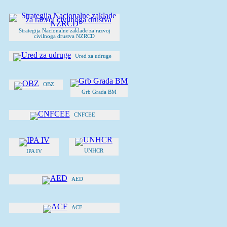
Strategija Nacionalne zaklade za razvoj
civilnoga drustva NZRCD
Ured za udruge
OBZ
Grb Grada BM
CNFCEE
UNHCR
IPA IV
AED
ACF