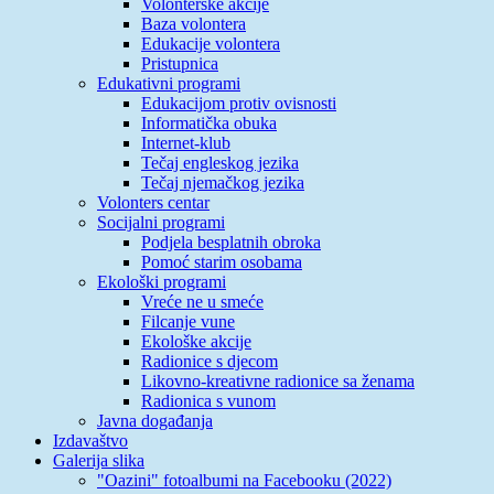
Volonterske akcije
Baza volontera
Edukacije volontera
Pristupnica
Edukativni programi
Edukacijom protiv ovisnosti
Informatička obuka
Internet-klub
Tečaj engleskog jezika
Tečaj njemačkog jezika
Volonters centar
Socijalni programi
Podjela besplatnih obroka
Pomoć starim osobama
Ekološki programi
Vreće ne u smeće
Filcanje vune
Ekološke akcije
Radionice s djecom
Likovno-kreativne radionice sa ženama
Radionica s vunom
Javna događanja
Izdavaštvo
Galerija slika
"Oazini" fotoalbumi na Facebooku (2022)