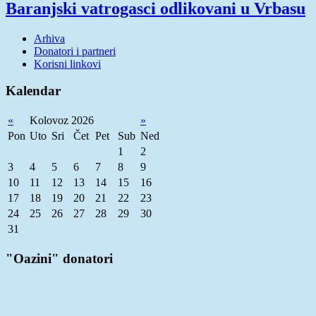
Baranjski vatrogasci odlikovani u Vrbasu
Arhiva
Donatori i partneri
Korisni linkovi
Kalendar
«
Kolovoz 2026
»
Pon
Uto
Sri
Čet
Pet
Sub
Ned
1
2
3
4
5
6
7
8
9
10
11
12
13
14
15
16
17
18
19
20
21
22
23
24
25
26
27
28
29
30
31
"Oazini" donatori