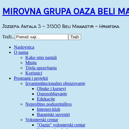
MIROVNA GRUPA OAZA BELI M
Jozsefa Antala 3 - 31300 Beli Manastir - Hrvatska
Traži...
Naslovnica
O nama
Kako smo nastali
Misija
Tijela upravljanja
Korisnici
Programi i projekti
Izvaninstitucionalno obrazovanje
Obuke i kursevi
Osposobljavanje
Edukacije
Neprofitno poduzetništvo
Internet-klub
Baranjski suveniri
Volonterski centar
"Oazin" volonterski centar