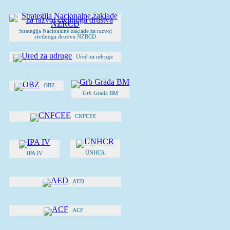
Strategija Nacionalne zaklade za razvoj
civilnoga drustva NZRCD
Ured za udruge
OBZ
Grb Grada BM
CNFCEE
UNHCR
IPA IV
AED
ACF