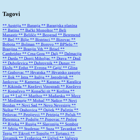
Tagovi
** Austrija
** Baranja
** Baranjska planina
** Batina
** Bački Monoštor
** Beli
Manastir
** Belišće
** Beograd
** Beremend
** Beč
** Bilje
** Bistrinci
** Bizovac
**
Bobota
** Bolman
** Borovo
** BPSelo
**
Branjina
** Branjin Vrh
** Brisel
**
Cambridge
** Crna Gora
** Dalj
** Dalmacija
** Darda
** Donji Miholjac
** Drava
** Draž
** Duboševica
** Dubrovnik
** Dunav
**
EksJu
** Erdut
** Evropa
** Gajić
** Glina
** Grabovac
** Hrvatska
** Hrvatsko zagorje
** Ilok
** Istra
** Italija
** Jagodnjak
**
Jankovac
** Kamenac
** Karanac
** Karašica
** Kikinda
** Kneževi Vinogradi
** Kneževo
** Kopačevo
** Kopački rit
** Kotlina
**
Lug
** Luč
** Maribor
** Mađarska
** Mece
** Međimurje
** Mohač
** Našice
** Novi
Bezdan
** Novi Sad
** Novo Nevesinje
**
Nuštar
** Orahovica
** Osijek
** Pačetin
**
Petlovac
** Petrijevci
** Petrinja
** Pečuh
**
Pleternica
** Podolje
** Popovac
** Prelog
** Rijeka
** Rusija
** Slavonija
** Sombor
** Srbija
** Studenac
** Suza
** Tavankut
**
Tenja
** Tikveš
** Topolje
** Torjanci
**
Tovarnik
** Tvrđavica
** Uglješ
** Valjevo