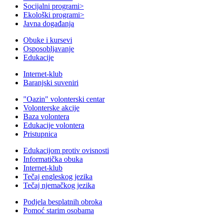
Socijalni programi
>
Ekološki programi
>
Javna događanja
Obuke i kursevi
Osposobljavanje
Edukacije
Internet-klub
Baranjski suveniri
"Oazin" volonterski centar
Volonterske akcije
Baza volontera
Edukacije volontera
Pristupnica
Edukacijom protiv ovisnosti
Informatička obuka
Internet-klub
Tečaj engleskog jezika
Tečaj njemačkog jezika
Podjela besplatnih obroka
Pomoć starim osobama