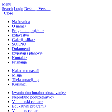
Menu
Search
Login
Desktop Version
Close
Naslovnica
O nama
>
Programi i projekti
>
Izdavaštvo
Galerija slika
>
SOKNO
Dokumenti
Izvještaji i planovi
>
Kontakt
>
Priznanja
Kako smo nastali
Misija
Tijela upravljanja
Korisnici
Izvaninstitucionalno obrazovanje
>
Neprofitno poduzetništvo
>
Volonterski centar
>
Edukativni programi
>
Volonters centar