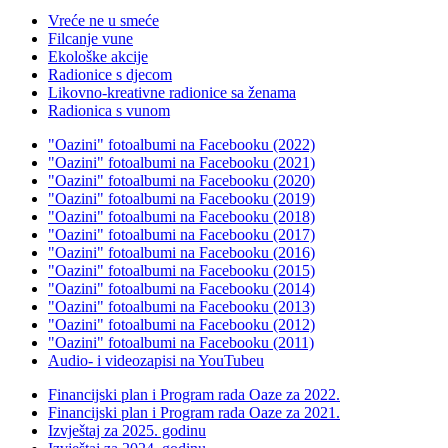
Vreće ne u smeće
Filcanje vune
Ekološke akcije
Radionice s djecom
Likovno-kreativne radionice sa ženama
Radionica s vunom
"Oazini" fotoalbumi na Facebooku (2022)
"Oazini" fotoalbumi na Facebooku (2021)
"Oazini" fotoalbumi na Facebooku (2020)
"Oazini" fotoalbumi na Facebooku (2019)
"Oazini" fotoalbumi na Facebooku (2018)
"Oazini" fotoalbumi na Facebooku (2017)
"Oazini" fotoalbumi na Facebooku (2016)
"Oazini" fotoalbumi na Facebooku (2015)
"Oazini" fotoalbumi na Facebooku (2014)
"Oazini" fotoalbumi na Facebooku (2013)
"Oazini" fotoalbumi na Facebooku (2012)
"Oazini" fotoalbumi na Facebooku (2011)
Audio- i videozapisi na YouTubeu
Financijski plan i Program rada Oaze za 2022.
Financijski plan i Program rada Oaze za 2021.
Izvještaj za 2025. godinu