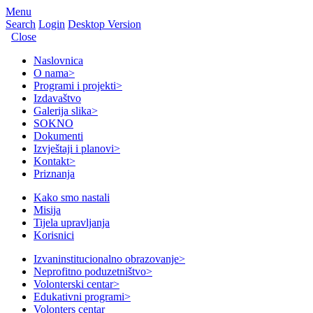
Menu
Search
Login
Desktop Version
Close
Naslovnica
O nama
>
Programi i projekti
>
Izdavaštvo
Galerija slika
>
SOKNO
Dokumenti
Izvještaji i planovi
>
Kontakt
>
Priznanja
Kako smo nastali
Misija
Tijela upravljanja
Korisnici
Izvaninstitucionalno obrazovanje
>
Neprofitno poduzetništvo
>
Volonterski centar
>
Edukativni programi
>
Volonters centar