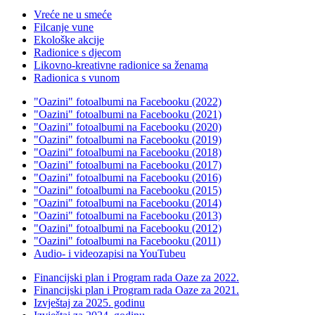
Vreće ne u smeće
Filcanje vune
Ekološke akcije
Radionice s djecom
Likovno-kreativne radionice sa ženama
Radionica s vunom
"Oazini" fotoalbumi na Facebooku (2022)
"Oazini" fotoalbumi na Facebooku (2021)
"Oazini" fotoalbumi na Facebooku (2020)
"Oazini" fotoalbumi na Facebooku (2019)
"Oazini" fotoalbumi na Facebooku (2018)
"Oazini" fotoalbumi na Facebooku (2017)
"Oazini" fotoalbumi na Facebooku (2016)
"Oazini" fotoalbumi na Facebooku (2015)
"Oazini" fotoalbumi na Facebooku (2014)
"Oazini" fotoalbumi na Facebooku (2013)
"Oazini" fotoalbumi na Facebooku (2012)
"Oazini" fotoalbumi na Facebooku (2011)
Audio- i videozapisi na YouTubeu
Financijski plan i Program rada Oaze za 2022.
Financijski plan i Program rada Oaze za 2021.
Izvještaj za 2025. godinu