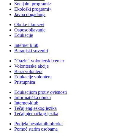
Socijalni programi
>
Ekološki programi
>
Javna događanja
Obuke i kursevi
Osposobljavanje
Edukacije
Internet-klub
Baranjski suveniri
"Oazin" volonterski centar
Volonterske akcije
Baza volontera
Edukacije volontera
Pristupnica
Edukacijom protiv ovisnosti
Informatička obuka
Internet-klub
Tečaj engleskog jezika
Tečaj njemačkog jezika
Podjela besplatnih obroka
Pomoć starim osobama