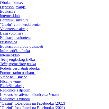
Obuke i kursevi
Osposobljavanje
Edukacije
Internet-klub
Baranjski suveniri
"Oazin" volonterski centar
Volonterske akcije
Baza volontera
Edukacije volontera
Pristupnica
Edukacijom protiv ovisnosti
Informatička obuka
Internet-klub
Tečaj engleskog jezika
Tečaj njemačkog jezika
Podjela besplatnih obroka
Pomoć starim osobama
Vreće ne u smeće
Filcanje vune
Ekološke akcije
Radionice s djecom
Likovno-kreativne radionice sa ženama
Radionica s vunom
"Oazini" fotoalbumi na Facebooku (2022)
"Oazini" fotoalbumi na Facebooku (2021)