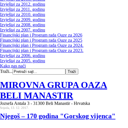
Izvještaj za 2012. godinu
Izvještaj za 2011. godinu
Izvještaj za 2010. godinu
Izvještaj za 2009. godinu
Izvještaj za 2008. godinu
Izvještaj za 2007. godinu
Financijski plan i Program rada Oaze za 2026
Financijski plan i Program rada Oaze za 2025
Financijski plan i Program rada Oaze za 2024.
Financijski plan i Program rada Oaze za 2023.
Izvještaj za 2006. godinu
Izvještaj za 2005. godinu
Kako nas naći
Traži...
MIROVNA GRUPA OAZA
BELI MANASTIR
Jozsefa Antala 3 - 31300 Beli Manastir - Hrvatska
Srijeda, 13. 12. 2017.
Njegoš – 170 godina "Gorskog vijenca"