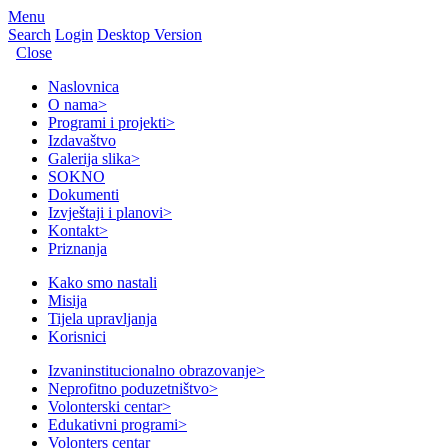
Menu
Search
Login
Desktop Version
Close
Naslovnica
O nama
>
Programi i projekti
>
Izdavaštvo
Galerija slika
>
SOKNO
Dokumenti
Izvještaji i planovi
>
Kontakt
>
Priznanja
Kako smo nastali
Misija
Tijela upravljanja
Korisnici
Izvaninstitucionalno obrazovanje
>
Neprofitno poduzetništvo
>
Volonterski centar
>
Edukativni programi
>
Volonters centar