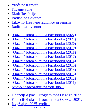
Vreće ne u smeće
Filcanje vune
Ekološke akcije
Radionice s djecom
Likovno-kreativne radionice sa ženama
Radionica s vunom
"Oazini" fotoalbumi na Facebooku (2022)
"Oazini" fotoalbumi na Facebooku (2021)
"Oazini" fotoalbumi na Facebooku (2020)
"Oazini" fotoalbumi na Facebooku (2019)
"Oazini" fotoalbumi na Facebooku (2018)
"Oazini" fotoalbumi na Facebooku (2017)
"Oazini" fotoalbumi na Facebooku (2016)
"Oazini" fotoalbumi na Facebooku (2015)
"Oazini" fotoalbumi na Facebooku (2014)
"Oazini" fotoalbumi na Facebooku (2013)
"Oazini" fotoalbumi na Facebooku (2012)
"Oazini" fotoalbumi na Facebooku (2011)
Audio- i videozapisi na YouTubeu
Financijski plan i Program rada Oaze za 2022.
Financijski plan i Program rada Oaze za 2021.
Izvještaj za 2025. godinu