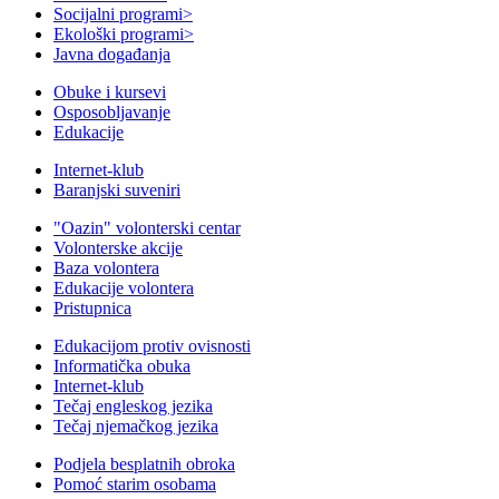
Socijalni programi
>
Ekološki programi
>
Javna događanja
Obuke i kursevi
Osposobljavanje
Edukacije
Internet-klub
Baranjski suveniri
"Oazin" volonterski centar
Volonterske akcije
Baza volontera
Edukacije volontera
Pristupnica
Edukacijom protiv ovisnosti
Informatička obuka
Internet-klub
Tečaj engleskog jezika
Tečaj njemačkog jezika
Podjela besplatnih obroka
Pomoć starim osobama