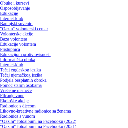
Obuke i kursevi
Osposobljavanje
Edukacije
Internet-klub
Baranjski suveniri
"Oazin" volonterski centar
Volonterske akcije
Baza volontera
Edukacije volontera
Pristupnica
Edukacijom protiv ovisnosti
Informatička obuka
Internet-klub
Tečaj engleskog jezika
Tečaj njemačkog jezika
Podjela besplatnih obroka
Pomoć starim osobama
Vreće ne u smeće
Filcanje vune
Ekološke akcije
Radionice s djecom
Likovno-kreativne radionice sa ženama
Radionica s vunom
"Oazini" fotoalbumi na Facebooku (2022)
"Oazini" fotoalbumi na Facebooku (2021)