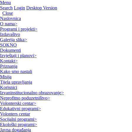
Menu
Search
Login
Desktop Version
Close
Naslovnica
O nama
>
Programi i projekti
>
Izdavaštvo
Galerija slika
>
SOKNO
Dokumenti
Izvještaji i planovi
>
Kontakt
>
Priznanja
Kako smo nastali
Misija
Tijela upravljanja
Korisnici
Izvaninstitucionalno obrazovanje
>
Neprofitno poduzetništvo
>
Volonterski centar
>
Edukativni programi
>
Volonters centar
Socijalni programi
>
Ekološki programi
>
Javna događanja