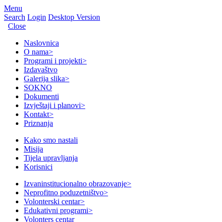
Menu
Search
Login
Desktop Version
Close
Naslovnica
O nama
>
Programi i projekti
>
Izdavaštvo
Galerija slika
>
SOKNO
Dokumenti
Izvještaji i planovi
>
Kontakt
>
Priznanja
Kako smo nastali
Misija
Tijela upravljanja
Korisnici
Izvaninstitucionalno obrazovanje
>
Neprofitno poduzetništvo
>
Volonterski centar
>
Edukativni programi
>
Volonters centar