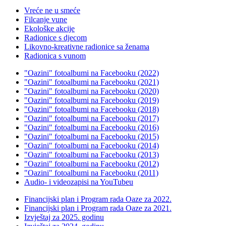
Vreće ne u smeće
Filcanje vune
Ekološke akcije
Radionice s djecom
Likovno-kreativne radionice sa ženama
Radionica s vunom
"Oazini" fotoalbumi na Facebooku (2022)
"Oazini" fotoalbumi na Facebooku (2021)
"Oazini" fotoalbumi na Facebooku (2020)
"Oazini" fotoalbumi na Facebooku (2019)
"Oazini" fotoalbumi na Facebooku (2018)
"Oazini" fotoalbumi na Facebooku (2017)
"Oazini" fotoalbumi na Facebooku (2016)
"Oazini" fotoalbumi na Facebooku (2015)
"Oazini" fotoalbumi na Facebooku (2014)
"Oazini" fotoalbumi na Facebooku (2013)
"Oazini" fotoalbumi na Facebooku (2012)
"Oazini" fotoalbumi na Facebooku (2011)
Audio- i videozapisi na YouTubeu
Financijski plan i Program rada Oaze za 2022.
Financijski plan i Program rada Oaze za 2021.
Izvještaj za 2025. godinu