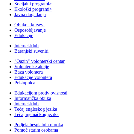
Socijalni programi
>
Ekološki programi
>
Javna događanja
Obuke i kursevi
Osposobljavanje
Edukacije
Internet-klub
Baranjski suveniri
"Oazin" volonterski centar
Volonterske akcije
Baza volontera
Edukacije volontera
Pristupnica
Edukacijom protiv ovisnosti
Informatička obuka
Internet-klub
Tečaj engleskog jezika
Tečaj njemačkog jezika
Podjela besplatnih obroka
Pomoć starim osobama