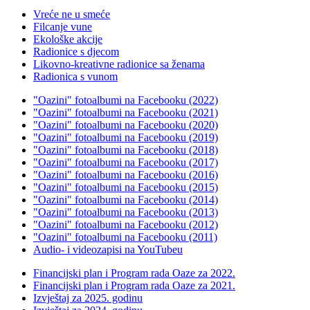
Vreće ne u smeće
Filcanje vune
Ekološke akcije
Radionice s djecom
Likovno-kreativne radionice sa ženama
Radionica s vunom
"Oazini" fotoalbumi na Facebooku (2022)
"Oazini" fotoalbumi na Facebooku (2021)
"Oazini" fotoalbumi na Facebooku (2020)
"Oazini" fotoalbumi na Facebooku (2019)
"Oazini" fotoalbumi na Facebooku (2018)
"Oazini" fotoalbumi na Facebooku (2017)
"Oazini" fotoalbumi na Facebooku (2016)
"Oazini" fotoalbumi na Facebooku (2015)
"Oazini" fotoalbumi na Facebooku (2014)
"Oazini" fotoalbumi na Facebooku (2013)
"Oazini" fotoalbumi na Facebooku (2012)
"Oazini" fotoalbumi na Facebooku (2011)
Audio- i videozapisi na YouTubeu
Financijski plan i Program rada Oaze za 2022.
Financijski plan i Program rada Oaze za 2021.
Izvještaj za 2025. godinu