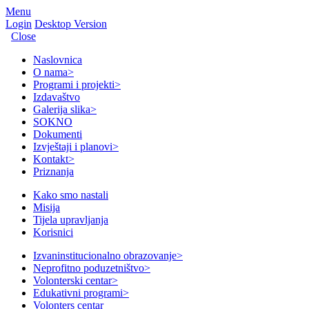
Menu
Login
Desktop Version
Close
Naslovnica
O nama
>
Programi i projekti
>
Izdavaštvo
Galerija slika
>
SOKNO
Dokumenti
Izvještaji i planovi
>
Kontakt
>
Priznanja
Kako smo nastali
Misija
Tijela upravljanja
Korisnici
Izvaninstitucionalno obrazovanje
>
Neprofitno poduzetništvo
>
Volonterski centar
>
Edukativni programi
>
Volonters centar