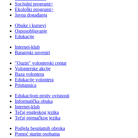
Socijalni programi
>
Ekološki programi
>
Javna događanja
Obuke i kursevi
Osposobljavanje
Edukacije
Internet-klub
Baranjski suveniri
"Oazin" volonterski centar
Volonterske akcije
Baza volontera
Edukacije volontera
Pristupnica
Edukacijom protiv ovisnosti
Informatička obuka
Internet-klub
Tečaj engleskog jezika
Tečaj njemačkog jezika
Podjela besplatnih obroka
Pomoć starim osobama