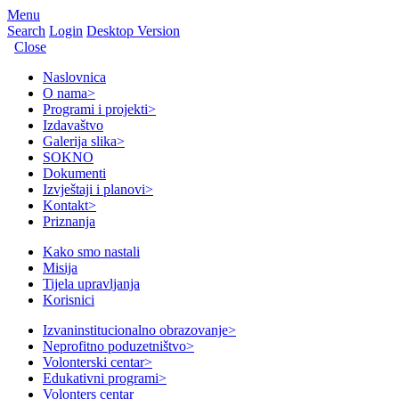
Menu
Search
Login
Desktop Version
Close
Naslovnica
O nama
>
Programi i projekti
>
Izdavaštvo
Galerija slika
>
SOKNO
Dokumenti
Izvještaji i planovi
>
Kontakt
>
Priznanja
Kako smo nastali
Misija
Tijela upravljanja
Korisnici
Izvaninstitucionalno obrazovanje
>
Neprofitno poduzetništvo
>
Volonterski centar
>
Edukativni programi
>
Volonters centar