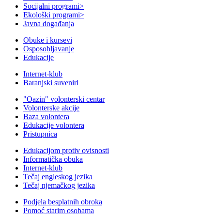
Socijalni programi
>
Ekološki programi
>
Javna događanja
Obuke i kursevi
Osposobljavanje
Edukacije
Internet-klub
Baranjski suveniri
"Oazin" volonterski centar
Volonterske akcije
Baza volontera
Edukacije volontera
Pristupnica
Edukacijom protiv ovisnosti
Informatička obuka
Internet-klub
Tečaj engleskog jezika
Tečaj njemačkog jezika
Podjela besplatnih obroka
Pomoć starim osobama