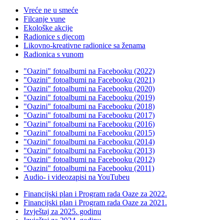
Vreće ne u smeće
Filcanje vune
Ekološke akcije
Radionice s djecom
Likovno-kreativne radionice sa ženama
Radionica s vunom
"Oazini" fotoalbumi na Facebooku (2022)
"Oazini" fotoalbumi na Facebooku (2021)
"Oazini" fotoalbumi na Facebooku (2020)
"Oazini" fotoalbumi na Facebooku (2019)
"Oazini" fotoalbumi na Facebooku (2018)
"Oazini" fotoalbumi na Facebooku (2017)
"Oazini" fotoalbumi na Facebooku (2016)
"Oazini" fotoalbumi na Facebooku (2015)
"Oazini" fotoalbumi na Facebooku (2014)
"Oazini" fotoalbumi na Facebooku (2013)
"Oazini" fotoalbumi na Facebooku (2012)
"Oazini" fotoalbumi na Facebooku (2011)
Audio- i videozapisi na YouTubeu
Financijski plan i Program rada Oaze za 2022.
Financijski plan i Program rada Oaze za 2021.
Izvještaj za 2025. godinu