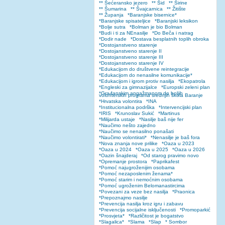
** Šećeransko jezero
** Šid
** Širine
** Šumarina
** Švajcarnica
** Žitište
** Županja
*Baranjske bisernice*
*Baranjske spisateljice
*Baranjski leksikon
*Bolje sutra
*Bolman je bio Bolman
*Budi i ti za NEnasilje
*Do Beča i natrag
*Dodir nade
*Dostava besplatnih toplih obroka
*Dostojanstveno starenje
*Dostojanstveno starenje II
*Dostojanstveno starenje III
*Dostojanstveno starenje IV
*Edukacijom do društvene reintegracije
*Edukacijom do nenasilne komunikacije*
*Edukacijom i igrom protiv nasilja
*Ekopatrola
*Engleski za gimnazijalce
*Europski zeleni plan
*Građanskim angažmanom do boljih
volonterskih programa srednjih škola Baranje
*Hrvatska volontira
*INA
*Institucionalna podrška
*Intervencijski plan
*IRIS
*Krunoslav Sukić
*Martinus
*Milijarda ustaje
*Nasilje baš nije fer
*Naučimo nešto zajedno
*Naučimo se nenasilno ponašati
*Naučimo volontirati*
*Nenasilje je baš fora
*Nova znanja nove prilike
*Oaza u 2023
*Oaza u 2024
*Oaza u 2025
*Oaza u 2026
*Oazin šnajderaj
*Od starog pravimo novo
*Opremanje prostora
*Paprikafest
*Pomoć najugroženijim osobama
*Pomoć nezaposlenim ženama*
*Pomoć starim i nemoćnim osobama
*Pomoć ugroženim Belomanastircima
*Povezani za veze bez nasilja
*Praonica
*Prepoznajmo nasilje
*Prevencija nasilja kroz igru i zabavu
*Prevencija socijalne isključenosti
*Promoparkić
*Prosvjeta*
*Različitost je bogatstvo
*Slagalica*
*Slama
*Slap
* Sombor