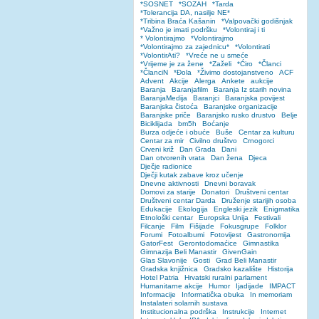
*SOSNET
*SOZAH
*Tarda
*Tolerancija DA, nasilje NE*
*Tribina Braća Kašanin
*Valpovački godišnjak
*Važno je imati podršku
*Volontiraj i ti
* Volontirajmo
*Volontirajmo
*Volontirajmo za zajednicu*
*Volontirati
*VolontirAti?
*Vreće ne u smeće
*Vrijeme je za žene
*Zaželi
*Ćiro
*Članci
*ČlanciN
*Đola
*Živimo dostojanstveno
ACF
Advent
Akcije
Alerga
Ankete
aukcije
Baranja
Baranjafilm
Baranja Iz starih novina
BaranjaMedija
Baranjci
Baranjska povijest
Baranjska čistoća
Baranjske organizacije
Baranjske priče
Baranjsko rusko drustvo
Belje
Biciklijada
bm5h
Boćanje
Burza odjeće i obuće
Buše
Centar za kulturu
Centar za mir
Civilno društvo
Crnogorci
Crveni križ
Dan Grada
Dani
Dan otvorenih vrata
Dan žena
Djeca
Dječje radionice
Dječji kutak zabave kroz učenje
Dnevne aktivnosti
Dnevni boravak
Domovi za starije
Donatori
Društveni centar
Društveni centar Darda
Druženje starijih osoba
Edukacije
Ekologija
Engleski jezik
Enigmatika
Etnološki centar
Europska Unija
Festivali
Filcanje
Film
Fišijade
Fokusgrupe
Folklor
Forumi
Fotoalbumi
Fotovijest
Gastronomija
GatorFest
Gerontodomaćice
Gimnastika
Gimnazija Beli Manastir
GivenGain
Glas Slavonije
Gosti
Grad Beli Manastir
Gradska knjižnica
Gradsko kazalište
Historija
Hotel Patria
Hrvatski ruralni parlament
Humanitarne akcije
Humor
Ijadijade
IMPACT
Informacije
Informatička obuka
In memoriam
Instalateri solarnih sustava
Institucionalna podrška
Instrukcije
Internet