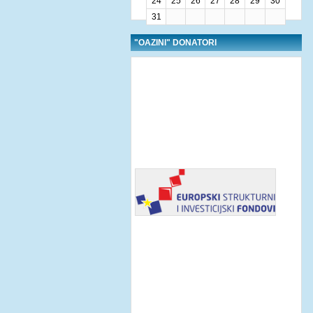
24
25
26
27
28
29
30
31
"OAZINI" DONATORI