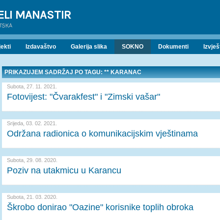
ELI MANASTIR
ATSKA
ekti
Izdavaštvo
Galerija slika
SOKNO
Dokumenti
Izvješ
PRIKAZUJEM SADRŽAJ PO TAGU: ** KARANAC
Subota, 27. 11. 2021.
Fotovijest: "Čvarakfest" i "Zimski vašar"
Srijeda, 03. 02. 2021.
Održana radionica o komunikacijskim vještinama
Subota, 29. 08. 2020.
Poziv na utakmicu u Karancu
Subota, 21. 03. 2020.
Škrobo donirao "Oazine" korisnike toplih obroka