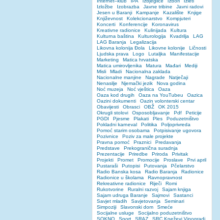
Internet–klub
IPA
Izbjeglice
Izbori
Izleti
Izložbe
Izobrazba
Javne tribine
Javni radovi
Jesen u Baranji
Kampanje
Kazalište
Knjige
Književnost
Kolekcionarstvo
Kompjuteri
Koncerti
Konferencije
Koronavirus
Kreativne radionice
Kulinijada
Kultura
Kulturna baština
Kulturologija
Kvadrilja
LAG
LAG Baranja
Legalizacija
Likovna kolonija Đola
Likovne kolonije
Ličnosti
Ljudska prava
Logo
Lutaljka
Manifestacije
Marketing
Matica hrvatska
Matica umirovljenika
Matura
Mađari
Mediji
Misli
Mladi
Nacionalna zaklada
Nacionalne manjine
Nagrade
Natječaji
Nenasilje
Njemački jezik
Nova godina
Noć muzeja
Noć vještica
Oaza
Oaza kod drugih
Oaza na YouTubeu
Oazica
Oazini dokumenti
Oazin volonterski centar
Obavijesti
Obrasci
OBŽ
OK 2015
Okrugli stolovi
Osposobljavanje
Pdf
Peticije
PGDI
Pjesme
Plakati
Ples
Poduzetništvo
Pokladni karneval
Politika
Poljoprivreda
Pomoć starim osobama
Potpisivanje ugovora
Pozivnice
Poziv za male projekte
Pravna pomoć
Praznici
Predavanja
Predstave
Prekogranična suradnja
Prezentacije
Priredbe
Priroda
Privitak
Projekti
Promet
Promocije
Proslave
Prvi april
Pustaraši
Putopisi
Putovanja
Pčelarstvo
Radio Banska kosa
Radio Baranja
Radionice
Radionice u školama
Ravnopravnost
Rekreativne radionice
Riječi
Romi
Rukotvorine
Ruralni razvoj
Sajam knjiga
Sajam udruga Baranje
Sajmovi
Sastanci
Savjet mladih
Savjetovanja
Seminari
Simpoziji
Slavonski dom
Smeće
Socijalne usluge
Socijalno poduzetništvo
SOKNO
Sport
SRAZ
SRC Kneževi Vinogradi