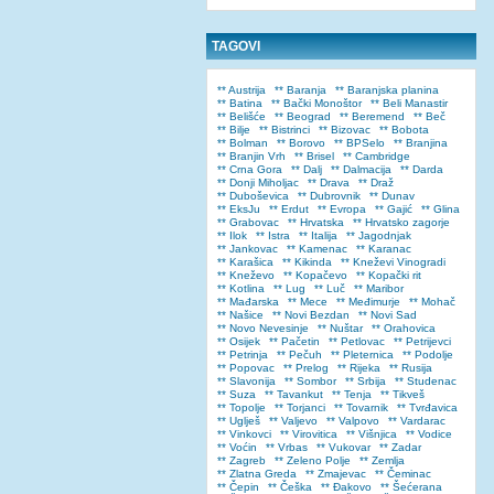
TAGOVI
** Austrija
** Baranja
** Baranjska planina
** Batina
** Bački Monoštor
** Beli Manastir
** Belišće
** Beograd
** Beremend
** Beč
** Bilje
** Bistrinci
** Bizovac
** Bobota
** Bolman
** Borovo
** BPSelo
** Branjina
** Branjin Vrh
** Brisel
** Cambridge
** Crna Gora
** Dalj
** Dalmacija
** Darda
** Donji Miholjac
** Drava
** Draž
** Duboševica
** Dubrovnik
** Dunav
** EksJu
** Erdut
** Evropa
** Gajić
** Glina
** Grabovac
** Hrvatska
** Hrvatsko zagorje
** Ilok
** Istra
** Italija
** Jagodnjak
** Jankovac
** Kamenac
** Karanac
** Karašica
** Kikinda
** Kneževi Vinogradi
** Kneževo
** Kopačevo
** Kopački rit
** Kotlina
** Lug
** Luč
** Maribor
** Mađarska
** Mece
** Međimurje
** Mohač
** Našice
** Novi Bezdan
** Novi Sad
** Novo Nevesinje
** Nuštar
** Orahovica
** Osijek
** Pačetin
** Petlovac
** Petrijevci
** Petrinja
** Pečuh
** Pleternica
** Podolje
** Popovac
** Prelog
** Rijeka
** Rusija
** Slavonija
** Sombor
** Srbija
** Studenac
** Suza
** Tavankut
** Tenja
** Tikveš
** Topolje
** Torjanci
** Tovarnik
** Tvrđavica
** Uglješ
** Valjevo
** Valpovo
** Vardarac
** Vinkovci
** Virovitica
** Višnjica
** Vodice
** Voćin
** Vrbas
** Vukovar
** Zadar
** Zagreb
** Zeleno Polje
** Zemlja
** Zlatna Greda
** Zmajevac
** Čeminac
** Čepin
** Češka
** Đakovo
** Šećerana