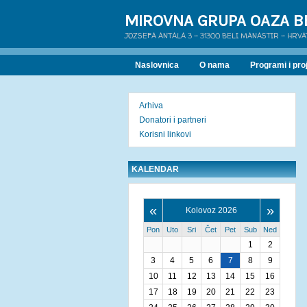
MIROVNA GRUPA OAZA B
JOZSEFA ANTALA 3 - 31300 BELI MANASTIR - HRV
Naslovnica
O nama
Programi i proj
Arhiva
Donatori i partneri
Korisni linkovi
KALENDAR
«
»
Kolovoz 2026
Pon
Uto
Sri
Čet
Pet
Sub
Ned
1
2
3
4
5
6
7
8
9
10
11
12
13
14
15
16
17
18
19
20
21
22
23