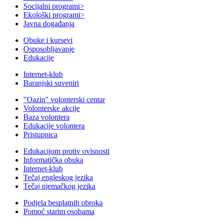
Socijalni programi
>
Ekološki programi
>
Javna događanja
Obuke i kursevi
Osposobljavanje
Edukacije
Internet-klub
Baranjski suveniri
"Oazin" volonterski centar
Volonterske akcije
Baza volontera
Edukacije volontera
Pristupnica
Edukacijom protiv ovisnosti
Informatička obuka
Internet-klub
Tečaj engleskog jezika
Tečaj njemačkog jezika
Podjela besplatnih obroka
Pomoć starim osobama