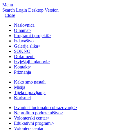
Menu
Search
Login
Desktop Version
Close
Naslovnica
O nama
>
Programi i projekti
>
Izdavaštvo
Galerija slika
>
SOKNO
Dokumenti
Izvještaji i planovi
>
Kontakt
>
Priznanja
Kako smo nastali
Misija
Tijela upravljanja
Korisnici
Izvaninstitucionalno obrazovanje
>
Neprofitno poduzetništvo
>
Volonterski centar
>
Edukativni programi
>
Volonters centar