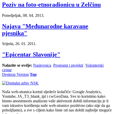
Poziv na foto-etnoradionicu u Zelčinu
Ponedjeljak, 08. 04. 2013.
Najava "Međunarodne karavane
pjesnika"
Srijeda, 26. 01. 2011.
"Epicentar Slavonije"
Nalazite se ovdje:
Naslovnica
Programi i projekti
Volonterski
centar
Desktop Version
Top
Naša web-stranica koristi sljedeće kolačiće: Google Analytics,
Youtube, JA_T3_blank_tpl i cwGeoData. Sve to koristimo kako
bismo anonimnom analizom vaše aktivnosti dobili informaciju je li
vam iskustvo korištenja naše web-stranice pozitivno (ako nije da ga
poboljšamo), a sve s ciljem kako biste od nas dobili najbolje moguće