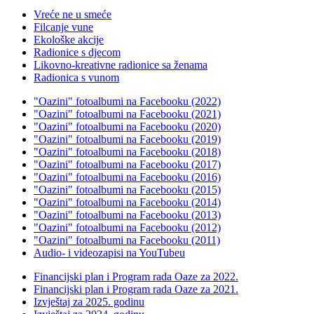
Vreće ne u smeće
Filcanje vune
Ekološke akcije
Radionice s djecom
Likovno-kreativne radionice sa ženama
Radionica s vunom
"Oazini" fotoalbumi na Facebooku (2022)
"Oazini" fotoalbumi na Facebooku (2021)
"Oazini" fotoalbumi na Facebooku (2020)
"Oazini" fotoalbumi na Facebooku (2019)
"Oazini" fotoalbumi na Facebooku (2018)
"Oazini" fotoalbumi na Facebooku (2017)
"Oazini" fotoalbumi na Facebooku (2016)
"Oazini" fotoalbumi na Facebooku (2015)
"Oazini" fotoalbumi na Facebooku (2014)
"Oazini" fotoalbumi na Facebooku (2013)
"Oazini" fotoalbumi na Facebooku (2012)
"Oazini" fotoalbumi na Facebooku (2011)
Audio- i videozapisi na YouTubeu
Financijski plan i Program rada Oaze za 2022.
Financijski plan i Program rada Oaze za 2021.
Izvještaj za 2025. godinu