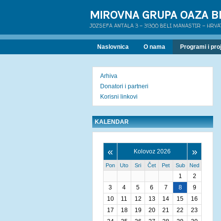
MIROVNA GRUPA OAZA B
JOZSEFA ANTALA 3 - 31300 BELI MANASTIR - HRV
Naslovnica
O nama
Programi i proj
Arhiva
Donatori i partneri
Korisni linkovi
KALENDAR
«
»
Kolovoz 2026
Pon
Uto
Sri
Čet
Pet
Sub
Ned
1
2
3
4
5
6
7
8
9
10
11
12
13
14
15
16
17
18
19
20
21
22
23