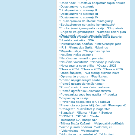
*Dodir nade
*Dostava besplatnih toplih obroka
*Dostojanstveno starenje
*Dostojanstveno starenje II
*Dostojanstveno starenje III
*Dostojanstveno starenje IV
*Edukacijom do društvene reintegracije
*Edukacijom do nenasilne komunikacije*
*Edukacijom i igrom protiv nasilja
*Ekopatrola
*Engleski za gimnazijalce
*Europski zeleni plan
*Građanskim angažmanom do boljih
volonterskih programa srednjih škola Baranje
*Hrvatska volontira
*INA
*Institucionalna podrška
*Intervencijski plan
*IRIS
*Krunoslav Sukić
*Martinus
*Milijarda ustaje
*Nasilje baš nije fer
*Naučimo nešto zajedno
*Naučimo se nenasilno ponašati
*Naučimo volontirati*
*Nenasilje je baš fora
*Nova znanja nove prilike
*Oaza u 2023
*Oaza u 2024
*Oaza u 2025
*Oaza u 2026
*Oazin šnajderaj
*Od starog pravimo novo
*Opremanje prostora
*Paprikafest
*Pomoć najugroženijim osobama
*Pomoć nezaposlenim ženama*
*Pomoć starim i nemoćnim osobama
*Pomoć ugroženim Belomanastircima
*Povezani za veze bez nasilja
*Praonica
*Prepoznajmo nasilje
*Prevencija nasilja kroz igru i zabavu
*Prevencija socijalne isključenosti
*Promoparkić
*Prosvjeta*
*Različitost je bogatstvo
*Slagalica*
*Slama
*Slap
* Sombor
*SOSNET
*SOZAH
*Tarda
*Tolerancija DA, nasilje NE*
*Tribina Braća Kašanin
*Valpovački godišnjak
*Važno je imati podršku
*Volontiraj i ti
* Volontirajmo
*Volontirajmo
*Volontirajmo za zajednicu*
*Volontirati