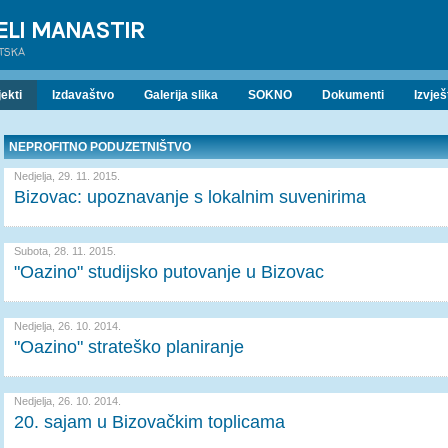
ELI MANASTIR
ATSKA
ekti
Izdavaštvo
Galerija slika
SOKNO
Dokumenti
Izvješ
NEPROFITNO PODUZETNIŠTVO
Nedjelja, 29. 11. 2015.
Bizovac: upoznavanje s lokalnim suvenirima
Subota, 28. 11. 2015.
"Oazino" studijsko putovanje u Bizovac
Nedjelja, 26. 10. 2014.
"Oazino" strateško planiranje
Nedjelja, 26. 10. 2014.
20. sajam u Bizovačkim toplicama