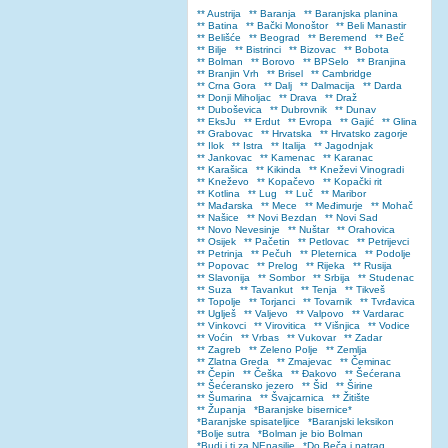
** Austrija
** Baranja
** Baranjska planina
** Batina
** Bački Monoštor
** Beli Manastir
** Belišće
** Beograd
** Beremend
** Beč
** Bilje
** Bistrinci
** Bizovac
** Bobota
** Bolman
** Borovo
** BPSelo
** Branjina
** Branjin Vrh
** Brisel
** Cambridge
** Crna Gora
** Dalj
** Dalmacija
** Darda
** Donji Miholjac
** Drava
** Draž
** Duboševica
** Dubrovnik
** Dunav
** EksJu
** Erdut
** Evropa
** Gajić
** Glina
** Grabovac
** Hrvatska
** Hrvatsko zagorje
** Ilok
** Istra
** Italija
** Jagodnjak
** Jankovac
** Kamenac
** Karanac
** Karašica
** Kikinda
** Kneževi Vinogradi
** Kneževo
** Kopačevo
** Kopački rit
** Kotlina
** Lug
** Luč
** Maribor
** Mađarska
** Mece
** Međimurje
** Mohač
** Našice
** Novi Bezdan
** Novi Sad
** Novo Nevesinje
** Nuštar
** Orahovica
** Osijek
** Pačetin
** Petlovac
** Petrijevci
** Petrinja
** Pečuh
** Pleternica
** Podolje
** Popovac
** Prelog
** Rijeka
** Rusija
** Slavonija
** Sombor
** Srbija
** Studenac
** Suza
** Tavankut
** Tenja
** Tikveš
** Topolje
** Torjanci
** Tovarnik
** Tvrđavica
** Uglješ
** Valjevo
** Valpovo
** Vardarac
** Vinkovci
** Virovitica
** Višnjica
** Vodice
** Voćin
** Vrbas
** Vukovar
** Zadar
** Zagreb
** Zeleno Polje
** Zemlja
** Zlatna Greda
** Zmajevac
** Čeminac
** Čepin
** Češka
** Đakovo
** Šećerana
** Šećeransko jezero
** Šid
** Širine
** Šumarina
** Švajcarnica
** Žitište
** Županja
*Baranjske bisernice*
*Baranjske spisateljice
*Baranjski leksikon
*Bolje sutra
*Bolman je bio Bolman
*Budi i ti za NEnasilje
*Do Beča i natrag