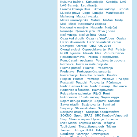
Kulturna baština
Kulturologija
Kvadrilja
LAG
LAG Baranja
Legalizacija
Likovna kolonija Đola
Likovne kolonije
Ličnosti
Ljudska prava
Logo
Lutaljka
Manifestacije
Marketing
Matica hrvatska
Matica umirovljenika
Matura
Mađari
Mediji
Misli
Mladi
Nacionalna zaklada
Nacionalne manjine
Nagrade
Natječaji
Nenasilje
Njemački jezik
Nova godina
Noć muzeja
Noć vještica
Oaza
Oaza kod drugih
Oaza na YouTubeu
Oazica
Oazini dokumenti
Oazin volonterski centar
Obavijesti
Obrasci
OBŽ
OK 2015
Okrugli stolovi
Osposobljavanje
Pdf
Peticije
PGDI
Pjesme
Plakati
Ples
Poduzetništvo
Pokladni karneval
Politika
Poljoprivreda
Pomoć starim osobama
Potpisivanje ugovora
Pozivnice
Poziv za male projekte
Pravna pomoć
Praznici
Predavanja
Predstave
Prekogranična suradnja
Prezentacije
Priredbe
Priroda
Privitak
Projekti
Promet
Promocije
Proslave
Prvi april
Pustaraši
Putopisi
Putovanja
Pčelarstvo
Radio Banska kosa
Radio Baranja
Radionice
Radionice u školama
Ravnopravnost
Rekreativne radionice
Riječi
Romi
Rukotvorine
Ruralni razvoj
Sajam knjiga
Sajam udruga Baranje
Sajmovi
Sastanci
Savjet mladih
Savjetovanja
Seminari
Simpoziji
Slavonski dom
Smeće
Socijalne usluge
Socijalno poduzetništvo
SOKNO
Sport
SRAZ
SRC Kneževi Vinogradi
Strip
Stručno osposobljavanje
Suveniri
Sveti Martin
Svjetska banka
Tečajevi
Topli obroci
Treća životna dob
Tribine
Turizam
Udruga JA KA
Udruge
Udruženje *Baranja*
Umirovljenici