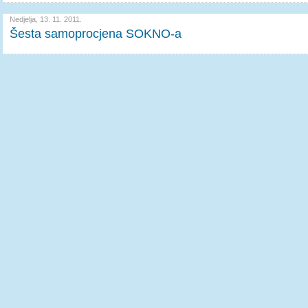
Nedjelja, 13. 11. 2011.
Šesta samoprocjena SOKNO-a