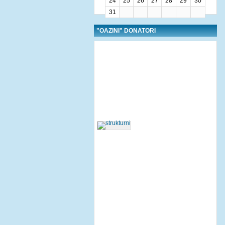
24
25
26
27
28
29
30
31
"OAZINI" DONATORI