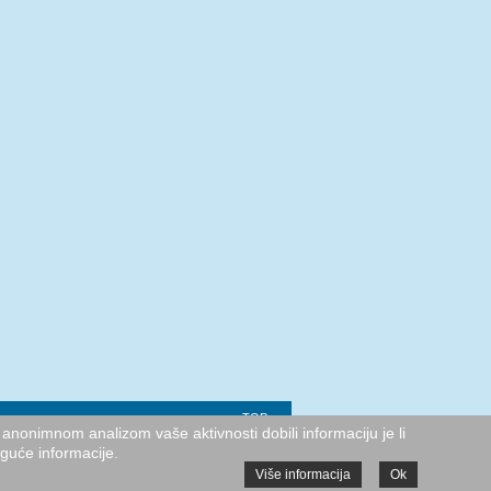
TOP
anonimnom analizom vaše aktivnosti dobili informaciju je li
oguće informacije.
Više informacija
Ok