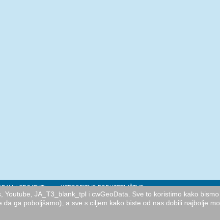
RAMI I PROJEKTI
NEPROFITNO PODUZETNIŠTVO
cs, Youtube, JA_T3_blank_tpl i cwGeoData. Sve to koristimo kako bismo 
e da ga poboljšamo), a sve s ciljem kako biste od nas dobili najbolje m