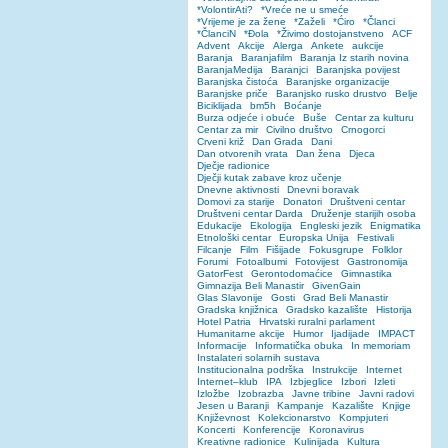
*VolontirAti?
*Vreće ne u smeće
*Vrijeme je za žene
*Zaželi
*Ćiro
*Članci
*ČlanciN
*Đola
*Živimo dostojanstveno
ACF
Advent
Akcije
Alerga
Ankete
aukcije
Baranja
Baranjafilm
Baranja Iz starih novina
BaranjaMedija
Baranjci
Baranjska povijest
Baranjska čistoća
Baranjske organizacije
Baranjske priče
Baranjsko rusko drustvo
Belje
Biciklijada
bm5h
Boćanje
Burza odjeće i obuće
Buše
Centar za kulturu
Centar za mir
Civilno društvo
Crnogorci
Crveni križ
Dan Grada
Dani
Dan otvorenih vrata
Dan žena
Djeca
Dječje radionice
Dječji kutak zabave kroz učenje
Dnevne aktivnosti
Dnevni boravak
Domovi za starije
Donatori
Društveni centar
Društveni centar Darda
Druženje starijih osoba
Edukacije
Ekologija
Engleski jezik
Enigmatika
Etnološki centar
Europska Unija
Festivali
Filcanje
Film
Fišijade
Fokusgrupe
Folklor
Forumi
Fotoalbumi
Fotovijest
Gastronomija
GatorFest
Gerontodomaćice
Gimnastika
Gimnazija Beli Manastir
GivenGain
Glas Slavonije
Gosti
Grad Beli Manastir
Gradska knjižnica
Gradsko kazalište
Historija
Hotel Patria
Hrvatski ruralni parlament
Humanitarne akcije
Humor
Ijadijade
IMPACT
Informacije
Informatička obuka
In memoriam
Instalateri solarnih sustava
Institucionalna podrška
Instrukcije
Internet
Internet–klub
IPA
Izbjeglice
Izbori
Izleti
Izložbe
Izobrazba
Javne tribine
Javni radovi
Jesen u Baranji
Kampanje
Kazalište
Knjige
Književnost
Kolekcionarstvo
Kompjuteri
Koncerti
Konferencije
Koronavirus
Kreativne radionice
Kulinijada
Kultura