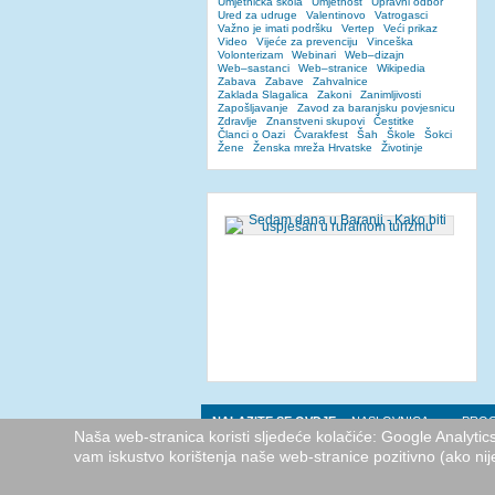
Umjetnička škola
Umjetnost
Upravni odbor
Ured za udruge
Valentinovo
Vatrogasci
Važno je imati podršku
Vertep
Veći prikaz
Video
Vijeće za prevenciju
Vinceška
Volonterizam
Webinari
Web–dizajn
Web–sastanci
Web–stranice
Wikipedia
Zabava
Zabave
Zahvalnice
Zaklada Slagalica
Zakoni
Zanimljivosti
Zapošljavanje
Zavod za baranjsku povjesnicu
Zdravlje
Znanstveni skupovi
Čestitke
Članci o Oazi
Čvarakfest
Šah
Škole
Šokci
Žene
Ženska mreža Hrvatske
Životinje
NALAZITE SE OVDJE:
NASLOVNICA
PROG
Naša web-stranica koristi sljedeće kolačiće: Google Analyti
vam iskustvo korištenja naše web-stranice pozitivno (ako nij