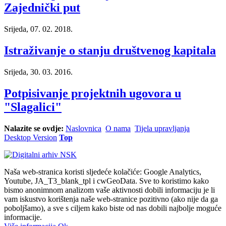
Zajednički put
Srijeda, 07. 02. 2018.
Istraživanje o stanju društvenog kapitala
Srijeda, 30. 03. 2016.
Potpisivanje projektnih ugovora u
"Slagalici"
Nalazite se ovdje:
Naslovnica
O nama
Tijela upravljanja
Desktop Version
Top
Naša web-stranica koristi sljedeće kolačiće: Google Analytics,
Youtube, JA_T3_blank_tpl i cwGeoData. Sve to koristimo kako
bismo anonimnom analizom vaše aktivnosti dobili informaciju je li
vam iskustvo korištenja naše web-stranice pozitivno (ako nije da ga
poboljšamo), a sve s ciljem kako biste od nas dobili najbolje moguće
informacije.