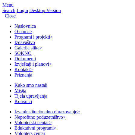
Menu
Search
Login
Desktop Version
Close
Naslovnica
O nama
>
Programi i projekti
>
Izdavaštvo
Galerija slika
>
SOKNO
Dokumenti
Izvještaji i planovi
>
Kontakt
>
Priznanja
Kako smo nastali
Misija
Tijela upravljanja
Korisnici
Izvaninstitucionalno obrazovanje
>
Neprofitno poduzetništvo
>
Volonterski centar
>
Edukativni programi
>
Volonters centar