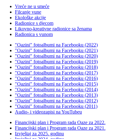
Vreće ne u smeće
Filcanje vune
Ekološke akcije
Radionice s djecom
Likovno-kreativne radionice sa ženama
Radionica s vunom
"Oazini" fotoalbumi na Facebooku (2022)
"Oazini" fotoalbumi na Facebooku (2021)
"Oazini" fotoalbumi na Facebooku (2020)
"Oazini" fotoalbumi na Facebooku (2019)
"Oazini" fotoalbumi na Facebooku (2018)
"Oazini" fotoalbumi na Facebooku (2017)
"Oazini" fotoalbumi na Facebooku (2016)
"Oazini" fotoalbumi na Facebooku (2015)
"Oazini" fotoalbumi na Facebooku (2014)
"Oazini" fotoalbumi na Facebooku (2013)
"Oazini" fotoalbumi na Facebooku (2012)
"Oazini" fotoalbumi na Facebooku (2011)
Audio- i videozapisi na YouTubeu
Financijski plan i Program rada Oaze za 2022.
Financijski plan i Program rada Oaze za 2021.
Izvještaj za 2025. godinu