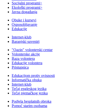
Socijalni programi
>
Ekološki programi
>
Javna događanja
Obuke i kursevi
Osposobljavanje
Edukacije
Internet-klub
Baranjski suveniri
"Oazin" volonterski centar
Volonterske akcije
Baza volontera
Edukacije volontera
Pristupnica
Edukacijom protiv ovisnosti
Informatička obuka
Internet-klub
Tečaj engleskog jezika
Tečaj njemačkog jezika
Podjela besplatnih obroka
Pomoć starim osobama