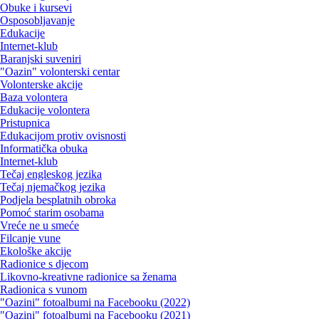
Obuke i kursevi
Osposobljavanje
Edukacije
Internet-klub
Baranjski suveniri
"Oazin" volonterski centar
Volonterske akcije
Baza volontera
Edukacije volontera
Pristupnica
Edukacijom protiv ovisnosti
Informatička obuka
Internet-klub
Tečaj engleskog jezika
Tečaj njemačkog jezika
Podjela besplatnih obroka
Pomoć starim osobama
Vreće ne u smeće
Filcanje vune
Ekološke akcije
Radionice s djecom
Likovno-kreativne radionice sa ženama
Radionica s vunom
"Oazini" fotoalbumi na Facebooku (2022)
"Oazini" fotoalbumi na Facebooku (2021)