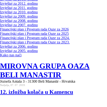
Izvještaj za 2012. godinu
Izvještaj za 2011. godinu
Izvještaj za 2010. godinu
Izvještaj za 2009. godinu
Izvještaj za 2008. godinu
Izvještaj za 2007. godinu
Financijski plan i Program rada Oaze za 2026
Financijski plan i Program rada Oaze za 2025
Financijski plan i Program rada Oaze za 2024.
Financijski plan i Program rada Oaze za 2023.
Izvještaj za 2006. godinu
Izvještaj za 2005. godinu
Kako nas naći
MIROVNA GRUPA OAZA
BELI MANASTIR
Jozsefa Antala 3 - 31300 Beli Manastir - Hrvatska
Nedjelja, 07. 07. 2019.
12. izložba kolača u Kamencu