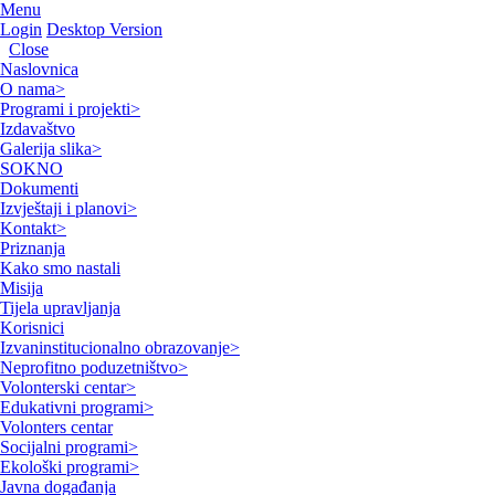
Menu
Login
Desktop Version
Close
Naslovnica
O nama
>
Programi i projekti
>
Izdavaštvo
Galerija slika
>
SOKNO
Dokumenti
Izvještaji i planovi
>
Kontakt
>
Priznanja
Kako smo nastali
Misija
Tijela upravljanja
Korisnici
Izvaninstitucionalno obrazovanje
>
Neprofitno poduzetništvo
>
Volonterski centar
>
Edukativni programi
>
Volonters centar
Socijalni programi
>
Ekološki programi
>
Javna događanja