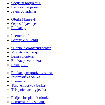
Socijalni programi
>
Ekološki programi
>
Javna događanja
Obuke i kursevi
Osposobljavanje
Edukacije
Internet-klub
Baranjski suveniri
"Oazin" volonterski centar
Volonterske akcije
Baza volontera
Edukacije volontera
Pristupnica
Edukacijom protiv ovisnosti
Informatička obuka
Internet-klub
Tečaj engleskog jezika
Tečaj njemačkog jezika
Podjela besplatnih obroka
Pomoć starim osobama