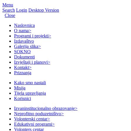
Menu
Search
Login
Desktop Version
Close
Naslovnica
O nama
>
Programi i projekti
>
Izdavaštvo
Galerija slika
>
SOKNO
Dokumenti
Izvještaji i planovi
>
Kontakt
>
Priznanja
Kako smo nastali
Misija
Tijela upravljanja
Korisnici
Izvaninstitucionalno obrazovanje
>
Neprofitno poduzetništvo
>
Volonterski centar
>
Edukativni programi
>
Volonters centar