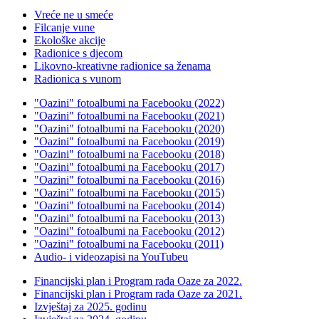
Vreće ne u smeće
Filcanje vune
Ekološke akcije
Radionice s djecom
Likovno-kreativne radionice sa ženama
Radionica s vunom
"Oazini" fotoalbumi na Facebooku (2022)
"Oazini" fotoalbumi na Facebooku (2021)
"Oazini" fotoalbumi na Facebooku (2020)
"Oazini" fotoalbumi na Facebooku (2019)
"Oazini" fotoalbumi na Facebooku (2018)
"Oazini" fotoalbumi na Facebooku (2017)
"Oazini" fotoalbumi na Facebooku (2016)
"Oazini" fotoalbumi na Facebooku (2015)
"Oazini" fotoalbumi na Facebooku (2014)
"Oazini" fotoalbumi na Facebooku (2013)
"Oazini" fotoalbumi na Facebooku (2012)
"Oazini" fotoalbumi na Facebooku (2011)
Audio- i videozapisi na YouTubeu
Financijski plan i Program rada Oaze za 2022.
Financijski plan i Program rada Oaze za 2021.
Izvještaj za 2025. godinu