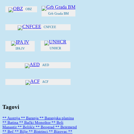
OBZ
Grb Grada BM
CNFCEE
UNHCR
IPA IV
AED
ACF
Tagovi
** Austrija
** Baranja
** Baranjska planina
** Batina
** Bački Monoštor
** Beli
Manastir
** Belišće
** Beograd
** Beremend
** Beč
** Bilje
** Bistrinci
** Bizovac
**