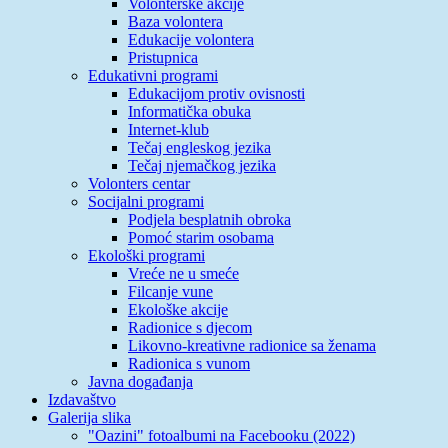
Volonterske akcije
Baza volontera
Edukacije volontera
Pristupnica
Edukativni programi
Edukacijom protiv ovisnosti
Informatička obuka
Internet-klub
Tečaj engleskog jezika
Tečaj njemačkog jezika
Volonters centar
Socijalni programi
Podjela besplatnih obroka
Pomoć starim osobama
Ekološki programi
Vreće ne u smeće
Filcanje vune
Ekološke akcije
Radionice s djecom
Likovno-kreativne radionice sa ženama
Radionica s vunom
Javna događanja
Izdavaštvo
Galerija slika
"Oazini" fotoalbumi na Facebooku (2022)