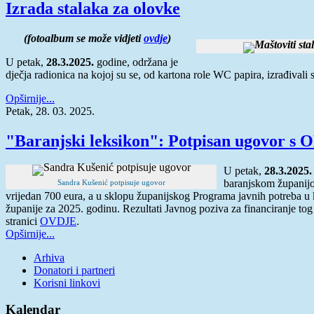
Izrada stalaka za olovke
(fotoalbum se može vidjeti
ovdje
)
U petak,
28.3.2025.
godine, održana je
dječja radionica na kojoj su se, od kartona role WC papira, izrađivali s
Opširnije...
Petak, 28. 03. 2025.
"Baranjski leksikon": Potpisan ugovor s 
U petak,
28.3.2025.
baranjskom županijo
Sandra Kušenić potpisuje ugovor
vrijedan 700 eura, a u sklopu županijskog Programa javnih potreba u 
županije za 2025. godinu. Rezultati Javnog poziva za financiranje to
stranici
OVDJE
.
Opširnije...
Arhiva
Donatori i partneri
Korisni linkovi
Kalendar