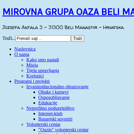
MIROVNA GRUPA OAZA BELI M
Jozsefa Antala 3 - 31300 Beli Manastir - Hrvatska
Traži...
Naslovnica
O nama
Kako smo nastali
Misija
Tijela upravljanja
Korisnici
Programi i projekti
Izvaninstitucionalno obrazovanje
Obuke i kursevi
Osposobljavanje
Edukacije
Neprofitno poduzetništvo
Internet-klub
Baranjski suveniri
Volonterski centar
"Oazin" volonterski centar