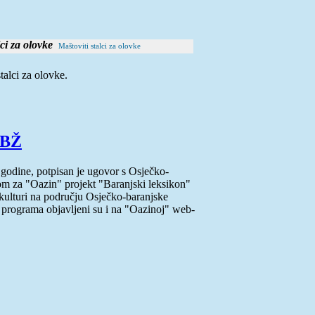
Maštoviti stalci za olovke
talci za olovke.
OBŽ
godine, potpisan je ugovor s Osječko-
m za "Oazin" projekt "Baranjski leksikon"
kulturi na području Osječko-baranjske
g programa objavljeni su i na "Oazinoj" web-