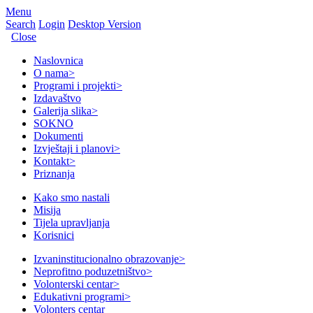
Menu
Search
Login
Desktop Version
Close
Naslovnica
O nama
>
Programi i projekti
>
Izdavaštvo
Galerija slika
>
SOKNO
Dokumenti
Izvještaji i planovi
>
Kontakt
>
Priznanja
Kako smo nastali
Misija
Tijela upravljanja
Korisnici
Izvaninstitucionalno obrazovanje
>
Neprofitno poduzetništvo
>
Volonterski centar
>
Edukativni programi
>
Volonters centar