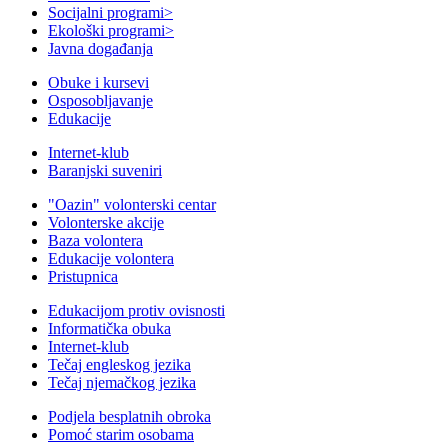
Socijalni programi
>
Ekološki programi
>
Javna događanja
Obuke i kursevi
Osposobljavanje
Edukacije
Internet-klub
Baranjski suveniri
"Oazin" volonterski centar
Volonterske akcije
Baza volontera
Edukacije volontera
Pristupnica
Edukacijom protiv ovisnosti
Informatička obuka
Internet-klub
Tečaj engleskog jezika
Tečaj njemačkog jezika
Podjela besplatnih obroka
Pomoć starim osobama