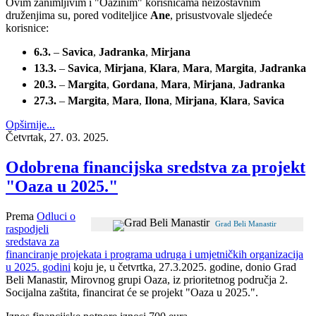
Ovim zanimljivim i "Oazinim" korisnicama neizostavnim
druženjima su, pored voditeljice
Ane
, prisustvovale sljedeće
korisnice:
6.3.
–
Savica
,
Jadranka
,
Mirjana
13.3.
–
Savica
,
Mirjana
,
Klara
,
Mara
,
Margita
,
Jadranka
20.3.
–
Margita
,
Gordana
,
Mara
,
Mirjana
,
Jadranka
27.3.
–
Margita
,
Mara
,
Ilona
,
Mirjana
,
Klara
,
Savica
Opširnije...
Četvrtak, 27. 03. 2025.
Odobrena financijska sredstva za projekt
"Oaza u 2025."
Prema
Odluci o
Grad Beli Manastir
raspodjeli
sredstava za
financiranje projekata i programa udruga i umjetničkih organizacija
u 2025. godini
koju je, u četvrtka, 27.3.2025. godine, donio Grad
Beli Manastir, Mirovnog grupi Oaza, iz prioritetnog područja 2.
Socijalna zaštita, financirat će se projekt "Oaza u 2025.".