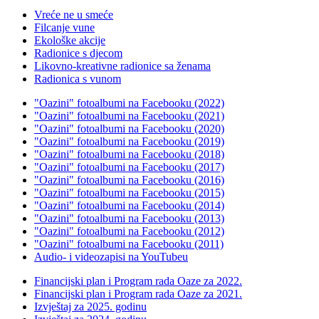
Vreće ne u smeće
Filcanje vune
Ekološke akcije
Radionice s djecom
Likovno-kreativne radionice sa ženama
Radionica s vunom
"Oazini" fotoalbumi na Facebooku (2022)
"Oazini" fotoalbumi na Facebooku (2021)
"Oazini" fotoalbumi na Facebooku (2020)
"Oazini" fotoalbumi na Facebooku (2019)
"Oazini" fotoalbumi na Facebooku (2018)
"Oazini" fotoalbumi na Facebooku (2017)
"Oazini" fotoalbumi na Facebooku (2016)
"Oazini" fotoalbumi na Facebooku (2015)
"Oazini" fotoalbumi na Facebooku (2014)
"Oazini" fotoalbumi na Facebooku (2013)
"Oazini" fotoalbumi na Facebooku (2012)
"Oazini" fotoalbumi na Facebooku (2011)
Audio- i videozapisi na YouTubeu
Financijski plan i Program rada Oaze za 2022.
Financijski plan i Program rada Oaze za 2021.
Izvještaj za 2025. godinu