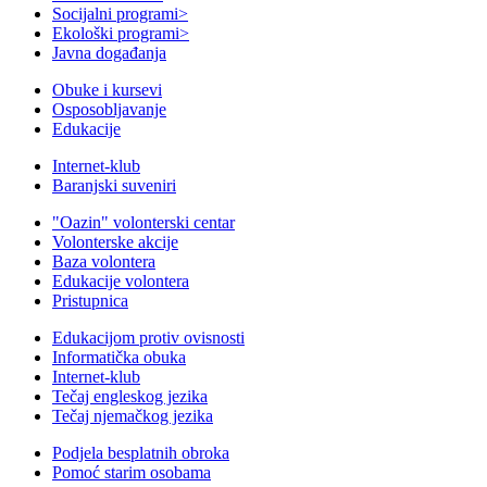
Socijalni programi
>
Ekološki programi
>
Javna događanja
Obuke i kursevi
Osposobljavanje
Edukacije
Internet-klub
Baranjski suveniri
"Oazin" volonterski centar
Volonterske akcije
Baza volontera
Edukacije volontera
Pristupnica
Edukacijom protiv ovisnosti
Informatička obuka
Internet-klub
Tečaj engleskog jezika
Tečaj njemačkog jezika
Podjela besplatnih obroka
Pomoć starim osobama