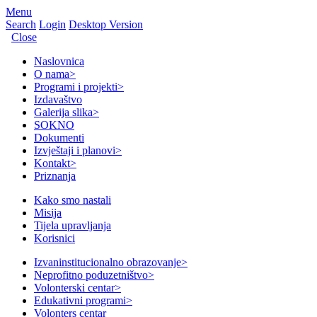
Menu
Search
Login
Desktop Version
Close
Naslovnica
O nama
>
Programi i projekti
>
Izdavaštvo
Galerija slika
>
SOKNO
Dokumenti
Izvještaji i planovi
>
Kontakt
>
Priznanja
Kako smo nastali
Misija
Tijela upravljanja
Korisnici
Izvaninstitucionalno obrazovanje
>
Neprofitno poduzetništvo
>
Volonterski centar
>
Edukativni programi
>
Volonters centar