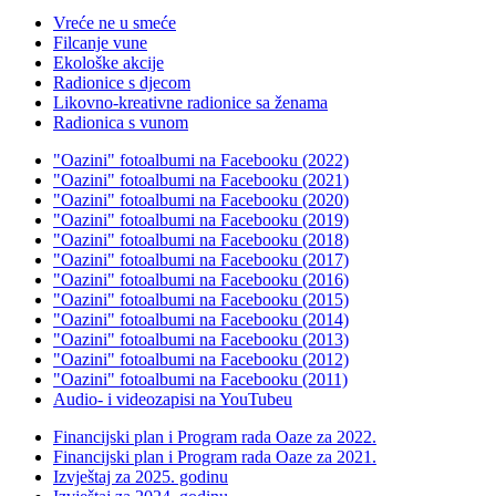
Vreće ne u smeće
Filcanje vune
Ekološke akcije
Radionice s djecom
Likovno-kreativne radionice sa ženama
Radionica s vunom
"Oazini" fotoalbumi na Facebooku (2022)
"Oazini" fotoalbumi na Facebooku (2021)
"Oazini" fotoalbumi na Facebooku (2020)
"Oazini" fotoalbumi na Facebooku (2019)
"Oazini" fotoalbumi na Facebooku (2018)
"Oazini" fotoalbumi na Facebooku (2017)
"Oazini" fotoalbumi na Facebooku (2016)
"Oazini" fotoalbumi na Facebooku (2015)
"Oazini" fotoalbumi na Facebooku (2014)
"Oazini" fotoalbumi na Facebooku (2013)
"Oazini" fotoalbumi na Facebooku (2012)
"Oazini" fotoalbumi na Facebooku (2011)
Audio- i videozapisi na YouTubeu
Financijski plan i Program rada Oaze za 2022.
Financijski plan i Program rada Oaze za 2021.
Izvještaj za 2025. godinu