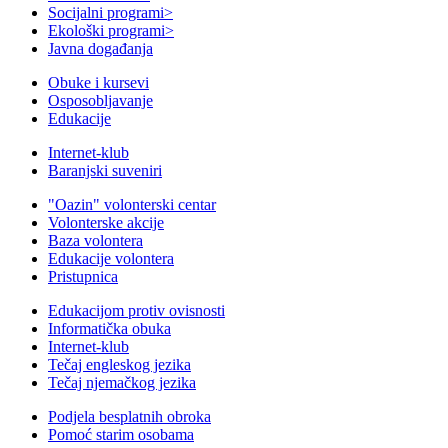
Socijalni programi
>
Ekološki programi
>
Javna događanja
Obuke i kursevi
Osposobljavanje
Edukacije
Internet-klub
Baranjski suveniri
"Oazin" volonterski centar
Volonterske akcije
Baza volontera
Edukacije volontera
Pristupnica
Edukacijom protiv ovisnosti
Informatička obuka
Internet-klub
Tečaj engleskog jezika
Tečaj njemačkog jezika
Podjela besplatnih obroka
Pomoć starim osobama