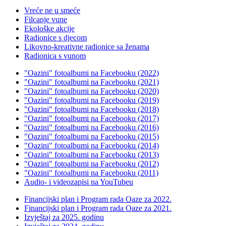
Vreće ne u smeće
Filcanje vune
Ekološke akcije
Radionice s djecom
Likovno-kreativne radionice sa ženama
Radionica s vunom
"Oazini" fotoalbumi na Facebooku (2022)
"Oazini" fotoalbumi na Facebooku (2021)
"Oazini" fotoalbumi na Facebooku (2020)
"Oazini" fotoalbumi na Facebooku (2019)
"Oazini" fotoalbumi na Facebooku (2018)
"Oazini" fotoalbumi na Facebooku (2017)
"Oazini" fotoalbumi na Facebooku (2016)
"Oazini" fotoalbumi na Facebooku (2015)
"Oazini" fotoalbumi na Facebooku (2014)
"Oazini" fotoalbumi na Facebooku (2013)
"Oazini" fotoalbumi na Facebooku (2012)
"Oazini" fotoalbumi na Facebooku (2011)
Audio- i videozapisi na YouTubeu
Financijski plan i Program rada Oaze za 2022.
Financijski plan i Program rada Oaze za 2021.
Izvještaj za 2025. godinu