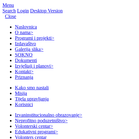
Menu
Search
Login
Desktop Version
Close
Naslovnica
O nama
>
Programi i projekti
>
Izdavaštvo
Galerija slika
>
SOKNO
Dokumenti
Izvještaji i planovi
>
Kontakt
>
Priznanja
Kako smo nastali
Misija
Tijela upravljanja
Korisnici
Izvaninstitucionalno obrazovanje
>
Neprofitno poduzetništvo
>
Volonterski centar
>
Edukativni programi
>
Volonters centar