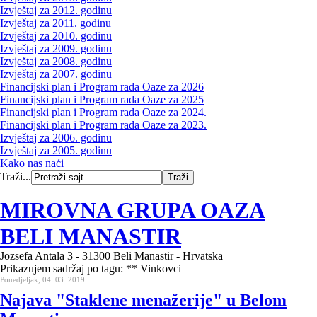
Izvještaj za 2012. godinu
Izvještaj za 2011. godinu
Izvještaj za 2010. godinu
Izvještaj za 2009. godinu
Izvještaj za 2008. godinu
Izvještaj za 2007. godinu
Financijski plan i Program rada Oaze za 2026
Financijski plan i Program rada Oaze za 2025
Financijski plan i Program rada Oaze za 2024.
Financijski plan i Program rada Oaze za 2023.
Izvještaj za 2006. godinu
Izvještaj za 2005. godinu
Kako nas naći
Traži...
MIROVNA GRUPA OAZA
BELI MANASTIR
Jozsefa Antala 3 - 31300 Beli Manastir - Hrvatska
Prikazujem sadržaj po tagu: ** Vinkovci
Ponedjeljak, 04. 03. 2019.
Najava "Staklene menažerije" u Belom