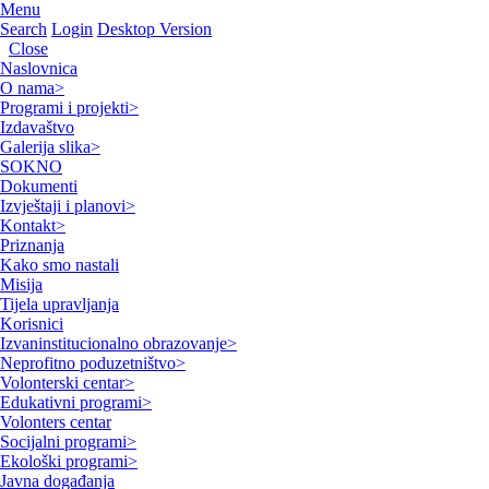
Menu
Search
Login
Desktop Version
Close
Naslovnica
O nama
>
Programi i projekti
>
Izdavaštvo
Galerija slika
>
SOKNO
Dokumenti
Izvještaji i planovi
>
Kontakt
>
Priznanja
Kako smo nastali
Misija
Tijela upravljanja
Korisnici
Izvaninstitucionalno obrazovanje
>
Neprofitno poduzetništvo
>
Volonterski centar
>
Edukativni programi
>
Volonters centar
Socijalni programi
>
Ekološki programi
>
Javna događanja