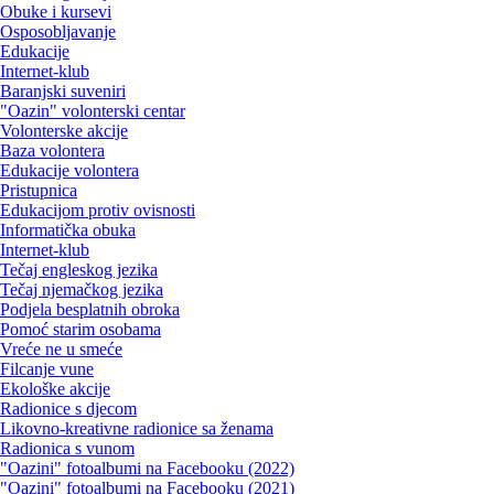
Obuke i kursevi
Osposobljavanje
Edukacije
Internet-klub
Baranjski suveniri
"Oazin" volonterski centar
Volonterske akcije
Baza volontera
Edukacije volontera
Pristupnica
Edukacijom protiv ovisnosti
Informatička obuka
Internet-klub
Tečaj engleskog jezika
Tečaj njemačkog jezika
Podjela besplatnih obroka
Pomoć starim osobama
Vreće ne u smeće
Filcanje vune
Ekološke akcije
Radionice s djecom
Likovno-kreativne radionice sa ženama
Radionica s vunom
"Oazini" fotoalbumi na Facebooku (2022)
"Oazini" fotoalbumi na Facebooku (2021)