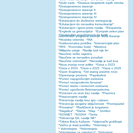
*Dodir nade
*Dostava besplatnih toplih obroka
*Dostojanstveno starenje
*Dostojanstveno starenje II
*Dostojanstveno starenje III
*Dostojanstveno starenje IV
*Edukacijom do društvene reintegracije
*Edukacijom do nenasilne komunikacije*
*Edukacijom i igrom protiv nasilja
*Ekopatrola
*Engleski za gimnazijalce
*Europski zeleni plan
*Građanskim angažmanom do boljih
volonterskih programa srednjih škola Baranje
*Hrvatska volontira
*INA
*Institucionalna podrška
*Intervencijski plan
*IRIS
*Krunoslav Sukić
*Martinus
*Milijarda ustaje
*Nasilje baš nije fer
*Naučimo nešto zajedno
*Naučimo se nenasilno ponašati
*Naučimo volontirati*
*Nenasilje je baš fora
*Nova znanja nove prilike
*Oaza u 2023
*Oaza u 2024
*Oaza u 2025
*Oaza u 2026
*Oazin šnajderaj
*Od starog pravimo novo
*Opremanje prostora
*Paprikafest
*Pomoć najugroženijim osobama
*Pomoć nezaposlenim ženama*
*Pomoć starim i nemoćnim osobama
*Pomoć ugroženim Belomanastircima
*Povezani za veze bez nasilja
*Praonica
*Prepoznajmo nasilje
*Prevencija nasilja kroz igru i zabavu
*Prevencija socijalne isključenosti
*Promoparkić
*Prosvjeta*
*Različitost je bogatstvo
*Slagalica*
*Slama
*Slap
* Sombor
*SOSNET
*SOZAH
*Tarda
*Tolerancija DA, nasilje NE*
*Tribina Braća Kašanin
*Valpovački godišnjak
*Važno je imati podršku
*Volontiraj i ti
* Volontirajmo
*Volontirajmo
*Volontirajmo za zajednicu*
*Volontirati