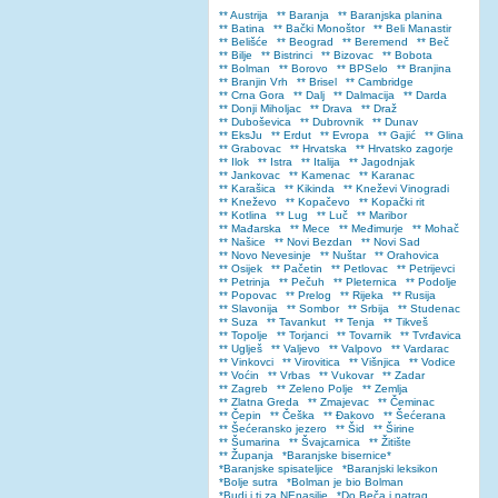
** Austrija
** Baranja
** Baranjska planina
** Batina
** Bački Monoštor
** Beli Manastir
** Belišće
** Beograd
** Beremend
** Beč
** Bilje
** Bistrinci
** Bizovac
** Bobota
** Bolman
** Borovo
** BPSelo
** Branjina
** Branjin Vrh
** Brisel
** Cambridge
** Crna Gora
** Dalj
** Dalmacija
** Darda
** Donji Miholjac
** Drava
** Draž
** Duboševica
** Dubrovnik
** Dunav
** EksJu
** Erdut
** Evropa
** Gajić
** Glina
** Grabovac
** Hrvatska
** Hrvatsko zagorje
** Ilok
** Istra
** Italija
** Jagodnjak
** Jankovac
** Kamenac
** Karanac
** Karašica
** Kikinda
** Kneževi Vinogradi
** Kneževo
** Kopačevo
** Kopački rit
** Kotlina
** Lug
** Luč
** Maribor
** Mađarska
** Mece
** Međimurje
** Mohač
** Našice
** Novi Bezdan
** Novi Sad
** Novo Nevesinje
** Nuštar
** Orahovica
** Osijek
** Pačetin
** Petlovac
** Petrijevci
** Petrinja
** Pečuh
** Pleternica
** Podolje
** Popovac
** Prelog
** Rijeka
** Rusija
** Slavonija
** Sombor
** Srbija
** Studenac
** Suza
** Tavankut
** Tenja
** Tikveš
** Topolje
** Torjanci
** Tovarnik
** Tvrđavica
** Uglješ
** Valjevo
** Valpovo
** Vardarac
** Vinkovci
** Virovitica
** Višnjica
** Vodice
** Voćin
** Vrbas
** Vukovar
** Zadar
** Zagreb
** Zeleno Polje
** Zemlja
** Zlatna Greda
** Zmajevac
** Čeminac
** Čepin
** Češka
** Đakovo
** Šećerana
** Šećeransko jezero
** Šid
** Širine
** Šumarina
** Švajcarnica
** Žitište
** Županja
*Baranjske bisernice*
*Baranjske spisateljice
*Baranjski leksikon
*Bolje sutra
*Bolman je bio Bolman
*Budi i ti za NEnasilje
*Do Beča i natrag