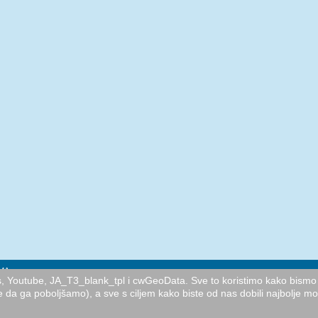
MA
cs, Youtube, JA_T3_blank_tpl i cwGeoData. Sve to koristimo kako bismo 
e da ga poboljšamo), a sve s ciljem kako biste od nas dobili najbolje m