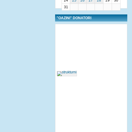
24
25
26
27
28
29
30
31
"OAZINI" DONATORI