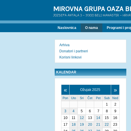
MIROVNA GRUPA OAZA B
JOZSEFA ANTALA 3 - 31300 BELI MANASTIR - HRV
Naslovnica
O nama
Programi i proj
Arhiva
Donatori i partneri
Korisni linkovi
KALENDAR
«
»
Ožujak 2025
Pon
Uto
Sri
Čet
Pet
Sub
Ned
1
2
3
4
5
6
7
8
9
10
11
12
13
14
15
16
17
18
19
20
21
22
23