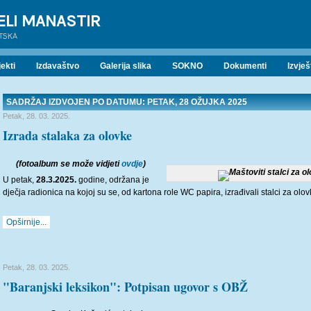
ELI MANASTIR
ATSKA
ekti
Izdavaštvo
Galerija slika
SOKNO
Dokumenti
Izvješ
SADRŽAJ IZDVOJEN PO DATUMU: PETAK, 28 OŽUJKA 2025
Petak, 28. 03. 2025.
Izrada stalaka za olovke
(fotoalbum se može vidjeti
ovdje
)
U petak,
28.3.2025.
godine, održana je
dječja radionica na kojoj su se, od kartona role WC papira, izrađivali stalci za olov
Opširnije...
Petak, 28. 03. 2025.
"Baranjski leksikon": Potpisan ugovor s OBŽ