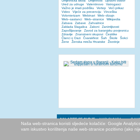
Umjetnička škola
Umjetnost
Upravni odbor
Ured za udruge
Valentinovo
Vatrogasci
Važno je imati podršku
Vertep
Veći prikaz
Video
Vijeće za prevenciju
Vinceška
Volonterizam
Webinari
Web–dizajn
Web–sastanci
Web–stranice
Wikipedia
Zabava
Zabave
Zahvalnice
Zaklada Slagalica
Zakoni
Zanimljivosti
Zapošljavanje
Zavod za baranjsku povjesnicu
Zdravlje
Znanstveni skupovi
Čestitke
Članci o Oazi
Čvarakfest
Šah
Škole
Šokci
Žene
Ženska mreža Hrvatske
Životinje
NALAZITE SE OVDJE:
NASLOVNICA
O NA
Naša web-stranica koristi sljedeće kolačiće: Google Analyti
vam iskustvo korištenja naše web-stranice pozitivno (ako nij