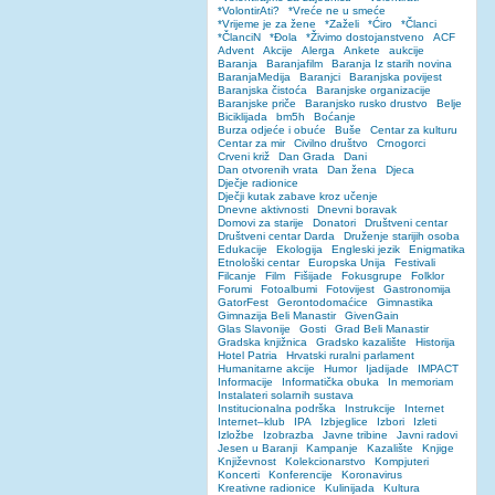
*VolontirAti?
*Vreće ne u smeće
*Vrijeme je za žene
*Zaželi
*Ćiro
*Članci
*ČlanciN
*Đola
*Živimo dostojanstveno
ACF
Advent
Akcije
Alerga
Ankete
aukcije
Baranja
Baranjafilm
Baranja Iz starih novina
BaranjaMedija
Baranjci
Baranjska povijest
Baranjska čistoća
Baranjske organizacije
Baranjske priče
Baranjsko rusko drustvo
Belje
Biciklijada
bm5h
Boćanje
Burza odjeće i obuće
Buše
Centar za kulturu
Centar za mir
Civilno društvo
Crnogorci
Crveni križ
Dan Grada
Dani
Dan otvorenih vrata
Dan žena
Djeca
Dječje radionice
Dječji kutak zabave kroz učenje
Dnevne aktivnosti
Dnevni boravak
Domovi za starije
Donatori
Društveni centar
Društveni centar Darda
Druženje starijih osoba
Edukacije
Ekologija
Engleski jezik
Enigmatika
Etnološki centar
Europska Unija
Festivali
Filcanje
Film
Fišijade
Fokusgrupe
Folklor
Forumi
Fotoalbumi
Fotovijest
Gastronomija
GatorFest
Gerontodomaćice
Gimnastika
Gimnazija Beli Manastir
GivenGain
Glas Slavonije
Gosti
Grad Beli Manastir
Gradska knjižnica
Gradsko kazalište
Historija
Hotel Patria
Hrvatski ruralni parlament
Humanitarne akcije
Humor
Ijadijade
IMPACT
Informacije
Informatička obuka
In memoriam
Instalateri solarnih sustava
Institucionalna podrška
Instrukcije
Internet
Internet–klub
IPA
Izbjeglice
Izbori
Izleti
Izložbe
Izobrazba
Javne tribine
Javni radovi
Jesen u Baranji
Kampanje
Kazalište
Knjige
Književnost
Kolekcionarstvo
Kompjuteri
Koncerti
Konferencije
Koronavirus
Kreativne radionice
Kulinijada
Kultura