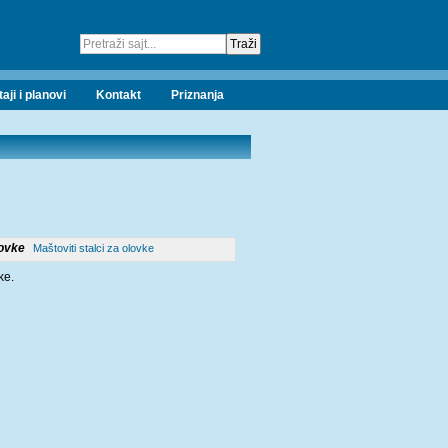
taji i planovi
Kontakt
Priznanja
Maštoviti stalci za olovke
ke.