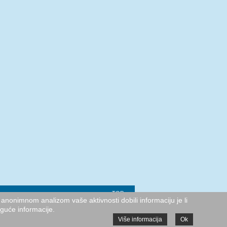
TOP
anonimnom analizom vaše aktivnosti dobili informaciju je li
oguće informacije.
Više informacija
Ok