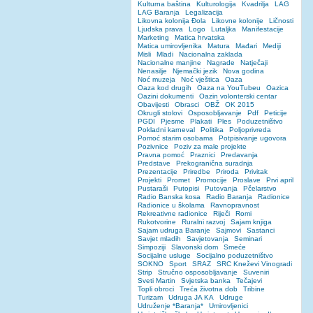
Kulturna baština
Kulturologija
Kvadrilja
LAG
LAG Baranja
Legalizacija
Likovna kolonija Đola
Likovne kolonije
Ličnosti
Ljudska prava
Logo
Lutaljka
Manifestacije
Marketing
Matica hrvatska
Matica umirovljenika
Matura
Mađari
Mediji
Misli
Mladi
Nacionalna zaklada
Nacionalne manjine
Nagrade
Natječaji
Nenasilje
Njemački jezik
Nova godina
Noć muzeja
Noć vještica
Oaza
Oaza kod drugih
Oaza na YouTubeu
Oazica
Oazini dokumenti
Oazin volonterski centar
Obavijesti
Obrasci
OBŽ
OK 2015
Okrugli stolovi
Osposobljavanje
Pdf
Peticije
PGDI
Pjesme
Plakati
Ples
Poduzetništvo
Pokladni karneval
Politika
Poljoprivreda
Pomoć starim osobama
Potpisivanje ugovora
Pozivnice
Poziv za male projekte
Pravna pomoć
Praznici
Predavanja
Predstave
Prekogranična suradnja
Prezentacije
Priredbe
Priroda
Privitak
Projekti
Promet
Promocije
Proslave
Prvi april
Pustaraši
Putopisi
Putovanja
Pčelarstvo
Radio Banska kosa
Radio Baranja
Radionice
Radionice u školama
Ravnopravnost
Rekreativne radionice
Riječi
Romi
Rukotvorine
Ruralni razvoj
Sajam knjiga
Sajam udruga Baranje
Sajmovi
Sastanci
Savjet mladih
Savjetovanja
Seminari
Simpoziji
Slavonski dom
Smeće
Socijalne usluge
Socijalno poduzetništvo
SOKNO
Sport
SRAZ
SRC Kneževi Vinogradi
Strip
Stručno osposobljavanje
Suveniri
Sveti Martin
Svjetska banka
Tečajevi
Topli obroci
Treća životna dob
Tribine
Turizam
Udruga JA KA
Udruge
Udruženje *Baranja*
Umirovljenici