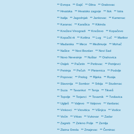
** Evropa
** Gajić
** Glina
** Grabovac
** Hrvatska
** Hrvatsko zagorje
** Ilok
** Istra
** Italija
** Jagodnjak
** Jankovac
** Kamenac
** Karanac
** Karašica
** Kikinda
** Kneževi Vinogradi
** Kneževo
** Kopačevo
** Kopački rit
** Kotlina
** Lug
** Luč
** Maribor
** Mađarska
** Mece
** Međimurje
** Mohač
** Našice
** Novi Bezdan
** Novi Sad
** Novo Nevesinje
** Nuštar
** Orahovica
** Osijek
** Pačetin
** Petlovac
** Petrijevci
** Petrinja
** Pečuh
** Pleternica
** Podolje
** Popovac
** Prelog
** Rijeka
** Rusija
** Slavonija
** Sombor
** Srbija
** Studenac
** Suza
** Tavankut
** Tenja
** Tikveš
** Topolje
** Torjanci
** Tovarnik
** Tvrđavica
** Uglješ
** Valjevo
** Valpovo
** Vardarac
** Vinkovci
** Virovitica
** Višnjica
** Vodice
** Voćin
** Vrbas
** Vukovar
** Zadar
** Zagreb
** Zeleno Polje
** Zemlja
** Zlatna Greda
** Zmajevac
** Čeminac