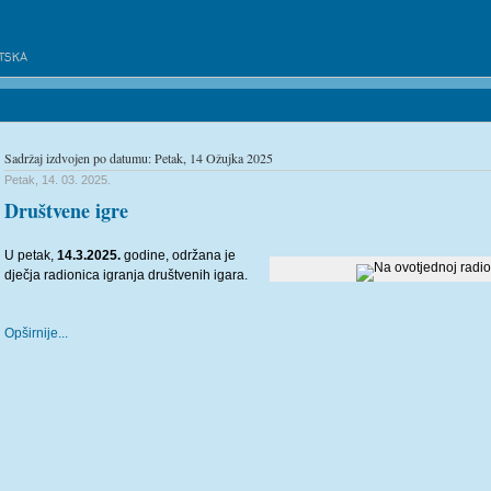
BELI MANASTIR
ATSKA
ekti
Izdavaštvo
Galerija slika
SOKNO
Dokumenti
Izvješ
Sadržaj izdvojen po datumu: Petak, 14 Ožujka 2025
Petak, 14. 03. 2025.
Društvene igre
U petak,
14.3.2025.
godine, održana je
dječja radionica igranja društvenih igara.
Opširnije...