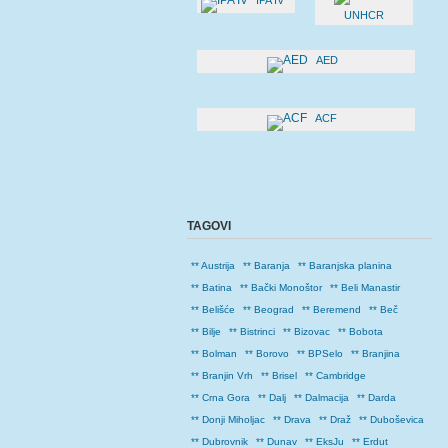
IPA IV
UNHCR
AED
ACF
TAGOVI
** Austrija
** Baranja
** Baranjska planina
** Batina
** Bački Monoštor
** Beli Manastir
** Belišće
** Beograd
** Beremend
** Beč
** Bilje
** Bistrinci
** Bizovac
** Bobota
** Bolman
** Borovo
** BPSelo
** Branjina
** Branjin Vrh
** Brisel
** Cambridge
** Crna Gora
** Dalj
** Dalmacija
** Darda
** Donji Miholjac
** Drava
** Draž
** Duboševica
** Dubrovnik
** Dunav
** EksJu
** Erdut