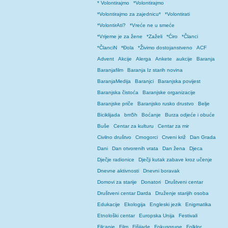
* Volontirajmo
*Volontirajmo
*Volontirajmo za zajednicu*
*Volontirati
*VolontirAti?
*Vreće ne u smeće
*Vrijeme je za žene
*Zaželi
*Ćiro
*Članci
*ČlanciN
*Đola
*Živimo dostojanstveno
ACF
Advent
Akcije
Alerga
Ankete
aukcije
Baranja
Baranjafilm
Baranja Iz starih novina
BaranjaMedija
Baranjci
Baranjska povijest
Baranjska čistoća
Baranjske organizacije
Baranjske priče
Baranjsko rusko drustvo
Belje
Biciklijada
bm5h
Boćanje
Burza odjeće i obuće
Buše
Centar za kulturu
Centar za mir
Civilno društvo
Crnogorci
Crveni križ
Dan Grada
Dani
Dan otvorenih vrata
Dan žena
Djeca
Dječje radionice
Dječji kutak zabave kroz učenje
Dnevne aktivnosti
Dnevni boravak
Domovi za starije
Donatori
Društveni centar
Društveni centar Darda
Druženje starijih osoba
Edukacije
Ekologija
Engleski jezik
Enigmatika
Etnološki centar
Europska Unija
Festivali
Filcanje
Film
Fišijade
Fokusgrupe
Folklor