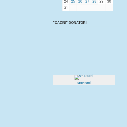
24
25
26
27
28
29
30
31
"OAZINI" DONATORI
strukturni