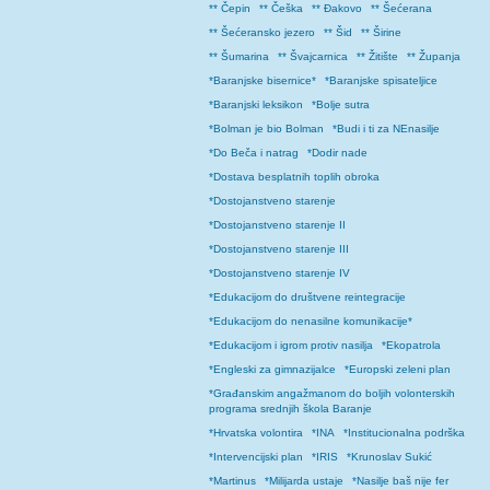
** Čepin
** Češka
** Đakovo
** Šećerana
** Šećeransko jezero
** Šid
** Širine
** Šumarina
** Švajcarnica
** Žitište
** Županja
*Baranjske bisernice*
*Baranjske spisateljice
*Baranjski leksikon
*Bolje sutra
*Bolman je bio Bolman
*Budi i ti za NEnasilje
*Do Beča i natrag
*Dodir nade
*Dostava besplatnih toplih obroka
*Dostojanstveno starenje
*Dostojanstveno starenje II
*Dostojanstveno starenje III
*Dostojanstveno starenje IV
*Edukacijom do društvene reintegracije
*Edukacijom do nenasilne komunikacije*
*Edukacijom i igrom protiv nasilja
*Ekopatrola
*Engleski za gimnazijalce
*Europski zeleni plan
*Građanskim angažmanom do boljih volonterskih
programa srednjih škola Baranje
*Hrvatska volontira
*INA
*Institucionalna podrška
*Intervencijski plan
*IRIS
*Krunoslav Sukić
*Martinus
*Milijarda ustaje
*Nasilje baš nije fer