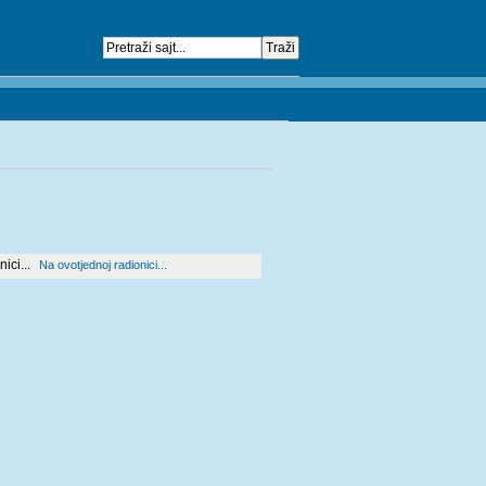
taji i planovi
Kontakt
Priznanja
Na ovotjednoj radionici...