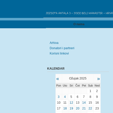
MIROVNA GRUPA OAZA 
JOZSEFA ANTALA 3 - 31300 BELI MANASTIR - HRV
Naslovnica
O nama
Programi i proj
Arhiva
Donatori i partneri
Korisni linkovi
KALENDAR
«
»
Ožujak 2025
Pon
Uto
Sri
Čet
Pet
Sub
Ned
1
2
3
4
5
6
7
8
9
10
11
12
13
14
15
16
17
18
19
20
21
22
23