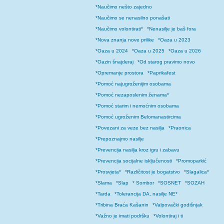
*Naučimo nešto zajedno
*Naučimo se nenasilno ponašati
*Naučimo volontirati*
*Nenasilje je baš fora
*Nova znanja nove prilike
*Oaza u 2023
*Oaza u 2024
*Oaza u 2025
*Oaza u 2026
*Oazin šnajderaj
*Od starog pravimo novo
*Opremanje prostora
*Paprikafest
*Pomoć najugroženijim osobama
*Pomoć nezaposlenim ženama*
*Pomoć starim i nemoćnim osobama
*Pomoć ugroženim Belomanastircima
*Povezani za veze bez nasilja
*Praonica
*Prepoznajmo nasilje
*Prevencija nasilja kroz igru i zabavu
*Prevencija socijalne isključenosti
*Promoparkić
*Prosvjeta*
*Različitost je bogatstvo
*Slagalica*
*Slama
*Slap
* Sombor
*SOSNET
*SOZAH
*Tarda
*Tolerancija DA, nasilje NE*
*Tribina Braća Kašanin
*Valpovački godišnjak
*Važno je imati podršku
*Volontiraj i ti