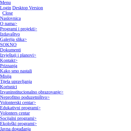
Menu
Login
Desktop Version
Close
Naslovnica
O nama
>
Programi i projekti
>
Izdavaštvo
Galerija slika
>
SOKNO
Dokumenti
Izvještaji i planovi
>
Kontakt
>
Priznanja
Kako smo nastali
Misija
Tijela upravljanja
Korisnici
Izvaninstitucionalno obrazovanje
>
Neprofitno poduzetništvo
>
Volonterski centar
>
Edukativni programi
>
Volonters centar
Socijalni programi
>
Ekološki programi
>
Javna događanja