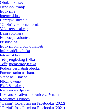
Obuke i kursevi
Osposobljavanje
Edukacije
Internet-klub
Baranjski suveniri
"Oazin" volonterski centar
Volonterske akcije
Baza volontera
Edukacije volontera
Pristupnica
Edukacijom protiv ovisnosti
Informatička obuka
Internet-klub
Tečaj engleskog jezika
Tečaj njemačkog jezika
Podjela besplatnih obroka
Pomoć starim osobama
Vreće ne u smeće
Filcanje vune
Ekološke akcije
Radionice s djecom
Likovno-kreativne radionice sa ženama
Radionica s vunom
"Oazini" fotoalbumi na Facebooku (2022)
"Oazini" fotoalbumi na Facebooku (2021)