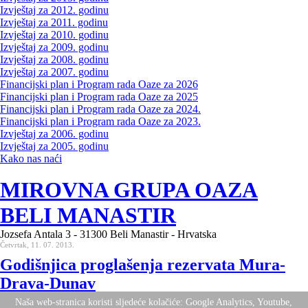
Izvještaj za 2012. godinu
Izvještaj za 2011. godinu
Izvještaj za 2010. godinu
Izvještaj za 2009. godinu
Izvještaj za 2008. godinu
Izvještaj za 2007. godinu
Financijski plan i Program rada Oaze za 2026
Financijski plan i Program rada Oaze za 2025
Financijski plan i Program rada Oaze za 2024.
Financijski plan i Program rada Oaze za 2023.
Izvještaj za 2006. godinu
Izvještaj za 2005. godinu
Kako nas naći
MIROVNA GRUPA OAZA
BELI MANASTIR
Jozsefa Antala 3 - 31300 Beli Manastir - Hrvatska
Četvrtak, 11. 07. 2013.
Godišnjica proglašenja rezervata Mura-
Drava-Dunav
Naša web-stranica koristi sljedeće kolačiće: Google Analytics, Youtube,