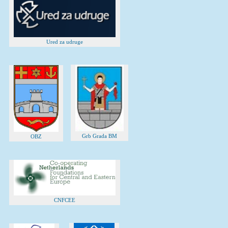
Ured za udruge
Grb Grada BM
OBZ
CNFCEE