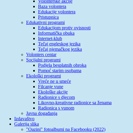
Volonterske akcije
Baza volontera
Edukacije volontera
Pristupnica
Edukativni programi
Edukacijom protiv ovisnosti
Informatička obuka
Internet-klub
Tečaj engleskog jezika
Tečaj njemačkog jezika
Volonters centar
Socijalni programi
Podjela besplatnih obroka
Pomoć starim osobama
Ekološki programi
Vreće ne u smeće
Filcanje vune
Ekološke akcije
Radionice s djecom
Likovno-kreativne radionice sa ženama
Radionica s vunom
Javna događanja
Izdavaštvo
Galerija slika
"Oazini" fotoalbumi na Facebooku (2022)