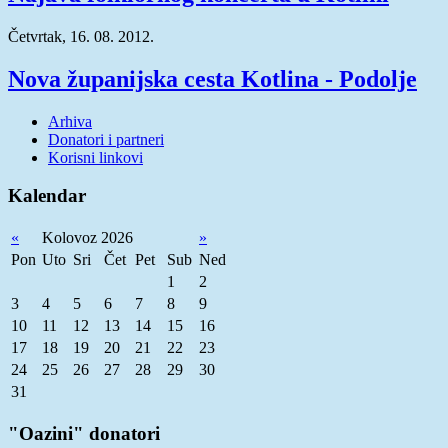
Četvrtak, 16. 08. 2012.
Nova županijska cesta Kotlina - Podolje
Arhiva
Donatori i partneri
Korisni linkovi
Kalendar
«
Kolovoz 2026
»
Pon
Uto
Sri
Čet
Pet
Sub
Ned
1
2
3
4
5
6
7
8
9
10
11
12
13
14
15
16
17
18
19
20
21
22
23
24
25
26
27
28
29
30
31
"Oazini" donatori