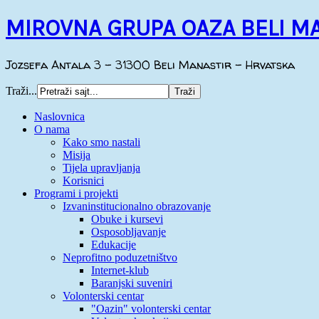
MIROVNA GRUPA OAZA BELI M
Jozsefa Antala 3 - 31300 Beli Manastir - Hrvatska
Traži...
Naslovnica
O nama
Kako smo nastali
Misija
Tijela upravljanja
Korisnici
Programi i projekti
Izvaninstitucionalno obrazovanje
Obuke i kursevi
Osposobljavanje
Edukacije
Neprofitno poduzetništvo
Internet-klub
Baranjski suveniri
Volonterski centar
"Oazin" volonterski centar