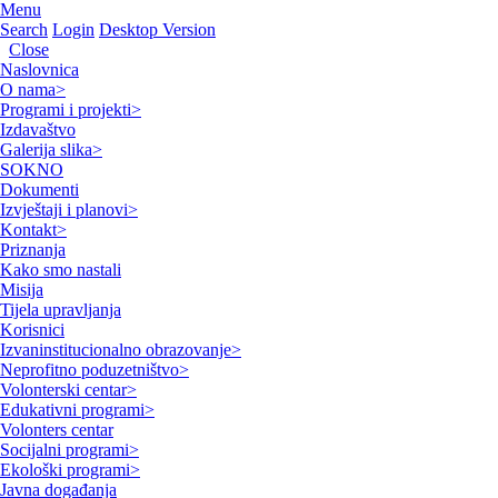
Menu
Search
Login
Desktop Version
Close
Naslovnica
O nama
>
Programi i projekti
>
Izdavaštvo
Galerija slika
>
SOKNO
Dokumenti
Izvještaji i planovi
>
Kontakt
>
Priznanja
Kako smo nastali
Misija
Tijela upravljanja
Korisnici
Izvaninstitucionalno obrazovanje
>
Neprofitno poduzetništvo
>
Volonterski centar
>
Edukativni programi
>
Volonters centar
Socijalni programi
>
Ekološki programi
>
Javna događanja