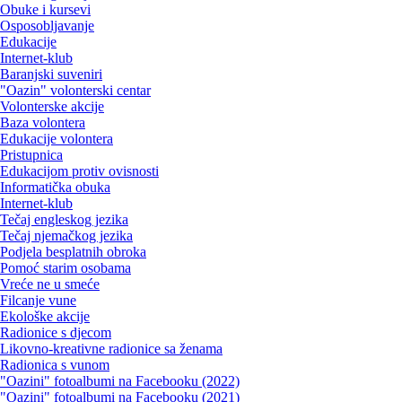
Obuke i kursevi
Osposobljavanje
Edukacije
Internet-klub
Baranjski suveniri
"Oazin" volonterski centar
Volonterske akcije
Baza volontera
Edukacije volontera
Pristupnica
Edukacijom protiv ovisnosti
Informatička obuka
Internet-klub
Tečaj engleskog jezika
Tečaj njemačkog jezika
Podjela besplatnih obroka
Pomoć starim osobama
Vreće ne u smeće
Filcanje vune
Ekološke akcije
Radionice s djecom
Likovno-kreativne radionice sa ženama
Radionica s vunom
"Oazini" fotoalbumi na Facebooku (2022)
"Oazini" fotoalbumi na Facebooku (2021)