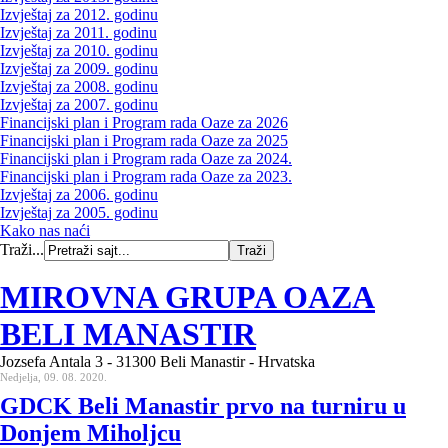
Izvještaj za 2012. godinu
Izvještaj za 2011. godinu
Izvještaj za 2010. godinu
Izvještaj za 2009. godinu
Izvještaj za 2008. godinu
Izvještaj za 2007. godinu
Financijski plan i Program rada Oaze za 2026
Financijski plan i Program rada Oaze za 2025
Financijski plan i Program rada Oaze za 2024.
Financijski plan i Program rada Oaze za 2023.
Izvještaj za 2006. godinu
Izvještaj za 2005. godinu
Kako nas naći
Traži...
MIROVNA GRUPA OAZA
BELI MANASTIR
Jozsefa Antala 3 - 31300 Beli Manastir - Hrvatska
Nedjelja, 09. 08. 2020.
GDCK Beli Manastir prvo na turniru u
Donjem Miholjcu