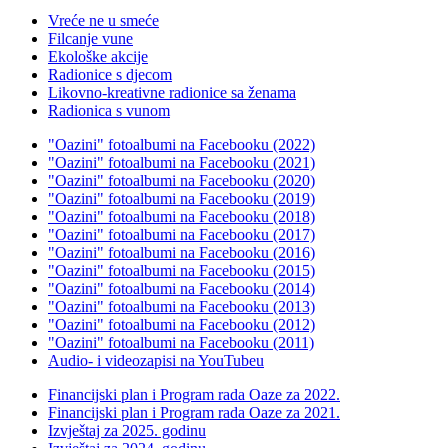
Vreće ne u smeće
Filcanje vune
Ekološke akcije
Radionice s djecom
Likovno-kreativne radionice sa ženama
Radionica s vunom
"Oazini" fotoalbumi na Facebooku (2022)
"Oazini" fotoalbumi na Facebooku (2021)
"Oazini" fotoalbumi na Facebooku (2020)
"Oazini" fotoalbumi na Facebooku (2019)
"Oazini" fotoalbumi na Facebooku (2018)
"Oazini" fotoalbumi na Facebooku (2017)
"Oazini" fotoalbumi na Facebooku (2016)
"Oazini" fotoalbumi na Facebooku (2015)
"Oazini" fotoalbumi na Facebooku (2014)
"Oazini" fotoalbumi na Facebooku (2013)
"Oazini" fotoalbumi na Facebooku (2012)
"Oazini" fotoalbumi na Facebooku (2011)
Audio- i videozapisi na YouTubeu
Financijski plan i Program rada Oaze za 2022.
Financijski plan i Program rada Oaze za 2021.
Izvještaj za 2025. godinu