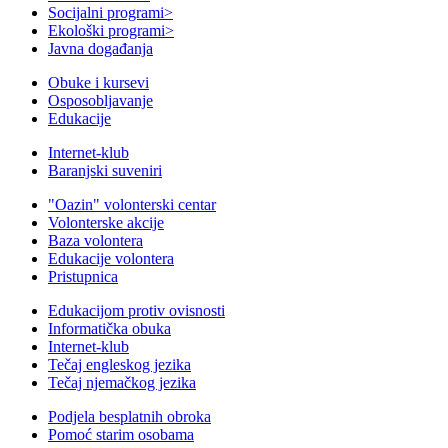
Socijalni programi
>
Ekološki programi
>
Javna događanja
Obuke i kursevi
Osposobljavanje
Edukacije
Internet-klub
Baranjski suveniri
"Oazin" volonterski centar
Volonterske akcije
Baza volontera
Edukacije volontera
Pristupnica
Edukacijom protiv ovisnosti
Informatička obuka
Internet-klub
Tečaj engleskog jezika
Tečaj njemačkog jezika
Podjela besplatnih obroka
Pomoć starim osobama