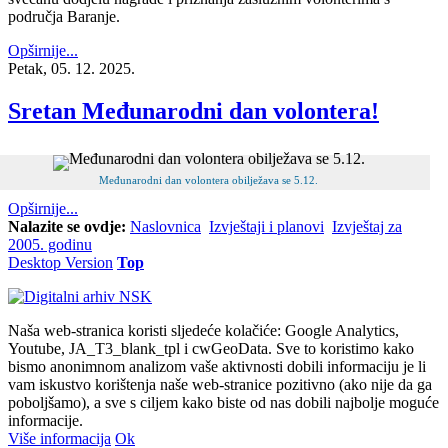
područja Baranje.
Opširnije...
Petak, 05. 12. 2025.
Sretan Međunarodni dan volontera!
Međunarodni dan volontera obilježava se 5.12.
Opširnije...
Nalazite se ovdje:
Naslovnica
Izvještaji i planovi
Izvještaj za
2005. godinu
Desktop Version
Top
Naša web-stranica koristi sljedeće kolačiće: Google Analytics,
Youtube, JA_T3_blank_tpl i cwGeoData. Sve to koristimo kako
bismo anonimnom analizom vaše aktivnosti dobili informaciju je li
vam iskustvo korištenja naše web-stranice pozitivno (ako nije da ga
poboljšamo), a sve s ciljem kako biste od nas dobili najbolje moguće
informacije.
Više informacija
Ok