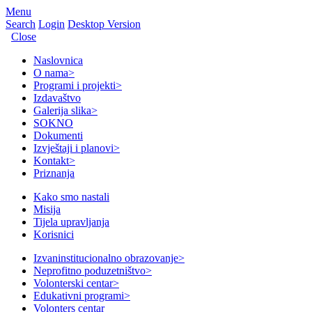
Menu
Search
Login
Desktop Version
Close
Naslovnica
O nama
>
Programi i projekti
>
Izdavaštvo
Galerija slika
>
SOKNO
Dokumenti
Izvještaji i planovi
>
Kontakt
>
Priznanja
Kako smo nastali
Misija
Tijela upravljanja
Korisnici
Izvaninstitucionalno obrazovanje
>
Neprofitno poduzetništvo
>
Volonterski centar
>
Edukativni programi
>
Volonters centar