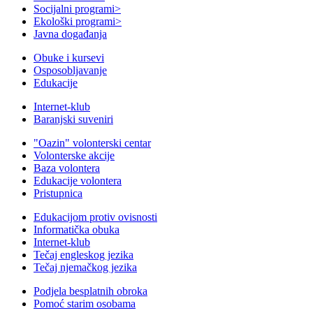
Socijalni programi
>
Ekološki programi
>
Javna događanja
Obuke i kursevi
Osposobljavanje
Edukacije
Internet-klub
Baranjski suveniri
"Oazin" volonterski centar
Volonterske akcije
Baza volontera
Edukacije volontera
Pristupnica
Edukacijom protiv ovisnosti
Informatička obuka
Internet-klub
Tečaj engleskog jezika
Tečaj njemačkog jezika
Podjela besplatnih obroka
Pomoć starim osobama