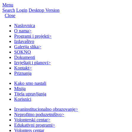
Menu
Search
Login
Desktop Version
Close
Naslovnica
O nama
>
Programi i projekti
>
Izdavaštvo
Galerija slika
>
SOKNO
Dokumenti
Izvještaji i planovi
>
Kontakt
>
Priznanja
Kako smo nastali
Misija
Tijela upravljanja
Korisnici
Izvaninstitucionalno obrazovanje
>
Neprofitno poduzetništvo
>
Volonterski centar
>
Edukativni programi
>
Volonters centar