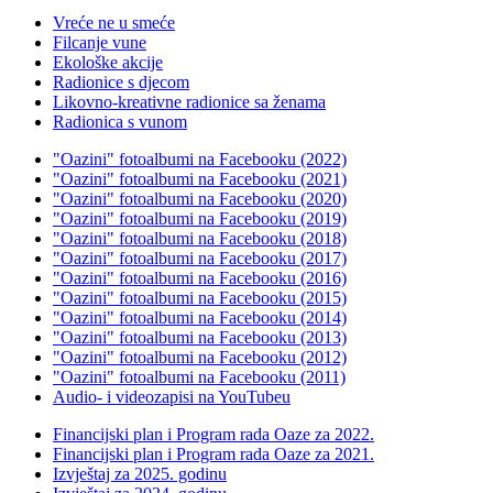
Vreće ne u smeće
Filcanje vune
Ekološke akcije
Radionice s djecom
Likovno-kreativne radionice sa ženama
Radionica s vunom
"Oazini" fotoalbumi na Facebooku (2022)
"Oazini" fotoalbumi na Facebooku (2021)
"Oazini" fotoalbumi na Facebooku (2020)
"Oazini" fotoalbumi na Facebooku (2019)
"Oazini" fotoalbumi na Facebooku (2018)
"Oazini" fotoalbumi na Facebooku (2017)
"Oazini" fotoalbumi na Facebooku (2016)
"Oazini" fotoalbumi na Facebooku (2015)
"Oazini" fotoalbumi na Facebooku (2014)
"Oazini" fotoalbumi na Facebooku (2013)
"Oazini" fotoalbumi na Facebooku (2012)
"Oazini" fotoalbumi na Facebooku (2011)
Audio- i videozapisi na YouTubeu
Financijski plan i Program rada Oaze za 2022.
Financijski plan i Program rada Oaze za 2021.
Izvještaj za 2025. godinu