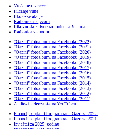
Vreće ne u smeće
Filcanje vune
Ekološke akcije
Radionice s djecom
Likovno-kreativne radionice sa ženama
Radionica s vunom
"Oazini" fotoalbumi na Facebooku (2022)
"Oazini" fotoalbumi na Facebooku (2021)
"Oazini" fotoalbumi na Facebooku (2020)
"Oazini" fotoalbumi na Facebooku (2019)
"Oazini" fotoalbumi na Facebooku (2018)
"Oazini" fotoalbumi na Facebooku (2017)
"Oazini" fotoalbumi na Facebooku (2016)
"Oazini" fotoalbumi na Facebooku (2015)
"Oazini" fotoalbumi na Facebooku (2014)
"Oazini" fotoalbumi na Facebooku (2013)
"Oazini" fotoalbumi na Facebooku (2012)
"Oazini" fotoalbumi na Facebooku (2011)
Audio- i videozapisi na YouTubeu
Financijski plan i Program rada Oaze za 2022.
Financijski plan i Program rada Oaze za 2021.
Izvještaj za 2025. godinu