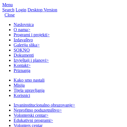
Menu
Search
Login
Desktop Version
Close
Naslovnica
O nama
>
Programi i projekti
>
Izdavaštvo
Galerija slika
>
SOKNO
Dokumenti
Izvještaji i planovi
>
Kontakt
>
Priznanja
Kako smo nastali
Misija
Tijela upravljanja
Korisnici
Izvaninstitucionalno obrazovanje
>
Neprofitno poduzetništvo
>
Volonterski centar
>
Edukativni programi
>
Volonters centar