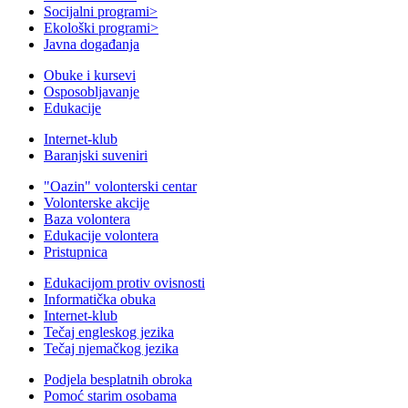
Socijalni programi
>
Ekološki programi
>
Javna događanja
Obuke i kursevi
Osposobljavanje
Edukacije
Internet-klub
Baranjski suveniri
"Oazin" volonterski centar
Volonterske akcije
Baza volontera
Edukacije volontera
Pristupnica
Edukacijom protiv ovisnosti
Informatička obuka
Internet-klub
Tečaj engleskog jezika
Tečaj njemačkog jezika
Podjela besplatnih obroka
Pomoć starim osobama