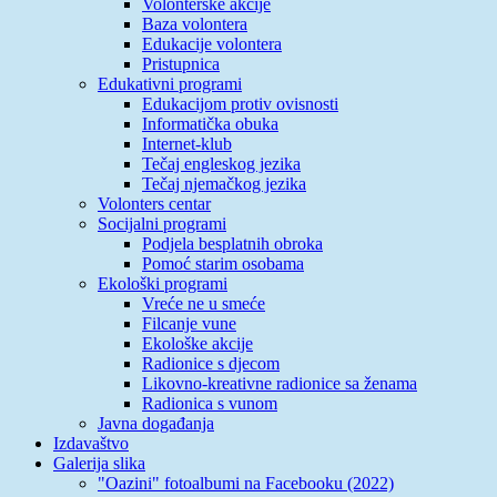
Volonterske akcije
Baza volontera
Edukacije volontera
Pristupnica
Edukativni programi
Edukacijom protiv ovisnosti
Informatička obuka
Internet-klub
Tečaj engleskog jezika
Tečaj njemačkog jezika
Volonters centar
Socijalni programi
Podjela besplatnih obroka
Pomoć starim osobama
Ekološki programi
Vreće ne u smeće
Filcanje vune
Ekološke akcije
Radionice s djecom
Likovno-kreativne radionice sa ženama
Radionica s vunom
Javna događanja
Izdavaštvo
Galerija slika
"Oazini" fotoalbumi na Facebooku (2022)