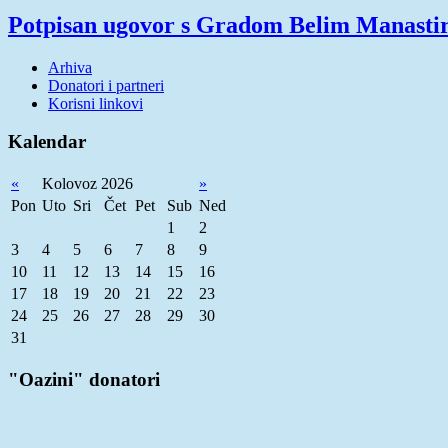
Potpisan ugovor s Gradom Belim Manast
Arhiva
Donatori i partneri
Korisni linkovi
Kalendar
«
Kolovoz 2026
»
Pon
Uto
Sri
Čet
Pet
Sub
Ned
1
2
3
4
5
6
7
8
9
10
11
12
13
14
15
16
17
18
19
20
21
22
23
24
25
26
27
28
29
30
31
"Oazini" donatori