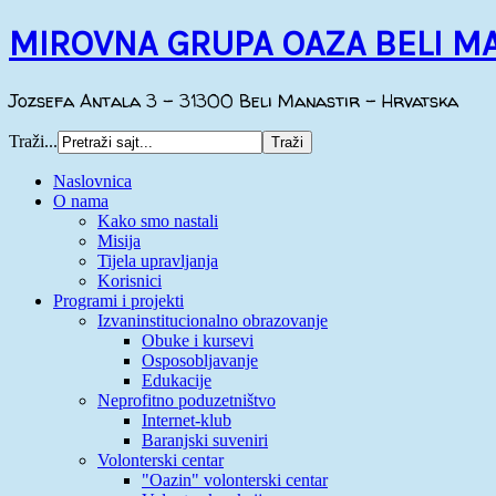
MIROVNA GRUPA OAZA BELI M
Jozsefa Antala 3 - 31300 Beli Manastir - Hrvatska
Traži...
Naslovnica
O nama
Kako smo nastali
Misija
Tijela upravljanja
Korisnici
Programi i projekti
Izvaninstitucionalno obrazovanje
Obuke i kursevi
Osposobljavanje
Edukacije
Neprofitno poduzetništvo
Internet-klub
Baranjski suveniri
Volonterski centar
"Oazin" volonterski centar