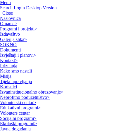
Menu
Search
Login
Desktop Version
Close
Naslovnica
O nama
>
Programi i projekti
>
Izdavaštvo
Galerija slika
>
SOKNO
Dokumenti
Izvještaji i planovi
>
Kontakt
>
Priznanja
Kako smo nastali
Misija
Tijela upravljanja
Korisnici
Izvaninstitucionalno obrazovanje
>
Neprofitno poduzetništvo
>
Volonterski centar
>
Edukativni programi
>
Volonters centar
Socijalni programi
>
Ekološki programi
>
Javna događanja