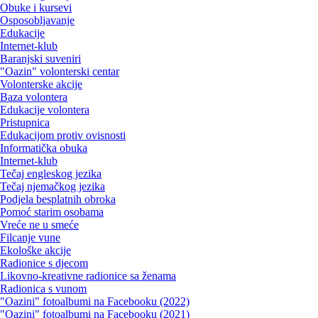
Obuke i kursevi
Osposobljavanje
Edukacije
Internet-klub
Baranjski suveniri
"Oazin" volonterski centar
Volonterske akcije
Baza volontera
Edukacije volontera
Pristupnica
Edukacijom protiv ovisnosti
Informatička obuka
Internet-klub
Tečaj engleskog jezika
Tečaj njemačkog jezika
Podjela besplatnih obroka
Pomoć starim osobama
Vreće ne u smeće
Filcanje vune
Ekološke akcije
Radionice s djecom
Likovno-kreativne radionice sa ženama
Radionica s vunom
"Oazini" fotoalbumi na Facebooku (2022)
"Oazini" fotoalbumi na Facebooku (2021)