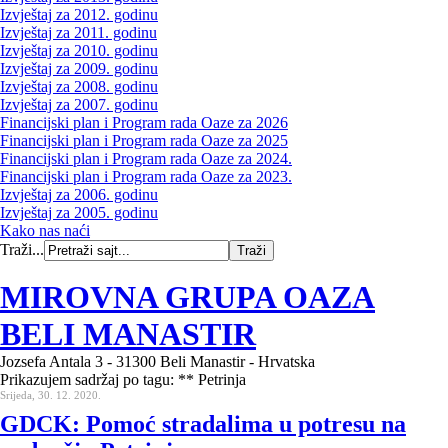
Izvještaj za 2012. godinu
Izvještaj za 2011. godinu
Izvještaj za 2010. godinu
Izvještaj za 2009. godinu
Izvještaj za 2008. godinu
Izvještaj za 2007. godinu
Financijski plan i Program rada Oaze za 2026
Financijski plan i Program rada Oaze za 2025
Financijski plan i Program rada Oaze za 2024.
Financijski plan i Program rada Oaze za 2023.
Izvještaj za 2006. godinu
Izvještaj za 2005. godinu
Kako nas naći
Traži...
MIROVNA GRUPA OAZA
BELI MANASTIR
Jozsefa Antala 3 - 31300 Beli Manastir - Hrvatska
Prikazujem sadržaj po tagu: ** Petrinja
Srijeda, 30. 12. 2020.
GDCK: Pomoć stradalima u potresu na