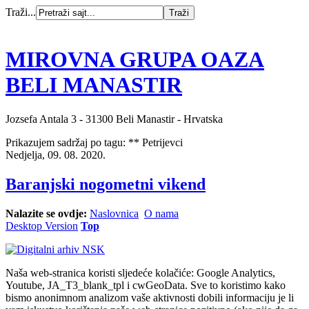
Traži...
MIROVNA GRUPA OAZA
BELI MANASTIR
Jozsefa Antala 3 - 31300 Beli Manastir - Hrvatska
Prikazujem sadržaj po tagu: ** Petrijevci
Nedjelja, 09. 08. 2020.
Baranjski nogometni vikend
Nalazite se ovdje:
Naslovnica
O nama
Desktop Version
Top
Naša web-stranica koristi sljedeće kolačiće: Google Analytics,
Youtube, JA_T3_blank_tpl i cwGeoData. Sve to koristimo kako
bismo anonimnom analizom vaše aktivnosti dobili informaciju je li