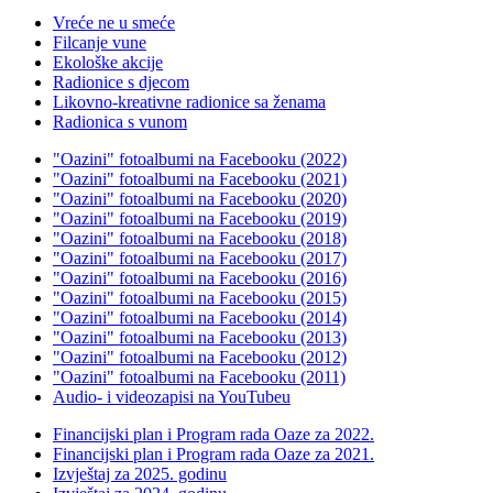
Vreće ne u smeće
Filcanje vune
Ekološke akcije
Radionice s djecom
Likovno-kreativne radionice sa ženama
Radionica s vunom
"Oazini" fotoalbumi na Facebooku (2022)
"Oazini" fotoalbumi na Facebooku (2021)
"Oazini" fotoalbumi na Facebooku (2020)
"Oazini" fotoalbumi na Facebooku (2019)
"Oazini" fotoalbumi na Facebooku (2018)
"Oazini" fotoalbumi na Facebooku (2017)
"Oazini" fotoalbumi na Facebooku (2016)
"Oazini" fotoalbumi na Facebooku (2015)
"Oazini" fotoalbumi na Facebooku (2014)
"Oazini" fotoalbumi na Facebooku (2013)
"Oazini" fotoalbumi na Facebooku (2012)
"Oazini" fotoalbumi na Facebooku (2011)
Audio- i videozapisi na YouTubeu
Financijski plan i Program rada Oaze za 2022.
Financijski plan i Program rada Oaze za 2021.
Izvještaj za 2025. godinu