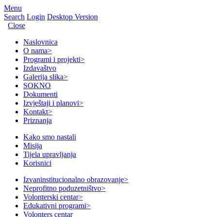
Menu
Search
Login
Desktop Version
Close
Naslovnica
O nama
>
Programi i projekti
>
Izdavaštvo
Galerija slika
>
SOKNO
Dokumenti
Izvještaji i planovi
>
Kontakt
>
Priznanja
Kako smo nastali
Misija
Tijela upravljanja
Korisnici
Izvaninstitucionalno obrazovanje
>
Neprofitno poduzetništvo
>
Volonterski centar
>
Edukativni programi
>
Volonters centar