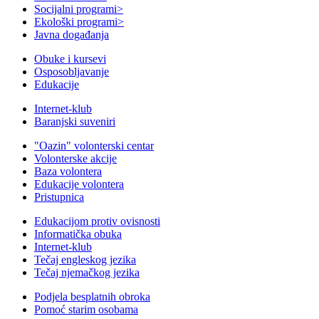
Socijalni programi
>
Ekološki programi
>
Javna događanja
Obuke i kursevi
Osposobljavanje
Edukacije
Internet-klub
Baranjski suveniri
"Oazin" volonterski centar
Volonterske akcije
Baza volontera
Edukacije volontera
Pristupnica
Edukacijom protiv ovisnosti
Informatička obuka
Internet-klub
Tečaj engleskog jezika
Tečaj njemačkog jezika
Podjela besplatnih obroka
Pomoć starim osobama