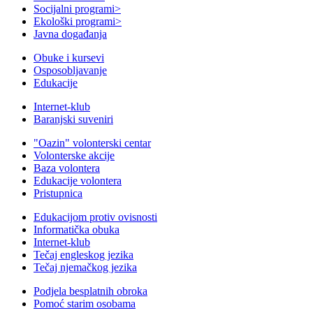
Socijalni programi
>
Ekološki programi
>
Javna događanja
Obuke i kursevi
Osposobljavanje
Edukacije
Internet-klub
Baranjski suveniri
"Oazin" volonterski centar
Volonterske akcije
Baza volontera
Edukacije volontera
Pristupnica
Edukacijom protiv ovisnosti
Informatička obuka
Internet-klub
Tečaj engleskog jezika
Tečaj njemačkog jezika
Podjela besplatnih obroka
Pomoć starim osobama