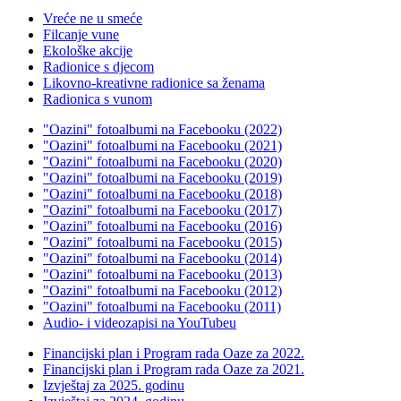
Vreće ne u smeće
Filcanje vune
Ekološke akcije
Radionice s djecom
Likovno-kreativne radionice sa ženama
Radionica s vunom
"Oazini" fotoalbumi na Facebooku (2022)
"Oazini" fotoalbumi na Facebooku (2021)
"Oazini" fotoalbumi na Facebooku (2020)
"Oazini" fotoalbumi na Facebooku (2019)
"Oazini" fotoalbumi na Facebooku (2018)
"Oazini" fotoalbumi na Facebooku (2017)
"Oazini" fotoalbumi na Facebooku (2016)
"Oazini" fotoalbumi na Facebooku (2015)
"Oazini" fotoalbumi na Facebooku (2014)
"Oazini" fotoalbumi na Facebooku (2013)
"Oazini" fotoalbumi na Facebooku (2012)
"Oazini" fotoalbumi na Facebooku (2011)
Audio- i videozapisi na YouTubeu
Financijski plan i Program rada Oaze za 2022.
Financijski plan i Program rada Oaze za 2021.
Izvještaj za 2025. godinu