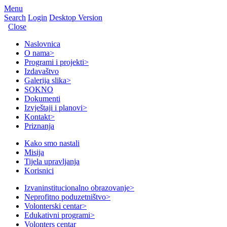
Menu
Search
Login
Desktop Version
Close
Naslovnica
O nama
>
Programi i projekti
>
Izdavaštvo
Galerija slika
>
SOKNO
Dokumenti
Izvještaji i planovi
>
Kontakt
>
Priznanja
Kako smo nastali
Misija
Tijela upravljanja
Korisnici
Izvaninstitucionalno obrazovanje
>
Neprofitno poduzetništvo
>
Volonterski centar
>
Edukativni programi
>
Volonters centar