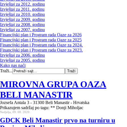
Izvještaj za 2012. godinu
Izvještaj za 2011. godinu
Izvještaj za 2010. godinu
Izvještaj za 2009. godinu
Izvještaj za 2008. godinu
Izvještaj za 2007. godinu
Financijski plan i Program rada Oaze za 2026
Financijski plan i Program rada Oaze za 2025
Financijski plan i Program rada Oaze za 2024.
Financijski plan i Program rada Oaze za 2023.
Izvještaj za 2006. godinu
Izvještaj za 2005. godinu
Kako nas naći
Traži...
MIROVNA GRUPA OAZA
BELI MANASTIR
Jozsefa Antala 3 - 31300 Beli Manastir - Hrvatska
Prikazujem sadržaj po tagu: ** Donji Miholjac
Nedjelja, 09. 08. 2020.
GDCK Beli Manastir prvo na turniru u