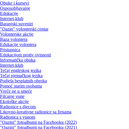
Obuke i kursevi
Osposobljavanje
Edukacije
Internet-klub
Baranjski suveniri
"Oazin" volonterski centar
Volonterske akcije
Baza volontera
Edukacije volontera
Pristupnica
Edukacijom protiv ovisnosti
Informatička obuka
Internet-klub
Tečaj engleskog jezika
Tečaj njemačkog jezika
Podjela besplatnih obroka
Pomoć starim osobama
Vreće ne u smeće
Filcanje vune
Ekološke akcije
Radionice s djecom
Likovno-kreativne radionice sa ženama
Radionica s vunom
"Oazini" fotoalbumi na Facebooku (2022)
"Oazini" fotoalbumi na Facebooku (2021)