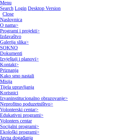
Menu
Search
Login
Desktop Version
Close
Naslovnica
O nama
>
Programi i projekti
>
Izdavaštvo
Galerija slika
>
SOKNO
Dokumenti
Izvještaji i planovi
>
Kontakt
>
Priznanja
Kako smo nastali
Misija
Tijela upravljanja
Korisnici
Izvaninstitucionalno obrazovanje
>
Neprofitno poduzetništvo
>
Volonterski centar
>
Edukativni programi
>
Volonters centar
Socijalni programi
>
Ekološki programi
>
Javna događanja