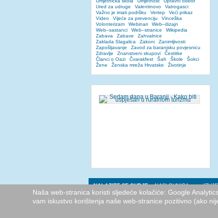
Umjetnička škola
Umjetnost
Upravni odbor
Ured za udruge
Valentinovo
Vatrogasci
Važno je imati podršku
Vertep
Veći prikaz
Video
Vijeće za prevenciju
Vinceška
Volonterizam
Webinari
Web–dizajn
Web–sastanci
Web–stranice
Wikipedia
Zabava
Zabave
Zahvalnice
Zaklada Slagalica
Zakoni
Zanimljivosti
Zapošljavanje
Zavod za baranjsku povjesnicu
Zdravlje
Znanstveni skupovi
Čestitke
Članci o Oazi
Čvarakfest
Šah
Škole
Šokci
Žene
Ženska mreža Hrvatske
Životinje
NALAZITE SE OVDJE:
NASLOVNICA
IZVJE
Naša web-stranica koristi sljedeće kolačiće: Google Analyti
vam iskustvo korištenja naše web-stranice pozitivno (ako nij