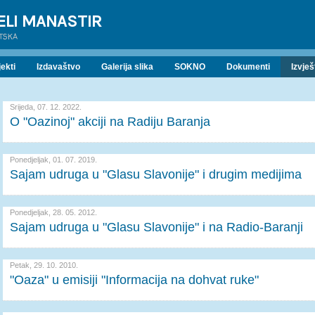
ELI MANASTIR
ATSKA
ekti
Izdavaštvo
Galerija slika
SOKNO
Dokumenti
Izvješ
Srijeda, 07. 12. 2022.
O "Oazinoj" akciji na Radiju Baranja
Ponedjeljak, 01. 07. 2019.
Sajam udruga u "Glasu Slavonije" i drugim medijima
Ponedjeljak, 28. 05. 2012.
Sajam udruga u "Glasu Slavonije" i na Radio-Baranji
Petak, 29. 10. 2010.
"Oaza" u emisiji "Informacija na dohvat ruke"