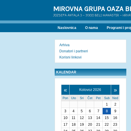
MIROVNA GRUPA OAZA B
JOZSEFA ANTALA 3 - 31300 BELI MANASTIR - HRV
Naslovnica
O nama
Programi i proj
Arhiva
Donatori i partneri
Korisni linkovi
KALENDAR
«
»
Kolovoz 2026
Pon
Uto
Sri
Čet
Pet
Sub
Ned
1
2
3
4
5
6
7
8
9
10
11
12
13
14
15
16
17
18
19
20
21
22
23