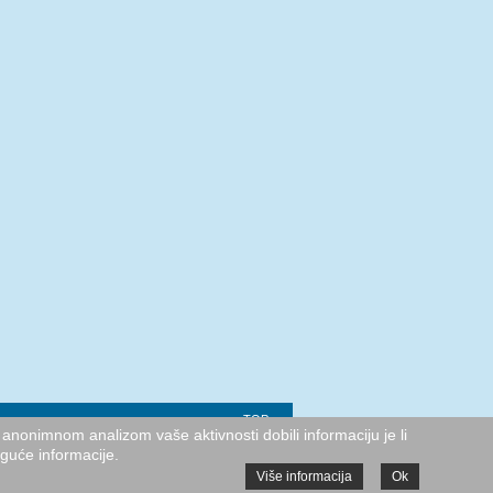
TOP
anonimnom analizom vaše aktivnosti dobili informaciju je li
oguće informacije.
Više informacija
Ok