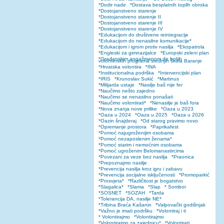
*Dodir nade
*Dostava besplatnih toplih obroka
*Dostojanstveno starenje
*Dostojanstveno starenje II
*Dostojanstveno starenje III
*Dostojanstveno starenje IV
*Edukacijom do društvene reintegracije
*Edukacijom do nenasilne komunikacije*
*Edukacijom i igrom protiv nasilja
*Ekopatrola
*Engleski za gimnazijalce
*Europski zeleni plan
*Građanskim angažmanom do boljih
volonterskih programa srednjih škola Baranje
*Hrvatska volontira
*INA
*Institucionalna podrška
*Intervencijski plan
*IRIS
*Krunoslav Sukić
*Martinus
*Milijarda ustaje
*Nasilje baš nije fer
*Naučimo nešto zajedno
*Naučimo se nenasilno ponašati
*Naučimo volontirati*
*Nenasilje je baš fora
*Nova znanja nove prilike
*Oaza u 2023
*Oaza u 2024
*Oaza u 2025
*Oaza u 2026
*Oazin šnajderaj
*Od starog pravimo novo
*Opremanje prostora
*Paprikafest
*Pomoć najugroženijim osobama
*Pomoć nezaposlenim ženama*
*Pomoć starim i nemoćnim osobama
*Pomoć ugroženim Belomanastircima
*Povezani za veze bez nasilja
*Praonica
*Prepoznajmo nasilje
*Prevencija nasilja kroz igru i zabavu
*Prevencija socijalne isključenosti
*Promoparkić
*Prosvjeta*
*Različitost je bogatstvo
*Slagalica*
*Slama
*Slap
* Sombor
*SOSNET
*SOZAH
*Tarda
*Tolerancija DA, nasilje NE*
*Tribina Braća Kašanin
*Valpovački godišnjak
*Važno je imati podršku
*Volontiraj i ti
* Volontirajmo
*Volontirajmo
*Volontirajmo za zajednicu*
*Volontirati