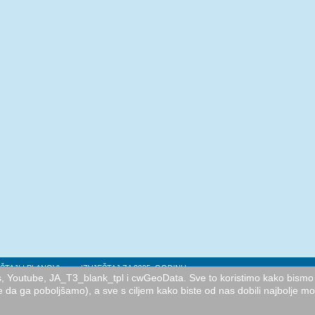
ŠTAJI I PLANOVI
IZVJEŠTAJ ZA 2005. GODINU
cs, Youtube, JA_T3_blank_tpl i cwGeoData. Sve to koristimo kako bismo 
e da ga poboljšamo), a sve s ciljem kako biste od nas dobili najbolje m