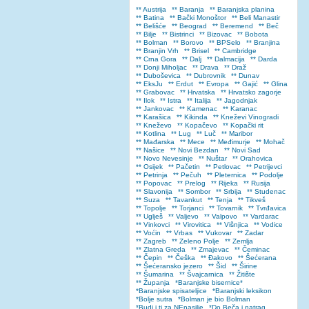
** Austrija
** Baranja
** Baranjska planina
** Batina
** Bački Monoštor
** Beli Manastir
** Belišće
** Beograd
** Beremend
** Beč
** Bilje
** Bistrinci
** Bizovac
** Bobota
** Bolman
** Borovo
** BPSelo
** Branjina
** Branjin Vrh
** Brisel
** Cambridge
** Crna Gora
** Dalj
** Dalmacija
** Darda
** Donji Miholjac
** Drava
** Draž
** Duboševica
** Dubrovnik
** Dunav
** EksJu
** Erdut
** Evropa
** Gajić
** Glina
** Grabovac
** Hrvatska
** Hrvatsko zagorje
** Ilok
** Istra
** Italija
** Jagodnjak
** Jankovac
** Kamenac
** Karanac
** Karašica
** Kikinda
** Kneževi Vinogradi
** Kneževo
** Kopačevo
** Kopački rit
** Kotlina
** Lug
** Luč
** Maribor
** Mađarska
** Mece
** Međimurje
** Mohač
** Našice
** Novi Bezdan
** Novi Sad
** Novo Nevesinje
** Nuštar
** Orahovica
** Osijek
** Pačetin
** Petlovac
** Petrijevci
** Petrinja
** Pečuh
** Pleternica
** Podolje
** Popovac
** Prelog
** Rijeka
** Rusija
** Slavonija
** Sombor
** Srbija
** Studenac
** Suza
** Tavankut
** Tenja
** Tikveš
** Topolje
** Torjanci
** Tovarnik
** Tvrđavica
** Uglješ
** Valjevo
** Valpovo
** Vardarac
** Vinkovci
** Virovitica
** Višnjica
** Vodice
** Voćin
** Vrbas
** Vukovar
** Zadar
** Zagreb
** Zeleno Polje
** Zemlja
** Zlatna Greda
** Zmajevac
** Čeminac
** Čepin
** Češka
** Đakovo
** Šećerana
** Šećeransko jezero
** Šid
** Širine
** Šumarina
** Švajcarnica
** Žitište
** Županja
*Baranjske bisernice*
*Baranjske spisateljice
*Baranjski leksikon
*Bolje sutra
*Bolman je bio Bolman
*Budi i ti za NEnasilje
*Do Beča i natrag