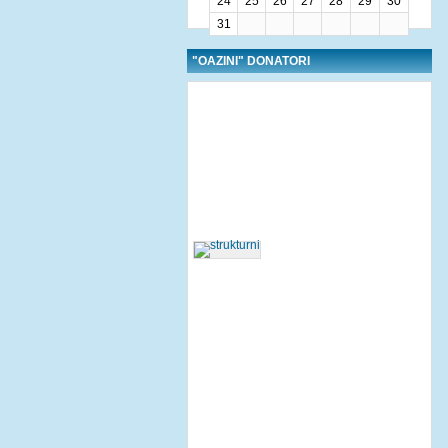
24
25
26
27
28
29
30
31
"OAZINI" DONATORI