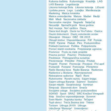
Kulturna baština
Kulturologija
Kvadrilja
LAG
LAG Baranja
Legalizacija
Likovna kolonija Đola
Likovne kolonije
Ličnosti
Ljudska prava
Logo
Lutaljka
Manifestacije
Marketing
Matica hrvatska
Matica umirovljenika
Matura
Mađari
Mediji
Misli
Mladi
Nacionalna zaklada
Nacionalne manjine
Nagrade
Natječaji
Nenasilje
Njemački jezik
Nova godina
Noć muzeja
Noć vještica
Oaza
Oaza kod drugih
Oaza na YouTubeu
Oazica
Oazini dokumenti
Oazin volonterski centar
Obavijesti
Obrasci
OBŽ
OK 2015
Okrugli stolovi
Osposobljavanje
Pdf
Peticije
PGDI
Pjesme
Plakati
Ples
Poduzetništvo
Pokladni karneval
Politika
Poljoprivreda
Pomoć starim osobama
Potpisivanje ugovora
Pozivnice
Poziv za male projekte
Pravna pomoć
Praznici
Predavanja
Predstave
Prekogranična suradnja
Prezentacije
Priredbe
Priroda
Privitak
Projekti
Promet
Promocije
Proslave
Prvi april
Pustaraši
Putopisi
Putovanja
Pčelarstvo
Radio Banska kosa
Radio Baranja
Radionice
Radionice u školama
Ravnopravnost
Rekreativne radionice
Riječi
Romi
Rukotvorine
Ruralni razvoj
Sajam knjiga
Sajam udruga Baranje
Sajmovi
Sastanci
Savjet mladih
Savjetovanja
Seminari
Simpoziji
Slavonski dom
Smeće
Socijalne usluge
Socijalno poduzetništvo
SOKNO
Sport
SRAZ
SRC Kneževi Vinogradi
Strip
Stručno osposobljavanje
Suveniri
Sveti Martin
Svjetska banka
Tečajevi
Topli obroci
Treća životna dob
Tribine
Turizam
Udruga JA KA
Udruge
Udruženje *Baranja*
Umirovljenici