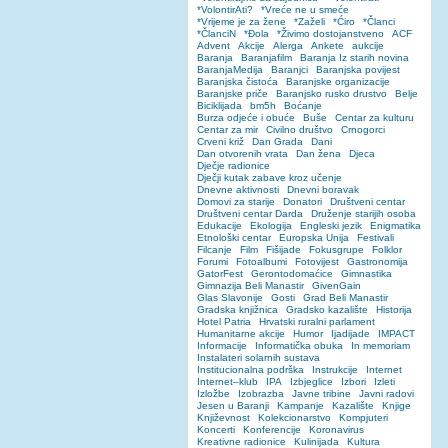
*VolontirAti?
*Vreće ne u smeće
*Vrijeme je za žene
*Zaželi
*Ćiro
*Članci
*ČlanciN
*Đola
*Živimo dostojanstveno
ACF
Advent
Akcije
Alerga
Ankete
aukcije
Baranja
Baranjafilm
Baranja Iz starih novina
BaranjaMedija
Baranjci
Baranjska povijest
Baranjska čistoća
Baranjske organizacije
Baranjske priče
Baranjsko rusko drustvo
Belje
Biciklijada
bm5h
Boćanje
Burza odjeće i obuće
Buše
Centar za kulturu
Centar za mir
Civilno društvo
Crnogorci
Crveni križ
Dan Grada
Dani
Dan otvorenih vrata
Dan žena
Djeca
Dječje radionice
Dječji kutak zabave kroz učenje
Dnevne aktivnosti
Dnevni boravak
Domovi za starije
Donatori
Društveni centar
Društveni centar Darda
Druženje starijih osoba
Edukacije
Ekologija
Engleski jezik
Enigmatika
Etnološki centar
Europska Unija
Festivali
Filcanje
Film
Fišijade
Fokusgrupe
Folklor
Forumi
Fotoalbumi
Fotovijest
Gastronomija
GatorFest
Gerontodomaćice
Gimnastika
Gimnazija Beli Manastir
GivenGain
Glas Slavonije
Gosti
Grad Beli Manastir
Gradska knjižnica
Gradsko kazalište
Historija
Hotel Patria
Hrvatski ruralni parlament
Humanitarne akcije
Humor
Ijadijade
IMPACT
Informacije
Informatička obuka
In memoriam
Instalateri solarnih sustava
Institucionalna podrška
Instrukcije
Internet
Internet–klub
IPA
Izbjeglice
Izbori
Izleti
Izložbe
Izobrazba
Javne tribine
Javni radovi
Jesen u Baranji
Kampanje
Kazalište
Knjige
Književnost
Kolekcionarstvo
Kompjuteri
Koncerti
Konferencije
Koronavirus
Kreativne radionice
Kulinijada
Kultura