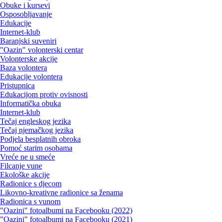
Obuke i kursevi
Osposobljavanje
Edukacije
Internet-klub
Baranjski suveniri
"Oazin" volonterski centar
Volonterske akcije
Baza volontera
Edukacije volontera
Pristupnica
Edukacijom protiv ovisnosti
Informatička obuka
Internet-klub
Tečaj engleskog jezika
Tečaj njemačkog jezika
Podjela besplatnih obroka
Pomoć starim osobama
Vreće ne u smeće
Filcanje vune
Ekološke akcije
Radionice s djecom
Likovno-kreativne radionice sa ženama
Radionica s vunom
"Oazini" fotoalbumi na Facebooku (2022)
"Oazini" fotoalbumi na Facebooku (2021)