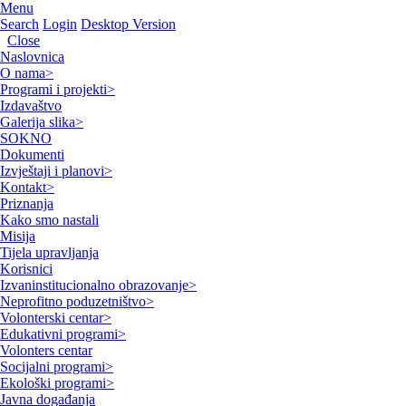
Menu
Search
Login
Desktop Version
Close
Naslovnica
O nama
>
Programi i projekti
>
Izdavaštvo
Galerija slika
>
SOKNO
Dokumenti
Izvještaji i planovi
>
Kontakt
>
Priznanja
Kako smo nastali
Misija
Tijela upravljanja
Korisnici
Izvaninstitucionalno obrazovanje
>
Neprofitno poduzetništvo
>
Volonterski centar
>
Edukativni programi
>
Volonters centar
Socijalni programi
>
Ekološki programi
>
Javna događanja