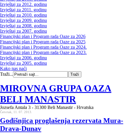
Izvještaj za 2012. godinu
Izvještaj za 2011. godinu
Izvještaj za 2010. godinu
Izvještaj za 2009. godinu
Izvještaj za 2008. godinu
Izvještaj za 2007. godinu
Financijski plan i Program rada Oaze za 2026
Financijski plan i Program rada Oaze za 2025
Financijski plan i Program rada Oaze za 2024.
Financijski plan i Program rada Oaze za 2023.
Izvještaj za 2006. godinu
Izvještaj za 2005. godinu
Kako nas naći
Traži...
MIROVNA GRUPA OAZA
BELI MANASTIR
Jozsefa Antala 3 - 31300 Beli Manastir - Hrvatska
Četvrtak, 11. 07. 2013.
Godišnjica proglašenja rezervata Mura-
Drava-Dunav