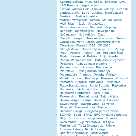
Kulturna baština
Kulturologija
Kvadrilja
LAG
LAG Baranja
Legalizacija
Likovna kolonija Đola
Likovne kolonije
Ličnosti
Ljudska prava
Logo
Lutaljka
Manifestacije
Marketing
Matica hrvatska
Matica umirovljenika
Matura
Mađari
Mediji
Misli
Mladi
Nacionalna zaklada
Nacionalne manjine
Nagrade
Natječaji
Nenasilje
Njemački jezik
Nova godina
Noć muzeja
Noć vještica
Oaza
Oaza kod drugih
Oaza na YouTubeu
Oazica
Oazini dokumenti
Oazin volonterski centar
Obavijesti
Obrasci
OBŽ
OK 2015
Okrugli stolovi
Osposobljavanje
Pdf
Peticije
PGDI
Pjesme
Plakati
Ples
Poduzetništvo
Pokladni karneval
Politika
Poljoprivreda
Pomoć starim osobama
Potpisivanje ugovora
Pozivnice
Poziv za male projekte
Pravna pomoć
Praznici
Predavanja
Predstave
Prekogranična suradnja
Prezentacije
Priredbe
Priroda
Privitak
Projekti
Promet
Promocije
Proslave
Prvi april
Pustaraši
Putopisi
Putovanja
Pčelarstvo
Radio Banska kosa
Radio Baranja
Radionice
Radionice u školama
Ravnopravnost
Rekreativne radionice
Riječi
Romi
Rukotvorine
Ruralni razvoj
Sajam knjiga
Sajam udruga Baranje
Sajmovi
Sastanci
Savjet mladih
Savjetovanja
Seminari
Simpoziji
Slavonski dom
Smeće
Socijalne usluge
Socijalno poduzetništvo
SOKNO
Sport
SRAZ
SRC Kneževi Vinogradi
Strip
Stručno osposobljavanje
Suveniri
Sveti Martin
Svjetska banka
Tečajevi
Topli obroci
Treća životna dob
Tribine
Turizam
Udruga JA KA
Udruge
Udruženje *Baranja*
Umirovljenici