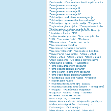
*Dodir nade
*Dostava besplatnih toplih obroka
*Dostojanstveno starenje
*Dostojanstveno starenje II
*Dostojanstveno starenje III
*Dostojanstveno starenje IV
*Edukacijom do društvene reintegracije
*Edukacijom do nenasilne komunikacije*
*Edukacijom i igrom protiv nasilja
*Ekopatrola
*Engleski za gimnazijalce
*Europski zeleni plan
*Građanskim angažmanom do boljih
volonterskih programa srednjih škola Baranje
*Hrvatska volontira
*INA
*Institucionalna podrška
*Intervencijski plan
*IRIS
*Krunoslav Sukić
*Martinus
*Milijarda ustaje
*Nasilje baš nije fer
*Naučimo nešto zajedno
*Naučimo se nenasilno ponašati
*Naučimo volontirati*
*Nenasilje je baš fora
*Nova znanja nove prilike
*Oaza u 2023
*Oaza u 2024
*Oaza u 2025
*Oaza u 2026
*Oazin šnajderaj
*Od starog pravimo novo
*Opremanje prostora
*Paprikafest
*Pomoć najugroženijim osobama
*Pomoć nezaposlenim ženama*
*Pomoć starim i nemoćnim osobama
*Pomoć ugroženim Belomanastircima
*Povezani za veze bez nasilja
*Praonica
*Prepoznajmo nasilje
*Prevencija nasilja kroz igru i zabavu
*Prevencija socijalne isključenosti
*Promoparkić
*Prosvjeta*
*Različitost je bogatstvo
*Slagalica*
*Slama
*Slap
* Sombor
*SOSNET
*SOZAH
*Tarda
*Tolerancija DA, nasilje NE*
*Tribina Braća Kašanin
*Valpovački godišnjak
*Važno je imati podršku
*Volontiraj i ti
* Volontirajmo
*Volontirajmo
*Volontirajmo za zajednicu*
*Volontirati