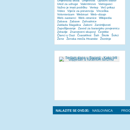
Umjetnička škola
Umjetnost
Upravni odbor
Ured za udruge
Valentinovo
Vatrogasci
Važno je imati podršku
Vertep
Veći prikaz
Video
Vijeće za prevenciju
Vinceška
Volonterizam
Webinari
Web–dizajn
Web–sastanci
Web–stranice
Wikipedia
Zabava
Zabave
Zahvalnice
Zaklada Slagalica
Zakoni
Zanimljivosti
Zapošljavanje
Zavod za baranjsku povjesnicu
Zdravlje
Znanstveni skupovi
Čestitke
Članci o Oazi
Čvarakfest
Šah
Škole
Šokci
Žene
Ženska mreža Hrvatske
Životinje
NALAZITE SE OVDJE:
NASLOVNICA
PROG