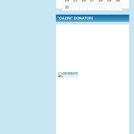
24
25
26
27
28
29
30
31
"OAZINI" DONATORI