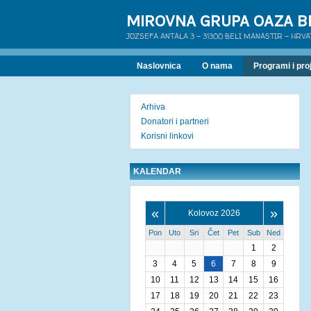
MIROVNA GRUPA OAZA B
JOZSEFA ANTALA 3 - 31300 BELI MANASTIR - HRV
Naslovnica
O nama
Programi i proj
Arhiva
Donatori i partneri
Korisni linkovi
KALENDAR
«
»
Kolovoz 2026
Pon
Uto
Sri
Čet
Pet
Sub
Ned
1
2
3
4
5
6
7
8
9
10
11
12
13
14
15
16
17
18
19
20
21
22
23