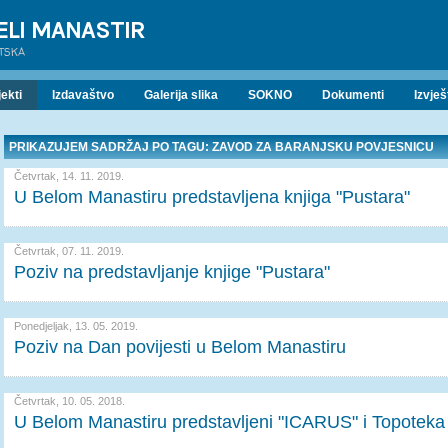
ELI MANASTIR
ATSKA
ekti
Izdavaštvo
Galerija slika
SOKNO
Dokumenti
Izvješ
PRIKAZUJEM SADRŽAJ PO TAGU: ZAVOD ZA BARANJSKU POVJESNICU
Četvrtak, 14. 11. 2019.
U Belom Manastiru predstavljena knjiga "Pustara"
Četvrtak, 07. 11. 2019.
Poziv na predstavljanje knjige "Pustara"
Ponedjeljak, 13. 05. 2019.
Poziv na Dan povijesti u Belom Manastiru
Četvrtak, 10. 05. 2018.
U Belom Manastiru predstavljeni "ICARUS" i Topoteka