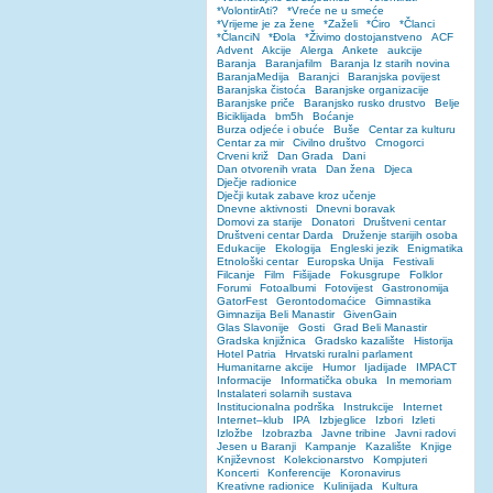
*VolontirAti?
*Vreće ne u smeće
*Vrijeme je za žene
*Zaželi
*Ćiro
*Članci
*ČlanciN
*Đola
*Živimo dostojanstveno
ACF
Advent
Akcije
Alerga
Ankete
aukcije
Baranja
Baranjafilm
Baranja Iz starih novina
BaranjaMedija
Baranjci
Baranjska povijest
Baranjska čistoća
Baranjske organizacije
Baranjske priče
Baranjsko rusko drustvo
Belje
Biciklijada
bm5h
Boćanje
Burza odjeće i obuće
Buše
Centar za kulturu
Centar za mir
Civilno društvo
Crnogorci
Crveni križ
Dan Grada
Dani
Dan otvorenih vrata
Dan žena
Djeca
Dječje radionice
Dječji kutak zabave kroz učenje
Dnevne aktivnosti
Dnevni boravak
Domovi za starije
Donatori
Društveni centar
Društveni centar Darda
Druženje starijih osoba
Edukacije
Ekologija
Engleski jezik
Enigmatika
Etnološki centar
Europska Unija
Festivali
Filcanje
Film
Fišijade
Fokusgrupe
Folklor
Forumi
Fotoalbumi
Fotovijest
Gastronomija
GatorFest
Gerontodomaćice
Gimnastika
Gimnazija Beli Manastir
GivenGain
Glas Slavonije
Gosti
Grad Beli Manastir
Gradska knjižnica
Gradsko kazalište
Historija
Hotel Patria
Hrvatski ruralni parlament
Humanitarne akcije
Humor
Ijadijade
IMPACT
Informacije
Informatička obuka
In memoriam
Instalateri solarnih sustava
Institucionalna podrška
Instrukcije
Internet
Internet–klub
IPA
Izbjeglice
Izbori
Izleti
Izložbe
Izobrazba
Javne tribine
Javni radovi
Jesen u Baranji
Kampanje
Kazalište
Knjige
Književnost
Kolekcionarstvo
Kompjuteri
Koncerti
Konferencije
Koronavirus
Kreativne radionice
Kulinijada
Kultura