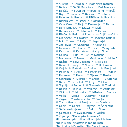
** Austrija
** Baranja
** Baranjska planina
** Batina
** Bački Monoštor
** Beli Manastir
** Belišće
** Beograd
** Beremend
** Beč
** Bilje
** Bistrinci
** Bizovac
** Bobota
** Bolman
** Borovo
** BPSelo
** Branjina
** Branjin Vrh
** Brisel
** Cambridge
** Crna Gora
** Dalj
** Dalmacija
** Darda
** Donji Miholjac
** Drava
** Draž
** Duboševica
** Dubrovnik
** Dunav
** EksJu
** Erdut
** Evropa
** Gajić
** Glina
** Grabovac
** Hrvatska
** Hrvatsko zagorje
** Ilok
** Istra
** Italija
** Jagodnjak
** Jankovac
** Kamenac
** Karanac
** Karašica
** Kikinda
** Kneževi Vinogradi
** Kneževo
** Kopačevo
** Kopački rit
** Kotlina
** Lug
** Luč
** Maribor
** Mađarska
** Mece
** Međimurje
** Mohač
** Našice
** Novi Bezdan
** Novi Sad
** Novo Nevesinje
** Nuštar
** Orahovica
** Osijek
** Pačetin
** Petlovac
** Petrijevci
** Petrinja
** Pečuh
** Pleternica
** Podolje
** Popovac
** Prelog
** Rijeka
** Rusija
** Slavonija
** Sombor
** Srbija
** Studenac
** Suza
** Tavankut
** Tenja
** Tikveš
** Topolje
** Torjanci
** Tovarnik
** Tvrđavica
** Uglješ
** Valjevo
** Valpovo
** Vardarac
** Vinkovci
** Virovitica
** Višnjica
** Vodice
** Voćin
** Vrbas
** Vukovar
** Zadar
** Zagreb
** Zeleno Polje
** Zemlja
** Zlatna Greda
** Zmajevac
** Čeminac
** Čepin
** Češka
** Đakovo
** Šećerana
** Šećeransko jezero
** Šid
** Širine
** Šumarina
** Švajcarnica
** Žitište
** Županja
*Baranjske bisernice*
*Baranjske spisateljice
*Baranjski leksikon
*Bolje sutra
*Bolman je bio Bolman
*Budi i ti za NEnasilje
*Do Beča i natrag