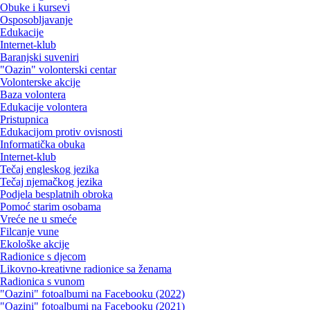
Obuke i kursevi
Osposobljavanje
Edukacije
Internet-klub
Baranjski suveniri
"Oazin" volonterski centar
Volonterske akcije
Baza volontera
Edukacije volontera
Pristupnica
Edukacijom protiv ovisnosti
Informatička obuka
Internet-klub
Tečaj engleskog jezika
Tečaj njemačkog jezika
Podjela besplatnih obroka
Pomoć starim osobama
Vreće ne u smeće
Filcanje vune
Ekološke akcije
Radionice s djecom
Likovno-kreativne radionice sa ženama
Radionica s vunom
"Oazini" fotoalbumi na Facebooku (2022)
"Oazini" fotoalbumi na Facebooku (2021)