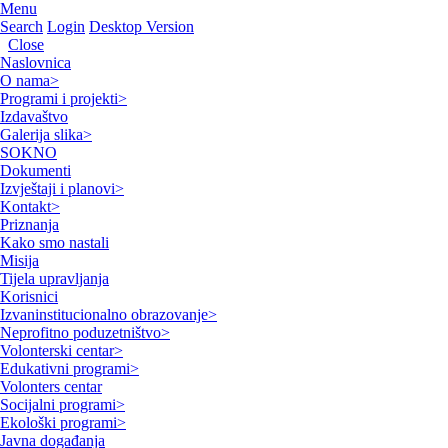
Menu
Search
Login
Desktop Version
Close
Naslovnica
O nama
>
Programi i projekti
>
Izdavaštvo
Galerija slika
>
SOKNO
Dokumenti
Izvještaji i planovi
>
Kontakt
>
Priznanja
Kako smo nastali
Misija
Tijela upravljanja
Korisnici
Izvaninstitucionalno obrazovanje
>
Neprofitno poduzetništvo
>
Volonterski centar
>
Edukativni programi
>
Volonters centar
Socijalni programi
>
Ekološki programi
>
Javna događanja