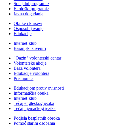
Socijalni programi
>
Ekološki programi
>
Javna događanja
Obuke i kursevi
Osposobljavanje
Edukacije
Internet-klub
Baranjski suveniri
"Oazin" volonterski centar
Volonterske akcije
Baza volontera
Edukacije volontera
Pristupnica
Edukacijom protiv ovisnosti
Informatička obuka
Internet-klub
Tečaj engleskog jezika
Tečaj njemačkog jezika
Podjela besplatnih obroka
Pomoć starim osobama