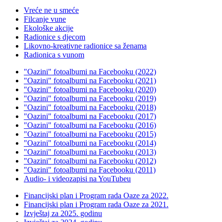
Vreće ne u smeće
Filcanje vune
Ekološke akcije
Radionice s djecom
Likovno-kreativne radionice sa ženama
Radionica s vunom
"Oazini" fotoalbumi na Facebooku (2022)
"Oazini" fotoalbumi na Facebooku (2021)
"Oazini" fotoalbumi na Facebooku (2020)
"Oazini" fotoalbumi na Facebooku (2019)
"Oazini" fotoalbumi na Facebooku (2018)
"Oazini" fotoalbumi na Facebooku (2017)
"Oazini" fotoalbumi na Facebooku (2016)
"Oazini" fotoalbumi na Facebooku (2015)
"Oazini" fotoalbumi na Facebooku (2014)
"Oazini" fotoalbumi na Facebooku (2013)
"Oazini" fotoalbumi na Facebooku (2012)
"Oazini" fotoalbumi na Facebooku (2011)
Audio- i videozapisi na YouTubeu
Financijski plan i Program rada Oaze za 2022.
Financijski plan i Program rada Oaze za 2021.
Izvještaj za 2025. godinu