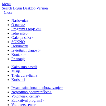
Menu
Search
Login
Desktop Version
Close
Naslovnica
O nama
>
Programi i projekti
>
Izdavaštvo
Galerija slika
>
SOKNO
Dokumenti
Izvještaji i planovi
>
Kontakt
>
Priznanja
Kako smo nastali
Misija
Tijela upravljanja
Korisnici
Izvaninstitucionalno obrazovanje
>
Neprofitno poduzetništvo
>
Volonterski centar
>
Edukativni programi
>
Volonters centar